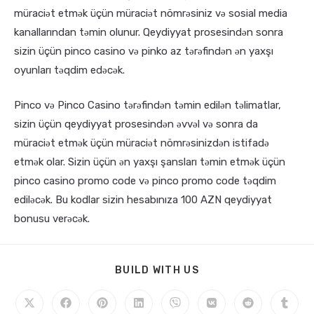
müraciət etmək üçün müraciət nömrəsiniz və sosial media
kanallarından təmin olunur. Qeydiyyat prosesindən sonra
sizin üçün pinco casino və pinko az tərəfindən ən yaxşı
oyunları təqdim edəcək.
Pinco və Pinco Casino tərəfindən təmin edilən təlimatlar,
sizin üçün qeydiyyat prosesindən əvvəl və sonra da
müraciət etmək üçün müraciət nömrəsinizdən istifadə
etmək olar. Sizin üçün ən yaxşı şansları təmin etmək üçün
pinco casino promo code və pinco promo code təqdim
ediləcək. Bu kodlar sizin hesabınıza 100 AZN qeydiyyat
bonusu verəcək.
BUILD WITH US