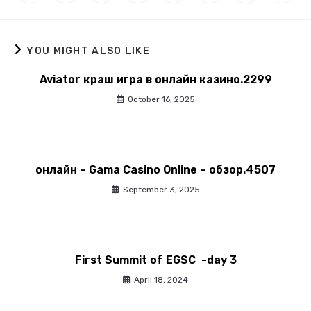
YOU MIGHT ALSO LIKE
Aviator краш игра в онлайн казино.2299
October 16, 2025
онлайн – Gama Casino Online – обзор.4507
September 3, 2025
First Summit of EGSC -day 3
April 18, 2024