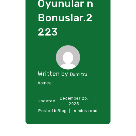
Oyunular n
Bonuslar.2
223
Written by
Dumitru
Voinea
December 26,
Updated
2025
Posted in
Blog
6 mins read