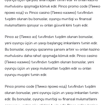
mərhələsinə qoşmağa kömək edir. Pinco promo code (Пинко
промо код) və Pinco casino (Пинко казино) tərəfindən
təqdim olunan bu bonuslar, oyunçu məntiqi və finansal
məlumatlarını qoruyur və onları güvənli kimi təyin edir.
Pinco az (Пинко аз) tərəfindən təqdim olunan bonuslar,
yeni oyunçu üçün ən yaxşı başlangıç imkanlarını təmin edir.
Bu bonuslar, oyunçu qazanma şansını artırır və onları kazino
mərhələsinə daha rahat qoşmağa kömək edir. Pinco casino
(Пинко казино) tərəfindən təqdim olunan bonuslar, yeni
oyunçu üçün ən yaxşı məlumatları təqdim edir və onları
oyunçu məşqini təmin edir.
Pinco promo code (Пинко промо код) tərəfindən təqdim
olunan bonuslar, yeni oyunçu üçün ən yaxşı imkanları təmin
edir. Bu bonuslar, oyunçu məntiqi və finansal məlumatlarını