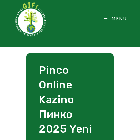
MENU
Pinco
Online
Kazino
Пинко
2025 Yeni