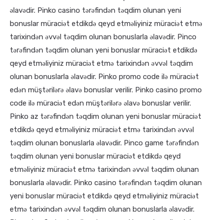
əlavədir. Pinko casino tərəfindən təqdim olunan yeni
bonuslar müraciət etdikdə qeyd etməliyiniz müraciət etmə
tarixindən əvvəl təqdim olunan bonuslarla əlavədir. Pinco
tərəfindən təqdim olunan yeni bonuslar müraciət etdikdə
qeyd etməliyiniz müraciət etmə tarixindən əvvəl təqdim
olunan bonuslarla əlavədir. Pinko promo code ilə müraciət
edən müştərilərə əlavə bonuslar verilir. Pinko casino promo
code ilə müraciət edən müştərilərə əlavə bonuslar verilir.
Pinko az tərəfindən təqdim olunan yeni bonuslar müraciət
etdikdə qeyd etməliyiniz müraciət etmə tarixindən əvvəl
təqdim olunan bonuslarla əlavədir. Pinco game tərəfindən
təqdim olunan yeni bonuslar müraciət etdikdə qeyd
etməliyiniz müraciət etmə tarixindən əvvəl təqdim olunan
bonuslarla əlavədir. Pinko casino tərəfindən təqdim olunan
yeni bonuslar müraciət etdikdə qeyd etməliyiniz müraciət
etmə tarixindən əvvəl təqdim olunan bonuslarla əlavədir.