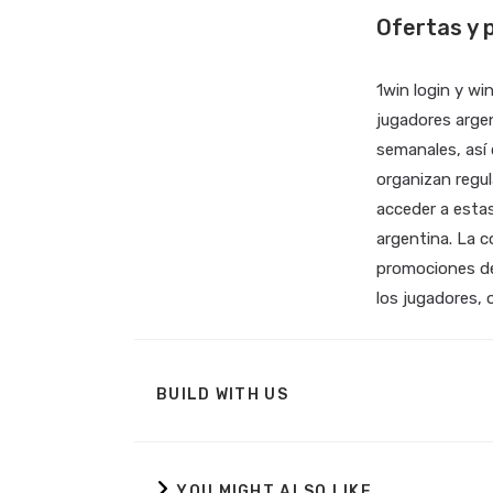
Ofertas y 
1win login y w
jugadores argen
semanales, así
organizan regu
acceder a estas
argentina. La 
promociones de 
los jugadores, 
BUILD WITH US
YOU MIGHT ALSO LIKE