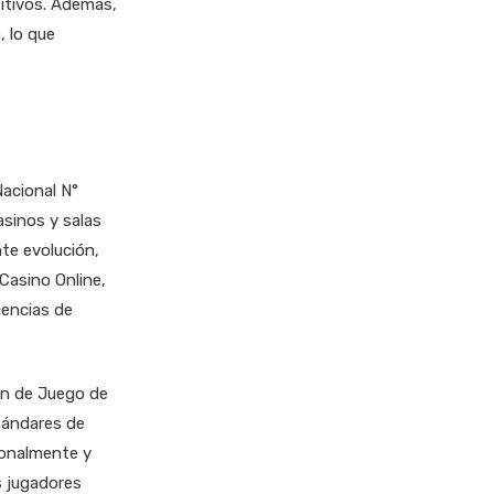
sitivos. Además,
, lo que
Nacional N°
asinos y salas
te evolución,
Casino Online,
cencias de
ón de Juego de
tándares de
ionalmente y
s jugadores