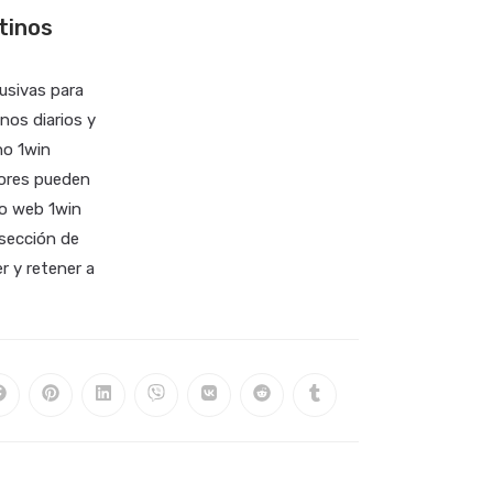
tinos
usivas para
nos diarios y
no 1win
dores pueden
io web 1win
 sección de
r y retener a