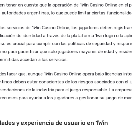
n tener en cuenta que la operación de 1Win Casino Online en el p
s autoridades argentinas, lo que puede limitar ciertas funcionalida
los servicios de 1Win Casino Online, los jugadores deben registrarse
ficación de identidad a través de la plataforma 1win login o la apl
so es crucial para cumplir con las políticas de seguridad y respons
omo para garantizar que solo jugadores mayores de edad y reside
permitidas accedan a los servicios.
estacar que, aunque 1Win Casino Online opera bajo licencias inte
tinos deben estar conscientes de los riesgos asociados con el ju
mendaciones de la industria para el juego responsable. La empres
recursos para ayudar a los jugadores a gestionar su juego de ma
dades y experiencia de usuario en 1Win