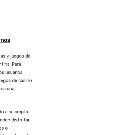
inos
as y juegos de
tina. Para
los usuarios
juegos de casino
ara una
do a su amplia
ueden disfrutar
es o