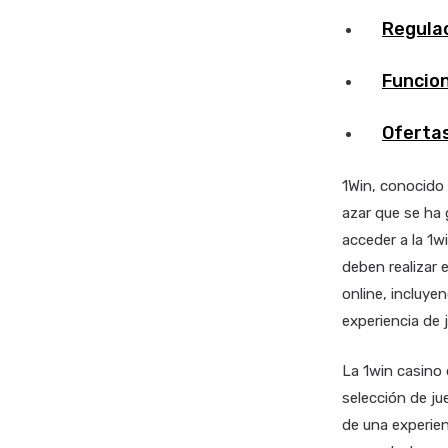
Regulac
Funcion
Ofertas
1Win, conocido
azar que se ha
acceder a la 1w
deben realizar 
online, incluye
experiencia de 
La 1win casino 
selección de ju
de una experien