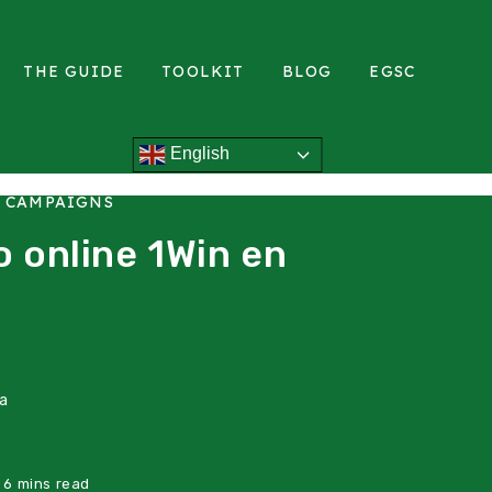
THE GUIDE
TOOLKIT
BLOG
EGSC
English
L CAMPAIGNS
o online 1Win en
ea
6 mins read