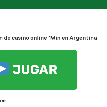
n de casino online 1Win en Argentina
JUGAR
ое