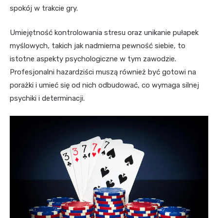
spokój w trakcie gry.
Umiejętność kontrolowania stresu oraz unikanie pułapek
myślowych, takich jak nadmierna pewność siebie, to
istotne aspekty psychologiczne w tym zawodzie.
Profesjonalni hazardziści muszą również być gotowi na
porażki i umieć się od nich odbudować, co wymaga silnej
psychiki i determinacji.