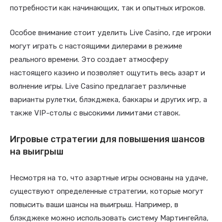
потребности как начинающих, так и опытных игроков.
Особое внимание стоит уделить Live Casino, где игроки
могут играть с настоящими дилерами в режиме
реального времени. Это создает атмосферу
настоящего казино и позволяет ощутить весь азарт и
волнение игры. Live Casino предлагает различные
варианты рулетки, блэкджека, баккары и других игр, а
также VIP-столы с высокими лимитами ставок.
Игровые стратегии для повышения шансов
на выигрыш
Несмотря на то, что азартные игры основаны на удаче,
существуют определенные стратегии, которые могут
повысить ваши шансы на выигрыш. Например, в
блэкджеке можно использовать систему Мартингейла,