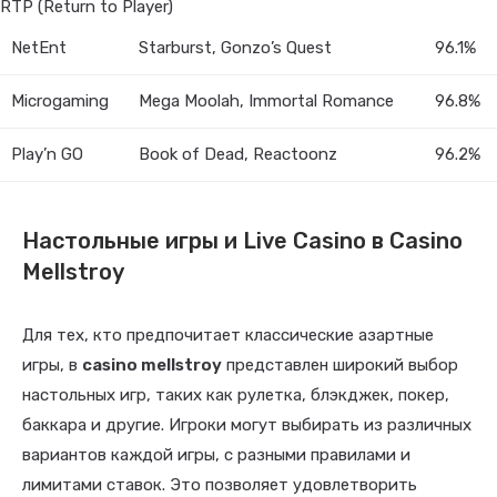
RTP (Return to Player)
NetEnt
Starburst, Gonzo’s Quest
96.1%
Microgaming
Mega Moolah, Immortal Romance
96.8%
Play’n GO
Book of Dead, Reactoonz
96.2%
Настольные игры и Live Casino в Casino
Mellstroy
Для тех, кто предпочитает классические азартные
игры, в
casino mellstroy
представлен широкий выбор
настольных игр, таких как рулетка, блэкджек, покер,
баккара и другие. Игроки могут выбирать из различных
вариантов каждой игры, с разными правилами и
лимитами ставок. Это позволяет удовлетворить