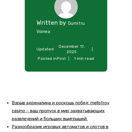
Written by
Dumitru
Voinea
December 17,
Updated
2025
Posted in
Post
1 min read
Взрыв адреналина и роскошь побед: mellstroy
casino – ваш пропуск в мир захватывающих
развлечений и больших выигрышей.
Разнообразие игровых автоматов и слотов в