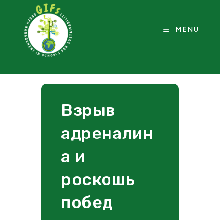
MENU
Взрыв
адреналин
а и
роскошь
побед