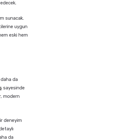
m edecek.
num sunacak.
tilerine uygun
, hem eski hem
i daha da
ş
sayesinde
ar, modern
bir deneyim
detaylı
daha da