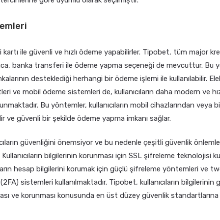
emleri
di kartı ile güvenli ve hızlı ödeme yapabilirler. Tipobet, tüm major kre
rıca, banka transferi ile ödeme yapma seçeneği de mevcuttur. Bu 
nkalarının desteklediği herhangi bir ödeme işlemi ile kullanılabilir. El
leri ve mobil ödeme sistemleri de, kullanıcıların daha modern ve h
nmaktadır. Bu yöntemler, kullanıcıların mobil cihazlarından veya bi
ilir ve güvenli bir şekilde ödeme yapma imkanı sağlar.
cıların güvenliğini önemsiyor ve bu nedenle çeşitli güvenlik önlemle
Kullanıcıların bilgilerinin korunması için SSL şifreleme teknolojisi ku
ıların hesap bilgilerini korumak için güçlü şifreleme yöntemleri ve 
2FA) sistemleri kullanılmaktadır. Tipobet, kullanıcıların bilgilerinin g
ması ve korunması konusunda en üst düzey güvenlik standartlarına