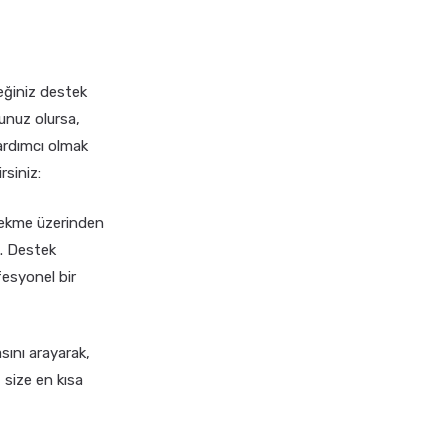
eğiniz destek
unuz olursa,
yardımcı olmak
rsiniz:
sekme üzerinden
iz. Destek
fesyonel bir
sını arayarak,
, size en kısa