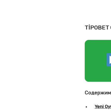
TİPOBET 
Содержим
Yeni Oy