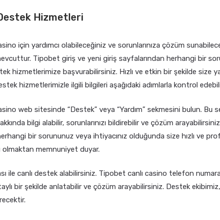
Destek Hizmetleri
asino için yardımcı olabileceğiniz ve sorunlarınıza çözüm sunabilec
evcuttur. Tipobet giriş ve yeni giriş sayfalarından herhangi bir sor
k hizmetlerimize başvurabilirsiniz. Hızlı ve etkin bir şekilde size 
stek hizmetlerimizle ilgili bilgileri aşağıdaki adımlarla kontrol edebili
casino web sitesinde “Destek” veya “Yardım” sekmesini bulun. Bu 
akkında bilgi alabilir, sorunlarınızı bildirebilir ve çözüm arayabilirsin
herhangi bir sorununuz veya ihtiyacınız olduğunda size hızlı ve pro
cı olmaktan memnuniyet duyar.
 ile canlı destek alabilirsiniz. Tipobet canlı casino telefon numara
taylı bir şekilde anlatabilir ve çözüm arayabilirsiniz. Destek ekibimiz
ecektir.