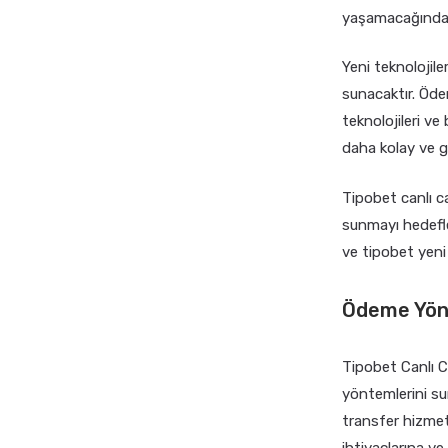
yaşamacağında 
Yeni teknolojile
sunacaktır. Ödem
teknolojileri ve 
daha kolay ve gü
Tipobet canlı ca
sunmayı hedefle
ve tipobet yeni 
Ödeme Yönt
Tipobet Canlı Ca
yöntemlerini su
transfer hizmet
ihtiyaçlarına ve