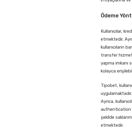
Ödeme Yönt
Kullanıcılar, kre
etmektedir. Ay
kullanıcıların ba
transfer hizmet
yapma imkanı su
kolayca erişileb
Tipobet, kullanı
uygulamaktadır. 
Ayrıca, kullanıc
authentication (
şekilde saklan
etmektedir.