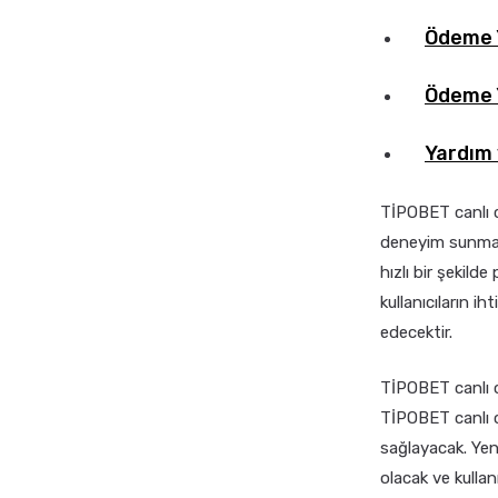
Ödeme Y
Ödeme 
Yardım 
TİPOBET canlı c
deneyim sunmayı
hızlı bir şekil
kullanıcıların i
edecektir.
TİPOBET canlı c
TİPOBET canlı ca
sağlayacak. Yeni
olacak ve kullan