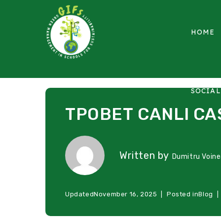
HOME
SOCIA
TPOBET CANLI CA
Written by
Dumitru Voin
Updated
November 16, 2025
Posted in
Blog