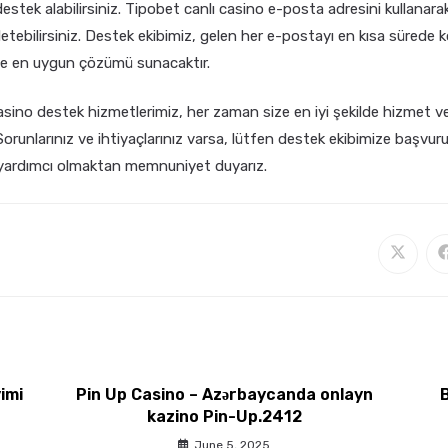
estek alabilirsiniz. Tipobet canlı casino e-posta adresini kullanarak
 iletebilirsiniz. Destek ekibimiz, gelen her e-postayı en kısa sürede 
ze en uygun çözümü sunacaktır.
asino destek hizmetlerimiz, her zaman size en iyi şekilde hizmet v
Sorunlarınız ve ihtiyaçlarınız varsa, lütfen destek ekibimize başvurun
e yardımcı olmaktan memnuniyet duyarız.
imi
Pin Up Casino – Azərbaycanda onlayn
kazino Pin-Up.2412
June 5, 2025