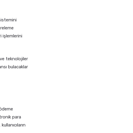
sistemini
ifreleme
i işlemlerini
ve teknolojiler
nsı bulacaklar
i ödeme
tronik para
ullanıcıların