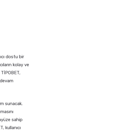
ıcı dostu bir
ıların kolay ve
k. TİPOBET,
e devam
num sunacak.
apmasını
rayüze sahip
T, kullanıcı