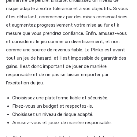
permettre de perdre. Ensuite, choisissez un niveau de
risque adapté à votre tolérance et à vos objectifs. Si vous
êtes débutant, commencez par des mises conservatrices
et augmentez progressivement votre mise au fur et à
mesure que vous prendrez confiance. Enfin, amusez-vous
et considérez le jeu comme un divertissement, et non
comme une source de revenus fiable. Le Plinko est avant
tout un jeu de hasard, et il est impossible de garantir des
gains. Il est donc important de jouer de manière
responsable et de ne pas se laisser emporter par
l’excitation du jeu.
Choisissez une plateforme fiable et sécurisée.
Fixez-vous un budget et respectez-le.
Choisissez un niveau de risque adapté.
Amusez-vous et jouez de manière responsable.