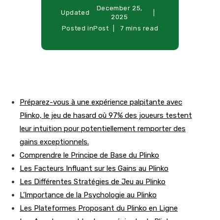
December 25,
Updated
2025
Posted in
Post
7 mins read
Préparez-vous à une expérience palpitante avec
Plinko, le jeu de hasard où 97% des joueurs testent
leur intuition pour potentiellement remporter des
gains exceptionnels.
Comprendre le Principe de Base du Plinko
Les Facteurs Influant sur les Gains au Plinko
Les Différentes Stratégies de Jeu au Plinko
L’Importance de la Psychologie au Plinko
Les Plateformes Proposant du Plinko en Ligne