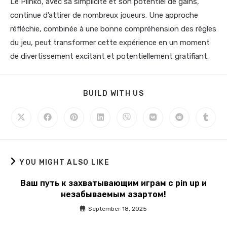
Le Plinko, avec sa simplicité et son potentiel de gains,
continue d’attirer de nombreux joueurs. Une approche
réfléchie, combinée à une bonne compréhension des règles
du jeu, peut transformer cette expérience en un moment
de divertissement excitant et potentiellement gratifiant.
BUILD WITH US
YOU MIGHT ALSO LIKE
Ваш путь к захватывающим играм с pin up и
незабываемым азартом!
September 18, 2025