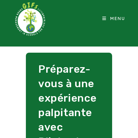
MENU
Préparez-
vous à une
expérience
palpitante
avec