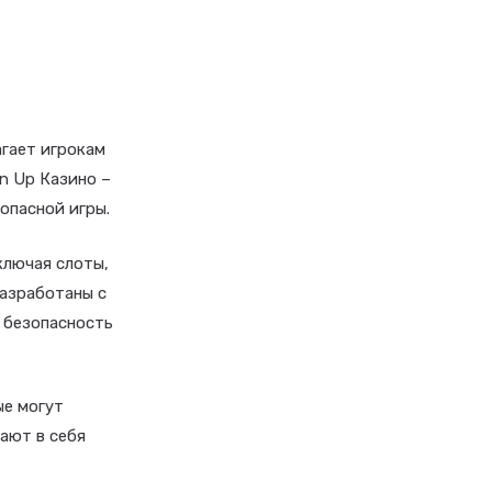
агает игрокам
n Up Казино –
опасной игры.
ключая слоты,
разработаны с
 безопасность
ые могут
ают в себя