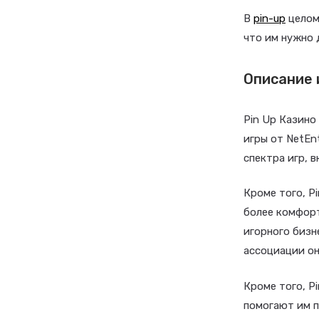
В
pin-up
целом,
что им нужно 
Описание 
Pin Up Казино
игры от NetEn
спектра игр, в
Кроме того, P
более комфорт
игорного бизн
ассоциации он
Кроме того, P
помогают им п