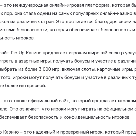
 – это международная онлайн-игровая платформа, которая бы
ех пор, она стала одним из самых популярных онлайн-казино в
оков из различных стран. Это достигается благодаря своей 
истеме безопасности, которая обеспечивает безопасность и
ность игроков.
айт Pin Up Казино предлагает игрокам широкий спектр услуг
грать в азартные игры, получать бонусы и участие в различн
выбрать из более 3 000 игр, включая слоты, карточные игры, 
 того, игроки могут получать бонусы и участие в различных т
ще более интересной.
 – это также официальный сайт, который предлагает игрока
ало. Это означает, что игроки могут играть на официальном с
обеспечивает безопасность и конфиденциальность игроков.
Up Казино – это надежный и проверенный игрок, который пре