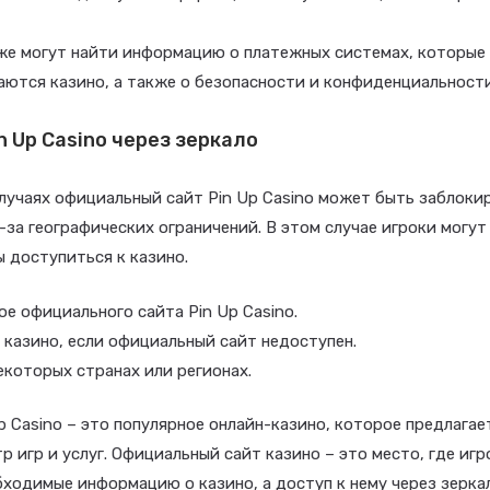
же могут найти информацию о платежных системах, которые
ются казино, а также о безопасности и конфиденциальности
n Up Casino через зеркало
лучаях официальный сайт Pin Up Casino может быть заблоки
-за географических ограничений. В этом случае игроки могут
ы доступиться к казино.
е официального сайта Pin Up Casino.
 казино, если официальный сайт недоступен.
екоторых странах или регионах.
Up Casino – это популярное онлайн-казино, которое предлагае
р игр и услуг. Официальный сайт казино – это место, где игр
бходимые информацию о казино, а доступ к нему через зерка