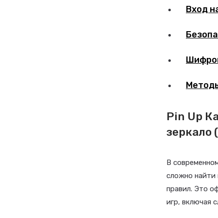
Вход н
Безопа
Шифро
Метод
Pin Up К
зеркало 
В современном
сложно найти 
правил. Это о
игр, включая с