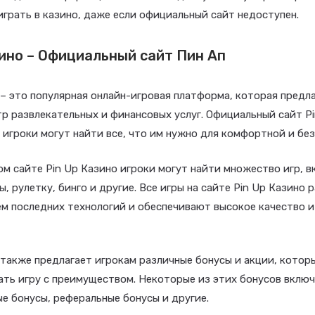
грать в казино, даже если официальный сайт недоступен.
зино – Официальный сайт Пин Ап
 – это популярная онлайн-игровая платформа, которая предл
р развлекательных и финансовых услуг. Официальный сайт Pi
е игроки могут найти все, что им нужно для комфортной и без
м сайте Pin Up Казино игроки могут найти множество игр, в
, рулетку, бинго и другие. Все игры на сайте Pin Up Казино 
м последних технологий и обеспечивают высокое качество и
 также предлагает игрокам различные бонусы и акции, котор
ать игру с преимуществом. Некоторые из этих бонусов включ
е бонусы, реферальные бонусы и другие.