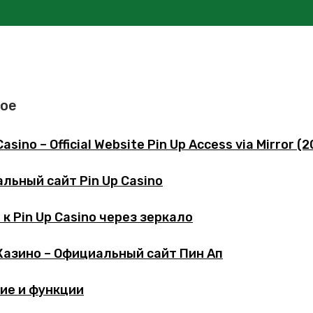
ое
Casino – Official Website Pin Up Access via Mirror (
льный сайт Pin Up Casino
 к Pin Up Casino через зеркало
 Казино – Официальный сайт Пин Ап
ие и функции