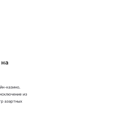
 на
йн-казино,
 исключение из
тр азартных