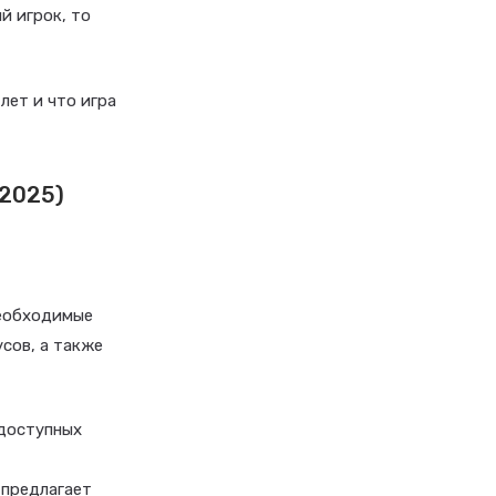
й игрок, то
лет и что игра
 (2025)
необходимые
сов, а также
 доступных
 предлагает