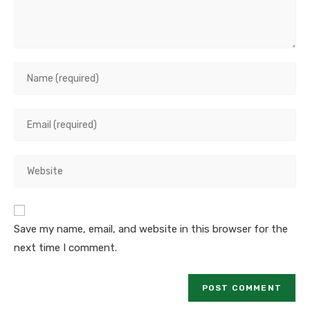
Save my name, email, and website in this browser for the
next time I comment.