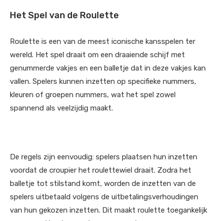
Het Spel van de Roulette
Roulette is een van de meest iconische kansspelen ter
wereld. Het spel draait om een draaiende schijf met
genummerde vakjes en een balletje dat in deze vakjes kan
vallen. Spelers kunnen inzetten op specifieke nummers,
kleuren of groepen nummers, wat het spel zowel
spannend als veelzijdig maakt.
De regels zijn eenvoudig: spelers plaatsen hun inzetten
voordat de croupier het roulettewiel draait. Zodra het
balletje tot stilstand komt, worden de inzetten van de
spelers uitbetaald volgens de uitbetalingsverhoudingen
van hun gekozen inzetten. Dit maakt roulette toegankelijk