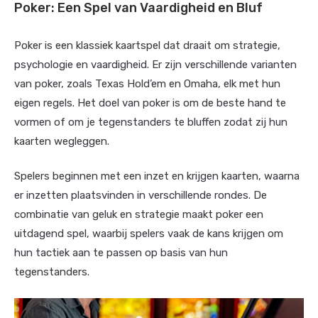
Poker: Een Spel van Vaardigheid en Bluf
Poker is een klassiek kaartspel dat draait om strategie,
psychologie en vaardigheid. Er zijn verschillende varianten
van poker, zoals Texas Hold’em en Omaha, elk met hun
eigen regels. Het doel van poker is om de beste hand te
vormen of om je tegenstanders te bluffen zodat zij hun
kaarten wegleggen.
Spelers beginnen met een inzet en krijgen kaarten, waarna
er inzetten plaatsvinden in verschillende rondes. De
combinatie van geluk en strategie maakt poker een
uitdagend spel, waarbij spelers vaak de kans krijgen om
hun tactiek aan te passen op basis van hun
tegenstanders.