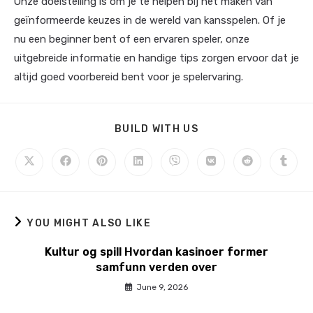
Onze doelstelling is om je te helpen bij het maken van
geïnformeerde keuzes in de wereld van kansspelen. Of je
nu een beginner bent of een ervaren speler, onze
uitgebreide informatie en handige tips zorgen ervoor dat je
altijd goed voorbereid bent voor je spelervaring.
BUILD WITH US
YOU MIGHT ALSO LIKE
Kultur og spill Hvordan kasinoer former
samfunn verden over
June 9, 2026