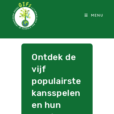
MENU
Ontdek de
vijf
populairste
kansspelen
en hun