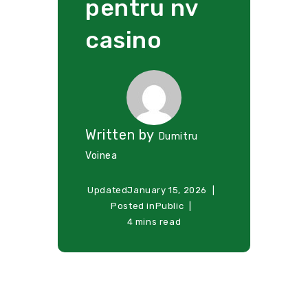
pentru nv
casino
Written by
Dumitru
Voinea
Updated
January 15, 2026
Posted in
Public
4 mins read