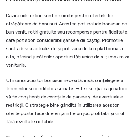
Cazinourile online sunt renumite pentru ofertele lor
atrăgătoare de bonusuri. Acestea pot include bonusuri de
bun venit, rotiri gratuite sau recompense pentru fidelitate,
care pot spori considerabil șansele de câștig. Promoțiile
sunt adesea actualizate și pot varia de la o platformă la
alta, oferind jucătorilor oportunități unice de a-și maximiza
veniturile.
Utilizarea acestor bonusuri necesită, însă, o înțelegere a
termenilor și condițiilor asociate. Este esențial ca jucătorii
să fie conștienți de cerințele de pariere și de eventualele
restricții. O strategie bine gândită în utilizarea acestor
oferte poate face diferența între un joc profitabil și unul
fără rezultate notabile.