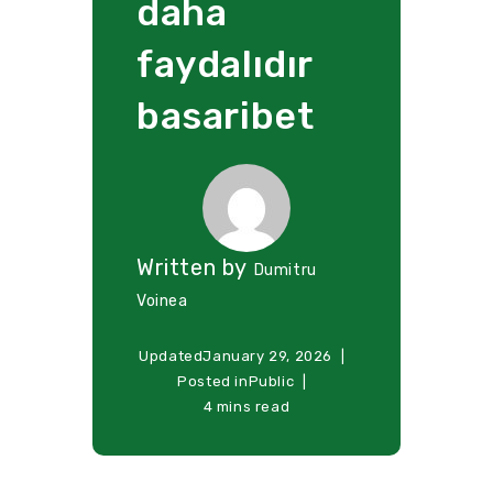
daha
faydalıdır
basaribet
Written by
Dumitru
Voinea
Updated
January 29, 2026
Posted in
Public
4 mins read