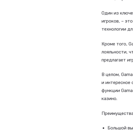
Один из ключе
игроков, – эт
технологии дл
Кроме того, G
лояльности, ч
предлагает иг
В целом, Gama
и интересное 
функции Gama 
казино.
Преимущества 
Большой выб