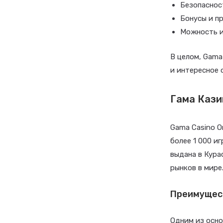
Безопаснос
Бонусы и п
Можность и
В целом, Gama
и интересное 
Гама Кази
Gama Casino O
более 1 000 и
выдана в Кура
рынков в мире
Преимущест
Одним из осно