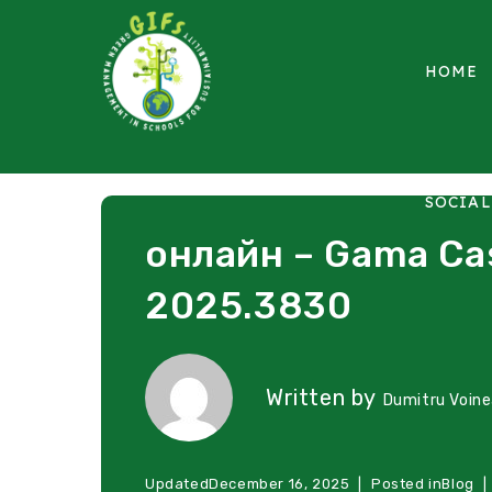
HOME
SOCIA
онлайн – Gama Cas
2025.3830
Written by
Dumitru Voin
Updated
December 16, 2025
Posted in
Blog