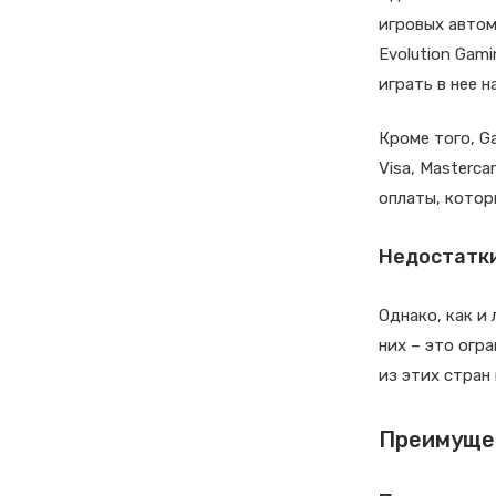
игровых автом
Evolution Gami
играть в нее н
Кроме того, G
Visa, Masterca
оплаты, котор
Недостатки
Однако, как и
них – это огр
из этих стран 
Преимущес