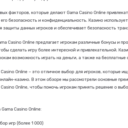
вых факторов, которые делают Gama Casino Online привлека
о его безопасность и конфиденциальность. Казино используе
я защиты данных игроков и обеспечивает безопасность тран
ama Casino Online предлагает игрокам различные бонусы и пр
тобы сделать игру более интересной и привлекательной. Каз
рокам возможность играть на деньги, а также на бесплатные 
 Casino Online – это отличное выбор для игроков, которые и
онлайн-казино. В этом обзоре мы рассмотрели основные пре
Casino Online, чтобы помочь игрокам принять решение о выб
Gama Casino Online:
ор игр (более 1 000)