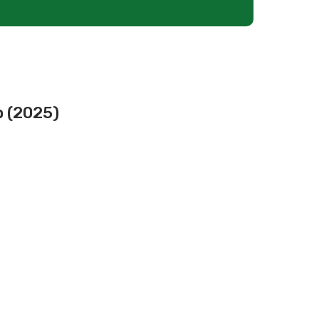
р (2025)