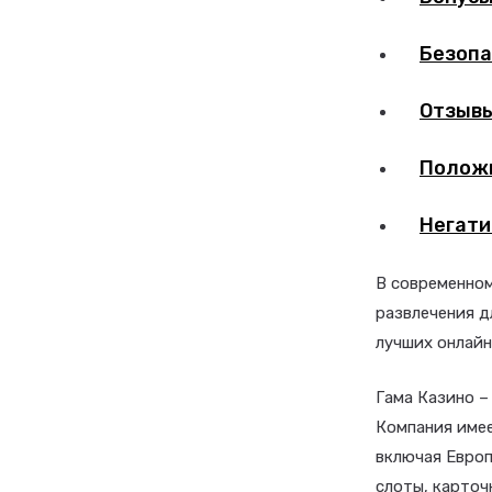
Безопа
Отзывы
Полож
Негати
В современном
развлечения д
лучших онлайн
Гама Казино –
Компания имее
включая Европ
слоты, карточ