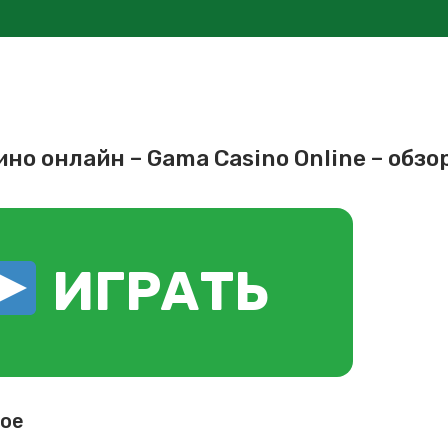
ино онлайн – Gama Casino Online – обзо
ИГРАТЬ
ое