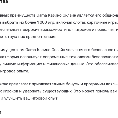
тва
вных преимуществ Gama Казино Онлайн является его обширн
е выбрать из более 1 000 игр, включая слоты, карточные игры
беспечивает широкие возможности для игроков и позволяет и
ветствуют их предпочтениям.
имуществом Gama Казино Онлайн является его безопасность
латформа использует современные технологии безопасности
 личную информацию и финансовые данные. Это обеспечива
игровое опыта.
акже предлагает привлекательные бонусы и программы лояль
х игроков и удержать существующих. Это может помочь вам
 и улучшить ваш игровой опыт.
и