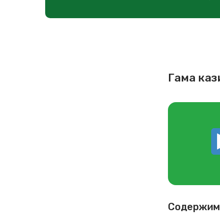
Гама каз
Содержим