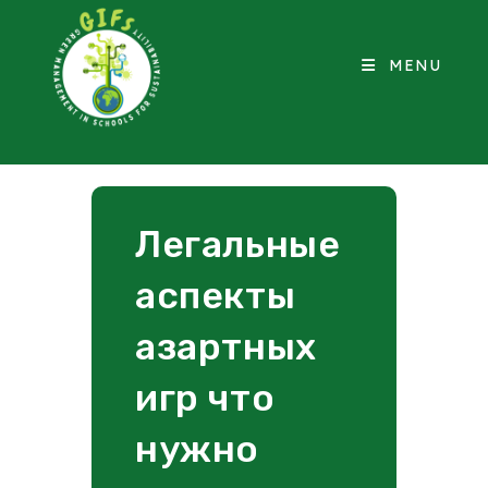
MENU
Легальные
аспекты
азартных
игр что
нужно