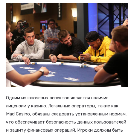
Одним из ключевых аспектов является наличие
лицензии у казино. Легальные операторы, такие как
Mad Casino, обязаны следовать установленным нормам,
что обеспечивает безопасность данных пользователей
и защиту финансовых операций. Игроки должны быть