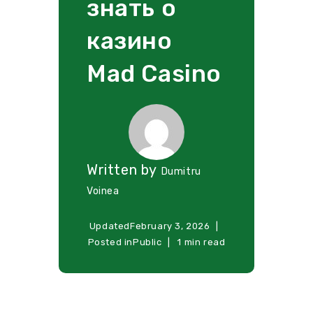
знать о
казино
Mad Casino
Written by
Dumitru
Voinea
Updated
February 3, 2026
Posted in
Public
1 min read