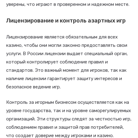
уверены, что играют в проверенном и надежном месте.
Лицензирование и контроль азартных игр
Лицензирование является обязательным для всех
казино, чтобы они могли законно предоставлять свои
услуги. В России лицензии выдает специальный орган,
который контролирует соблюдение правил и
стандартов. Это важный момент для игроков, так как
наличие лицензии гарантирует защиту интересов и
безопасное ведение игр.
Контроль за игорным бизнесом осуществляется как на
уровне государства, так и на уровне саморегулируемых
организаций. Эти структуры следят за честностью игр,
соблюдением правил и защитой прав потребителей,
что создает доверие между игроками и казино.