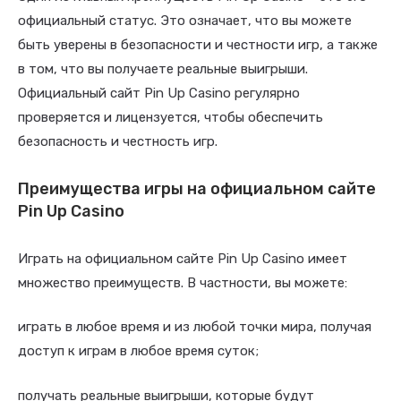
официальный статус. Это означает, что вы можете
быть уверены в безопасности и честности игр, а также
в том, что вы получаете реальные выигрыши.
Официальный сайт Pin Up Casino регулярно
проверяется и лицензуется, чтобы обеспечить
безопасность и честность игр.
Преимущества игры на официальном сайте
Pin Up Casino
Играть на официальном сайте Pin Up Casino имеет
множество преимуществ. В частности, вы можете:
играть в любое время и из любой точки мира, получая
доступ к играм в любое время суток;
получать реальные выигрыши, которые будут