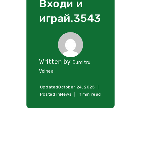
Входи и
играй.3543
Written by
Dumitru
Voinea
Updated
October 24, 2025
Posted in
News
1 min read