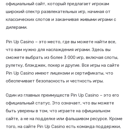
официальный сайт, который предлагает игрокам
широкий спектр развлекательных игр, начиная от
классических слотов и заканчивая живыми играми с
дилерами.
Pin Up Casino – это место, где вы можете найти все,
что вам нужно для наслаждения играми. Здесь вы
сможете выбрать из более 3 000 игр, включая слоты,
рулетку, блэкджек, покер и другие. Все игры на сайте
Pin Up Casino имеют лицензии и сертификаты, что
обеспечивает безопасность и честность игры.
Один из главных преимуществ Pin Up Casino – это его
официальный статус. Это означает, что вы можете
быть уверены в том, что играете на официальном
сайте, а не на подделке или фальшивом ресурсе. Кроме
того, на сайте Pin Up Casino есть команда поддержки,