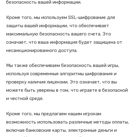
безопасность вашей информации.
Кроме того, мы используем SSL-шифрование для
защиты вашей информации, что обеспечивает
максимальную безопасность вашего счета. Это
означает, что ваша информация будет защищена от
несанкционированного доступа.
Мы также обеспечиваем безопасность вашей игры,
используя современные алгоритмы шифрования и
проверку наличия лицензии. Это означает, что вы
можете быть уверены в том, что играете в безопасной
и честной среде.
Кроме того, мы предлагаем нашим игрокам
возможность использовать различные методы оплаты,
включая банковские карты, электронные деньги и