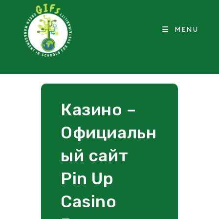
MENU
Казино –
Официальн
ый сайт
Pin Up
Casino