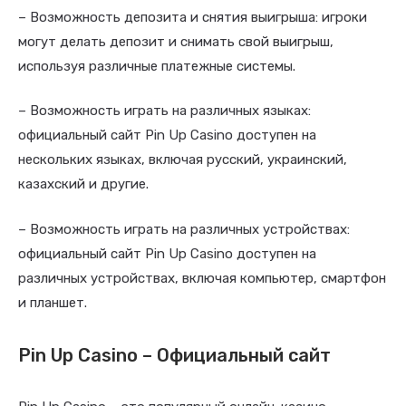
– Возможность депозита и снятия выигрыша: игроки
могут делать депозит и снимать свой выигрыш,
используя различные платежные системы.
– Возможность играть на различных языках:
официальный сайт Pin Up Casino доступен на
нескольких языках, включая русский, украинский,
казахский и другие.
– Возможность играть на различных устройствах:
официальный сайт Pin Up Casino доступен на
различных устройствах, включая компьютер, смартфон
и планшет.
Pin Up Casino – Официальный сайт