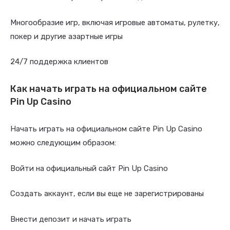
Многообразие игр, включая игровые автоматы, рулетку,
покер и другие азартные игры
24/7 поддержка клиентов
Как начать играть на официальном сайте
Pin Up Casino
Начать играть на официальном сайте Pin Up Casino
можно следующим образом:
Войти на официальный сайт Pin Up Casino
Создать аккаунт, если вы еще не зарегистрированы
Внести депозит и начать играть