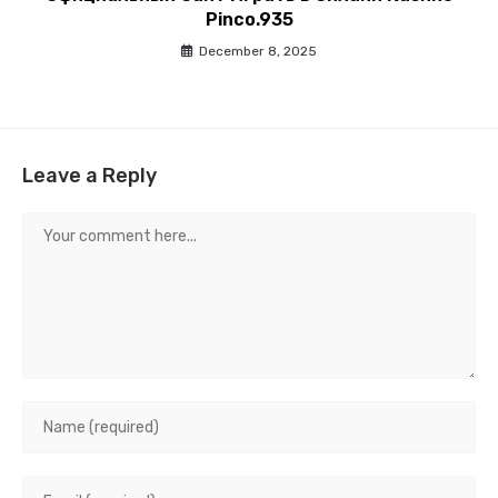
Pinco.935
December 8, 2025
Leave a Reply