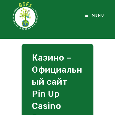
MENU
Казино –
Официальн
ый сайт
Pin Up
Casino