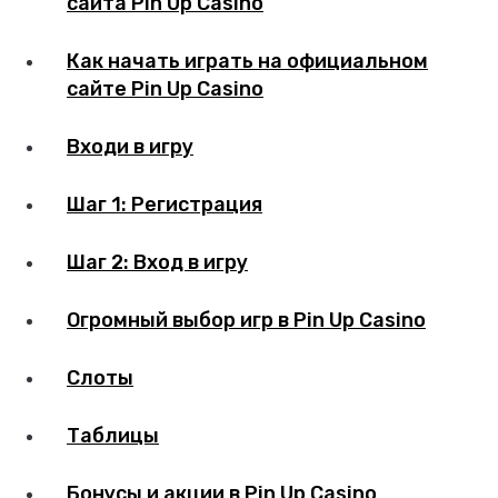
сайта Pin Up Casino
Как начать играть на официальном
сайте Pin Up Casino
Входи в игру
Шаг 1: Регистрация
Шаг 2: Вход в игру
Огромный выбор игр в Pin Up Casino
Слоты
Таблицы
Бонусы и акции в Pin Up Casino