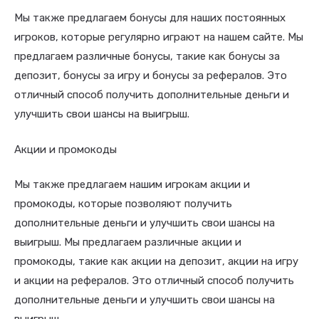
Мы также предлагаем бонусы для наших постоянных
игроков, которые регулярно играют на нашем сайте. Мы
предлагаем различные бонусы, такие как бонусы за
депозит, бонусы за игру и бонусы за рефералов. Это
отличный способ получить дополнительные деньги и
улучшить свои шансы на выигрыш.
Акции и промокоды
Мы также предлагаем нашим игрокам акции и
промокоды, которые позволяют получить
дополнительные деньги и улучшить свои шансы на
выигрыш. Мы предлагаем различные акции и
промокоды, такие как акции на депозит, акции на игру
и акции на рефералов. Это отличный способ получить
дополнительные деньги и улучшить свои шансы на