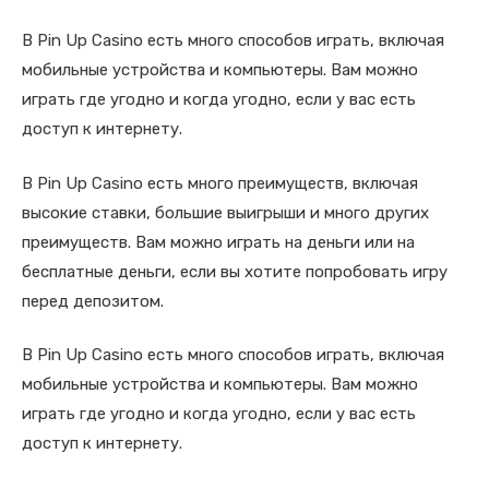
В Pin Up Casino есть много способов играть, включая
мобильные устройства и компьютеры. Вам можно
играть где угодно и когда угодно, если у вас есть
доступ к интернету.
В Pin Up Casino есть много преимуществ, включая
высокие ставки, большие выигрыши и много других
преимуществ. Вам можно играть на деньги или на
бесплатные деньги, если вы хотите попробовать игру
перед депозитом.
В Pin Up Casino есть много способов играть, включая
мобильные устройства и компьютеры. Вам можно
играть где угодно и когда угодно, если у вас есть
доступ к интернету.