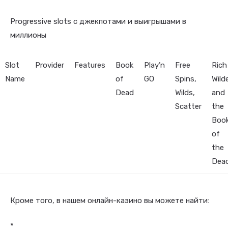
Progressive slots с джекпотами и выигрышами в
миллионы
Slot
Provider
Features
Book
Play’n
Free
Rich
Name
of
GO
Spins,
Wild
Dead
Wilds,
and
Scatter
the
Boo
of
the
Dea
Кроме того, в нашем онлайн-казино вы можете найти:
*