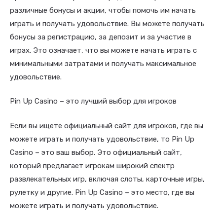
различные бонусы и акции, чтобы помочь им начать
играть и получать удовольствие. Вы можете получать
бонусы за регистрацию, за депозит и за участие в
играх. Это означает, что вы можете начать играть с
минимальными затратами и получать максимальное
удовольствие.
Pin Up Casino – это лучший выбор для игроков
Если вы ищете официальный сайт для игроков, где вы
можете играть и получать удовольствие, то Pin Up
Casino – это ваш выбор. Это официальный сайт,
который предлагает игрокам широкий спектр
развлекательных игр, включая слоты, карточные игры,
рулетку и другие. Pin Up Casino – это место, где вы
можете играть и получать удовольствие.