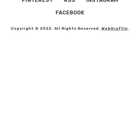
PINTEREST
RSS
INSTAGRAM
FACEBOOK
Copyright © 2022. All Rights Reserved.
WebGraffin
.