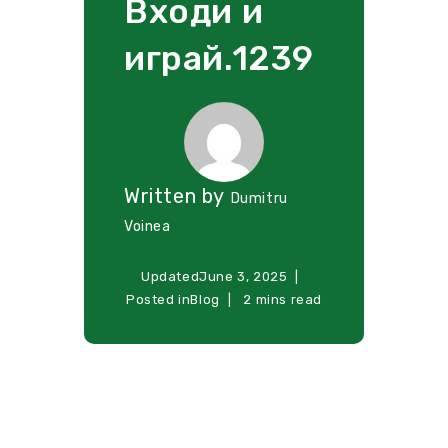
Входи и
играй.1239
Written by
Dumitru
Voinea
Updated
June 3, 2025
Posted in
Blog
2 mins read