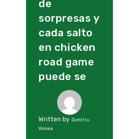
de
sorpresas y
cada salto
en chicken
road game
puede se
Written by
Dumitru
Voinea