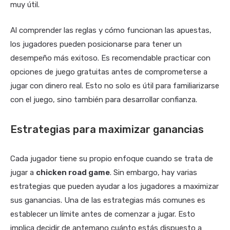
muy útil.
Al comprender las reglas y cómo funcionan las apuestas,
los jugadores pueden posicionarse para tener un
desempeño más exitoso. Es recomendable practicar con
opciones de juego gratuitas antes de comprometerse a
jugar con dinero real. Esto no solo es útil para familiarizarse
con el juego, sino también para desarrollar confianza.
Estrategias para maximizar ganancias
Cada jugador tiene su propio enfoque cuando se trata de
jugar a
chicken road game
. Sin embargo, hay varias
estrategias que pueden ayudar a los jugadores a maximizar
sus ganancias. Una de las estrategias más comunes es
establecer un límite antes de comenzar a jugar. Esto
implica decidir de antemano cuánto estás dispuesto a