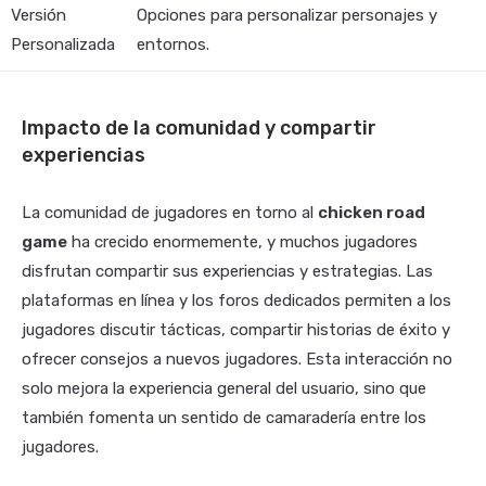
Versión
Opciones para personalizar personajes y
Personalizada
entornos.
Impacto de la comunidad y compartir
experiencias
La comunidad de jugadores en torno al
chicken road
game
ha crecido enormemente, y muchos jugadores
disfrutan compartir sus experiencias y estrategias. Las
plataformas en línea y los foros dedicados permiten a los
jugadores discutir tácticas, compartir historias de éxito y
ofrecer consejos a nuevos jugadores. Esta interacción no
solo mejora la experiencia general del usuario, sino que
también fomenta un sentido de camaradería entre los
jugadores.