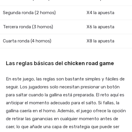
Segunda ronda (2 hornos)
X4 la apuesta
Tercera ronda (3 hornos)
X6 la apuesta
Cuarta ronda (4 hornos)
X8 la apuesta
Las reglas básicas del
chicken road game
En este juego, las reglas son bastante simples y fáciles de
seguir. Los jugadores solo necesitan presionar un botón
para saltar cuando la gallina está preparada. El reto aquí es
anticipar el momento adecuado para el salto. Si fallas, la
gallina caería en el horno. Además, el juego ofrece la opción
de retirar las ganancias en cualquier momento antes de
caer, lo que añade una capa de estrategia que puede ser