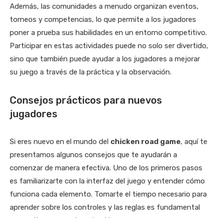
Además, las comunidades a menudo organizan eventos,
torneos y competencias, lo que permite a los jugadores
poner a prueba sus habilidades en un entorno competitivo.
Participar en estas actividades puede no solo ser divertido,
sino que también puede ayudar a los jugadores a mejorar
su juego a través de la práctica y la observación.
Consejos prácticos para nuevos
jugadores
Si eres nuevo en el mundo del
chicken road game
, aquí te
presentamos algunos consejos que te ayudarán a
comenzar de manera efectiva. Uno de los primeros pasos
es familiarizarte con la interfaz del juego y entender cómo
funciona cada elemento. Tomarte el tiempo necesario para
aprender sobre los controles y las reglas es fundamental