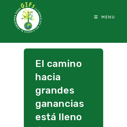
MENU
El camino
hacia
grandes
ganancias
está lleno