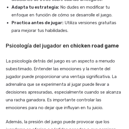
Adapta tu estrategia:
No dudes en modificar tu
enfoque en función de cómo se desarrolle el juego.
Practica antes de jugar:
Utiliza versiones gratuitas
para mejorar tus habilidades.
Psicología del jugador en
chicken road game
La psicología detrás del juego es un aspecto a menudo
subestimado. Entender las emociones y la mente del
jugador puede proporcionar una ventaja significativa. La
adrenalina que se experimenta al jugar puede llevar a
decisiones apresuradas, especialmente cuando se alcanza
una racha ganadora. Es importante controlar las
emociones para no dejar que influyan en tu juicio.
Además, la presión del juego puede provocar que los