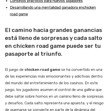
Consejos prácticos para nuevos jugadores
Desarrollando una mentalidad ganadora enchicken
road game
El camino hacia grandes ganancias
está lleno de sorpresas y cada salto
en chicken road game puede ser tu
pasaporte al triunfo.
El juego de
chicken road game
se ha convertido en una
de las experiencias más emocionantes y adictivas dentro
del mundo del entretenimiento de los casinos. En este
juego, los jugadores asumen el control de una gallina que
debe saltar sobre hornos en un camino lleno de sorpresas
y desafíos. Cada salto representa una apuesta, y el riesgo
de quemarse se convierte en parte de la dinámica del