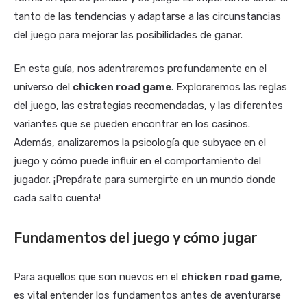
tanto de las tendencias y adaptarse a las circunstancias
del juego para mejorar las posibilidades de ganar.
En esta guía, nos adentraremos profundamente en el
universo del
chicken road game
. Exploraremos las reglas
del juego, las estrategias recomendadas, y las diferentes
variantes que se pueden encontrar en los casinos.
Además, analizaremos la psicología que subyace en el
juego y cómo puede influir en el comportamiento del
jugador. ¡Prepárate para sumergirte en un mundo donde
cada salto cuenta!
Fundamentos del juego y cómo jugar
Para aquellos que son nuevos en el
chicken road game
,
es vital entender los fundamentos antes de aventurarse