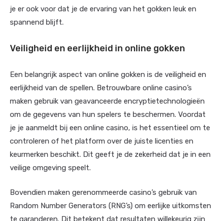
je er ook voor dat je de ervaring van het gokken leuk en
spannend blijft.
Veiligheid en eerlijkheid in online gokken
Een belangrijk aspect van online gokken is de veiligheid en
eerlijkheid van de spellen. Betrouwbare online casino’s
maken gebruik van geavanceerde encryptietechnologieën
om de gegevens van hun spelers te beschermen. Voordat
je je aanmeldt bij een online casino, is het essentieel om te
controleren of het platform over de juiste licenties en
keurmerken beschikt. Dit geeft je de zekerheid dat je in een
veilige omgeving speelt.
Bovendien maken gerenommeerde casino’s gebruik van
Random Number Generators (RNG’s) om eerlijke uitkomsten
te garanderen. Dit betekent dat resultaten willekeurig zijn