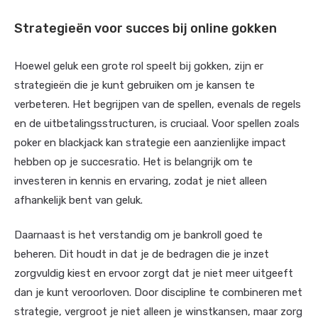
Strategieën voor succes bij online gokken
Hoewel geluk een grote rol speelt bij gokken, zijn er
strategieën die je kunt gebruiken om je kansen te
verbeteren. Het begrijpen van de spellen, evenals de regels
en de uitbetalingsstructuren, is cruciaal. Voor spellen zoals
poker en blackjack kan strategie een aanzienlijke impact
hebben op je succesratio. Het is belangrijk om te
investeren in kennis en ervaring, zodat je niet alleen
afhankelijk bent van geluk.
Daarnaast is het verstandig om je bankroll goed te
beheren. Dit houdt in dat je de bedragen die je inzet
zorgvuldig kiest en ervoor zorgt dat je niet meer uitgeeft
dan je kunt veroorloven. Door discipline te combineren met
strategie, vergroot je niet alleen je winstkansen, maar zorg