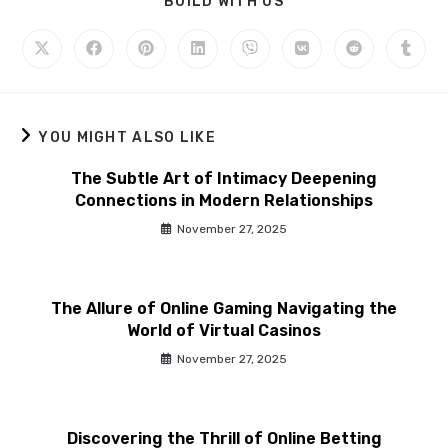
BUILD WITH US
YOU MIGHT ALSO LIKE
The Subtle Art of Intimacy Deepening
Connections in Modern Relationships
November 27, 2025
The Allure of Online Gaming Navigating the
World of Virtual Casinos
November 27, 2025
Discovering the Thrill of Online Betting