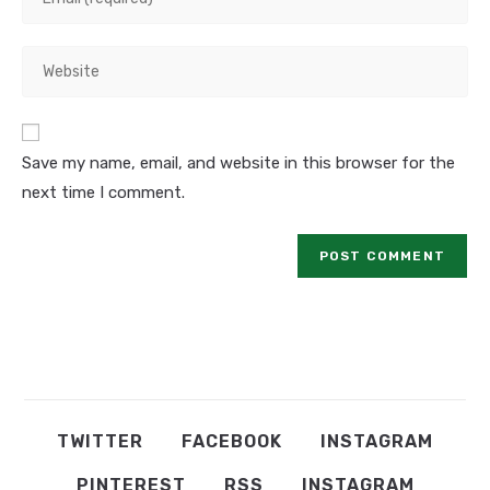
Save my name, email, and website in this browser for the
next time I comment.
TWITTER
FACEBOOK
INSTAGRAM
PINTEREST
RSS
INSTAGRAM