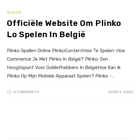
SLOTS`
Officiële Website Om Plinko
Lo Spelen In België
Plinko Spellen Online PlinkoContentHoe Te Spelen: Hoe
Commence Je Met Plinko In België? Plinko: Een
Hoogtepunt Voor Gokliefhebbers In BelgiëHoe Kan Ik
Plinko Op Mijn Mobiele Apparaat Spelen? Plinko -…
0 COMMENTS
JUNE 6, 2025