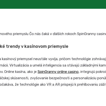
nového priemyslu Čo nás čaká v ďalších rokoch SpinGranny casin
ké trendy v kasínovom priemysle
 kasínový priemysel neustále vyvíja, pričom technológie zohrávaj
mácii. Virtualizácia a umelá inteligencia sa stávajú základnými k
v. Online kasína, ako je
SpinGranny online casino
, integrujú pokro
áčskej skúsenosti, zvyšovanie bezpečnosti a personalizáciu ponúk
čakáva, že technológie ako VR a AR prispejú k prehlbovaniu zážit