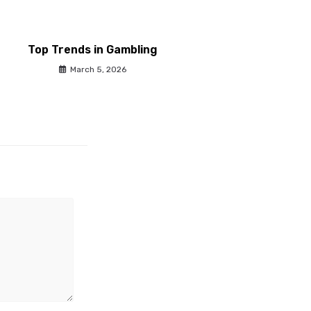
Top Trends in Gambling
March 5, 2026