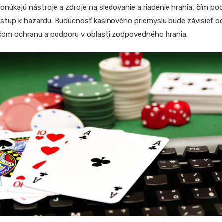
núkajú nástroje a zdroje na sledovanie a riadenie hrania, čím po
stup k hazardu. Budúcnosť kasínového priemyslu bude závisieť o
čom ochranu a podporu v oblasti zodpovedného hrania.