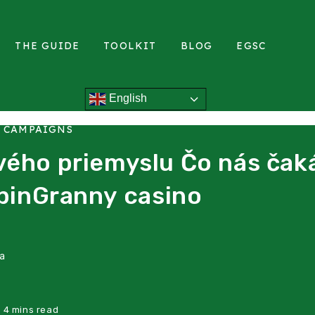
THE GUIDE
TOOLKIT
BLOG
EGSC
English
L CAMPAIGNS
ého priemyslu Čo nás čak
SpinGranny casino
ea
4 mins read