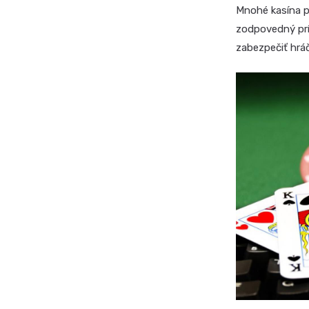
Mnohé kasína po
zodpovedný prí
zabezpečiť hrá