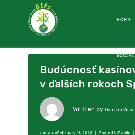
HOME
SOCIA
Budúcnosť kasínov
v ďalších rokoch 
Written by
Dumitru Voin
Updated
February 11, 2026
Posted in
Public