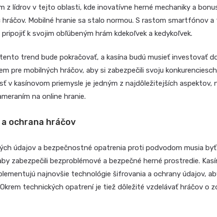
m z lídrov v tejto oblasti, kde inovatívne herné mechaniky a bo
ac hráčov. Mobilné hranie sa stalo normou. S rastom smartfónov a
 pripojiť k svojim obľúbeným hrám kdekoľvek a kedykoľvek.
 tento trend bude pokračovať, a kasína budú musieť investovať do
iem pre mobilných hráčov, aby si zabezpečili svoju konkurencies
sť v kasínovom priemysle je jedným z najdôležitejších aspektov, 
ameraním na online hranie.
 a ochrana hráčov
ch údajov a bezpečnostné opatrenia proti podvodom musia byť p
aby zabezpečili bezproblémové a bezpečné herné prostredie. Kasín
lementujú najnovšie technológie šifrovania a ochrany údajov, aby
. Okrem technických opatrení je tiež dôležité vzdelávať hráčov 