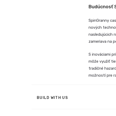
Budúcnosť S
SpinGranny casi
nových technol
nasledujúcich r
zameriava na p
S inováciami pr
môže využiť tie
tradičné hazar
možností pre ra
BUILD WITH US