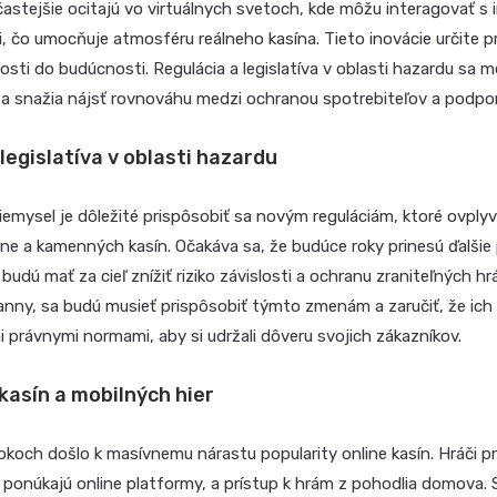
častejšie ocitajú vo virtuálnych svetoch, kde môžu interagovať s 
i, čo umocňuje atmosféru reálneho kasína. Tieto inovácie určite p
tosti do budúcnosti. Regulácia a legislatíva v oblasti hazardu sa me
 sa snažia nájsť rovnováhu medzi ochranou spotrebiteľov a podpo
legislatíva v oblasti hazardu
iemysel je dôležité prispôsobiť sa novým reguláciám, ktoré ovply
ne a kamenných kasín. Očakáva sa, že budúce roky prinesú ďalšie 
 budú mať za cieľ znížiť riziko závislosti a ochranu zraniteľných hr
nny, sa budú musieť prispôsobiť týmto zmenám a zaručiť, že ich 
 právnymi normami, aby si udržali dôveru svojich zákazníkov.
kasín a mobilných hier
koch došlo k masívnemu nárastu popularity online kasín. Hráči pr
orú ponúkajú online platformy, a prístup k hrám z pohodlia domova.