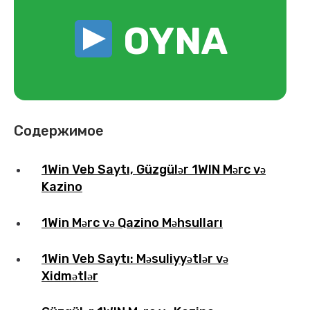
OYNA
Содержимое
1Win Veb Saytı, Güzgülər 1WIN Mərc və
Kazino
1Win Mərc və Qazino Məhsulları
1Win Veb Saytı: Məsuliyyətlər və
Xidmətlər