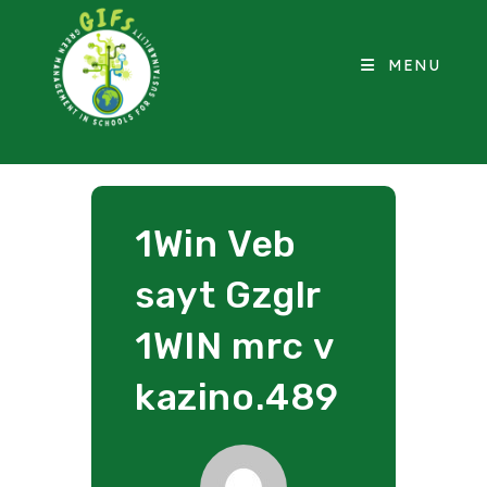
MENU
1Win Veb
sayt Gzglr
1WIN mrc v
kazino.489