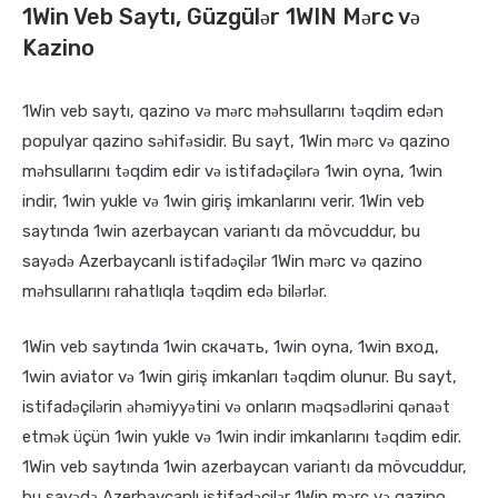
1Win Veb Saytı, Güzgülər 1WIN Mərc və
Kazino
1Win veb saytı, qazino və mərc məhsullarını təqdim edən
populyar qazino səhifəsidir. Bu sayt, 1Win mərc və qazino
məhsullarını təqdim edir və istifadəçilərə 1win oyna, 1win
indir, 1win yukle və 1win giriş imkanlarını verir. 1Win veb
saytında 1win azerbaycan variantı da mövcuddur, bu
sayədə Azerbaycanlı istifadəçilər 1Win mərc və qazino
məhsullarını rahatlıqla təqdim edə bilərlər.
1Win veb saytında 1win скачать, 1win oyna, 1win вход,
1win aviator və 1win giriş imkanları təqdim olunur. Bu sayt,
istifadəçilərin əhəmiyyətini və onların məqsədlərini qənaət
etmək üçün 1win yukle və 1win indir imkanlarını təqdim edir.
1Win veb saytında 1win azerbaycan variantı da mövcuddur,
bu sayədə Azerbaycanlı istifadəçilər 1Win mərc və qazino