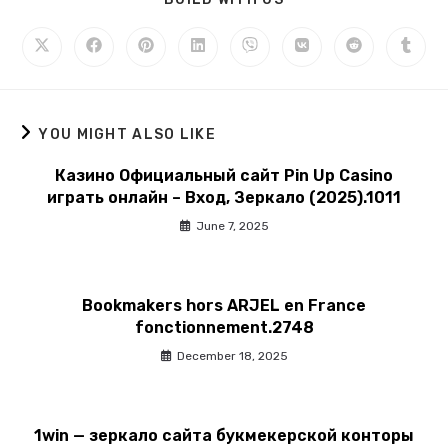
YOU MIGHT ALSO LIKE
Казино Официальный сайт Pin Up Casino
играть онлайн – Вход, Зеркало (2025).1011
June 7, 2025
Bookmakers hors ARJEL en France
fonctionnement.2748
December 18, 2025
1win — зеркало сайта букмекерской конторы