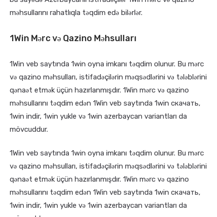
məhsullarını rahatlıqla təqdim edə bilərlər.
1Win Mərc və Qazino Məhsulları
1Win veb saytında 1win oyna imkanı təqdim olunur. Bu mərc
və qazino məhsulları, istifadəçilərin məqsədlərini və tələblərini
qənaət etmək üçün hazırlanmışdır. 1Win mərc və qazino
məhsullarını təqdim edən 1Win veb saytında 1win скачать,
1win indir, 1win yukle və 1win azerbaycan variantları da
mövcuddur.
1Win veb saytında 1win oyna imkanı təqdim olunur. Bu mərc
və qazino məhsulları, istifadəçilərin məqsədlərini və tələblərini
qənaət etmək üçün hazırlanmışdır. 1Win mərc və qazino
məhsullarını təqdim edən 1Win veb saytında 1win скачать,
1win indir, 1win yukle və 1win azerbaycan variantları da