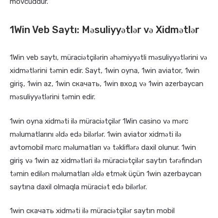
mövcuddur.
1Win Veb Saytı: Məsuliyyətlər və Xidmətlər
1Win veb saytı, müraciətçilərin əhəmiyyətli məsuliyyətlərini və
xidmətlərini təmin edir. Sayt, 1win oyna, 1win aviator, 1win
giriş, 1win az, 1win скачать, 1win вход və 1win azerbaycan
məsuliyyətlərini təmin edir.
1win oyna xidməti ilə müraciətçilər 1Win casino və mərc
məlumatlarını əldə edə bilərlər. 1win aviator xidməti ilə
avtomobil mərc məlumatları və təkliflərə daxil olunur. 1win
giriş və 1win az xidmətləri ilə müraciətçilər saytın tərəfindən
təmin edilən məlumatları əldə etmək üçün 1win azerbaycan
saytına daxil olmaqla müraciət edə bilərlər.
1win скачать xidməti ilə müraciətçilər saytın mobil