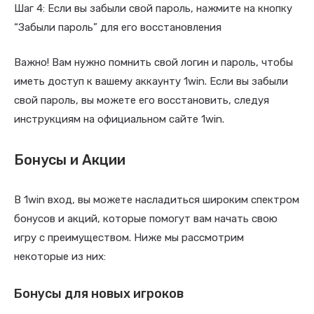
Шаг 4: Если вы забыли свой пароль, нажмите на кнопку
“Забыли пароль” для его восстановления
Важно! Вам нужно помнить свой логин и пароль, чтобы
иметь доступ к вашему аккаунту 1win. Если вы забыли
свой пароль, вы можете его восстановить, следуя
инструкциям на официальном сайте 1win.
Бонусы и Акции
В 1win вход, вы можете насладиться широким спектром
бонусов и акций, которые помогут вам начать свою
игру с преимуществом. Ниже мы рассмотрим
некоторые из них:
Бонусы для новых игроков