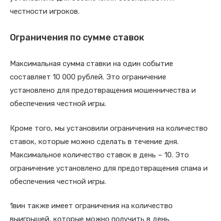
честности игроков.
Ограничения по сумме ставок
Максимальная сумма ставки на один событие
составляет 10 000 рублей. Это ограничение
установлено для предотвращения мошенничества и
обеспечения честной игры.
Кроме того, мы установили ограничения на количество
ставок, которые можно сделать в течение дня.
Максимальное количество ставок в день – 10. Это
ограничение установлено для предотвращения спама и
обеспечения честной игры.
1вин также имеет ограничения на количество
выигрышей, которые можно получить в день.