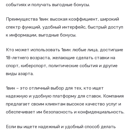
событиях и получать выгодные бонусы.
Преимущества 1вин: высокая коэффициент, широкий
спектр функций, удобный интерфейс, быстрый доступ
к информации, выгодные бонусы.
Кто может использовать 1вин: любые лица, достигшие
18-летнего возраста, желающие сделать ставки на
спорт, киберспорт, политические события и другие
виды азарта.
1вин – это отличный выбор для тех, кто ищет
надежную и удобную платформу для ставок. Компания
предлагает своим клиентам высокое качество услуг и
обеспечивает им безопасность и конфиденциальность.
Если вы ищете надежный и удобный способ делать