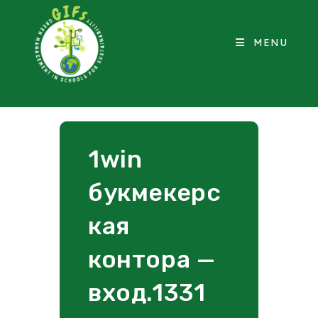
MENU
1win
букмекерс
кая
контора —
вход.1331