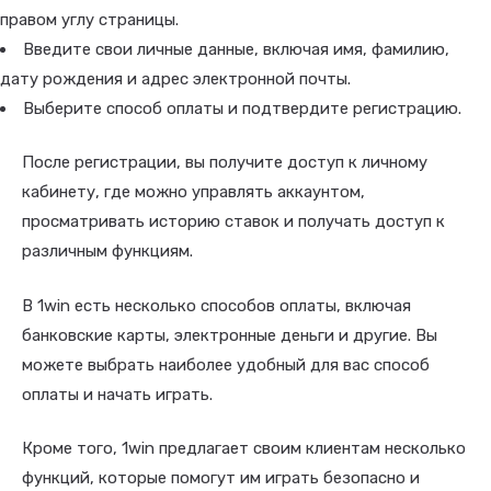
правом углу страницы.
Введите свои личные данные, включая имя, фамилию,
дату рождения и адрес электронной почты.
Выберите способ оплаты и подтвердите регистрацию.
После регистрации, вы получите доступ к личному
кабинету, где можно управлять аккаунтом,
просматривать историю ставок и получать доступ к
различным функциям.
В 1win есть несколько способов оплаты, включая
банковские карты, электронные деньги и другие. Вы
можете выбрать наиболее удобный для вас способ
оплаты и начать играть.
Кроме того, 1win предлагает своим клиентам несколько
функций, которые помогут им играть безопасно и