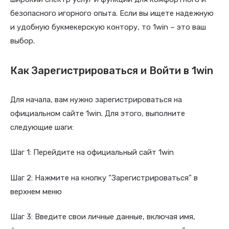
безопасного игорного опыта. Если вы ищете надежную
и удобную букмекерскую контору, то 1win – это ваш
выбор.
Как Зарегистрироваться и Войти в 1win
Для начала, вам нужно зарегистрироваться на
официальном сайте 1win. Для этого, выполните
следующие шаги:
Шаг 1: Перейдите на официальный сайт 1win
Шаг 2: Нажмите на кнопку “Зарегистрироваться” в
верхнем меню
Шаг 3: Введите свои личные данные, включая имя,