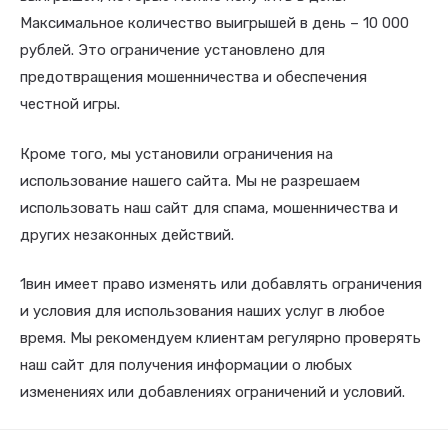
Максимальное количество выигрышей в день – 10 000
рублей. Это ограничение установлено для
предотвращения мошенничества и обеспечения
честной игры.
Кроме того, мы установили ограничения на
использование нашего сайта. Мы не разрешаем
использовать наш сайт для спама, мошенничества и
других незаконных действий.
1вин имеет право изменять или добавлять ограничения
и условия для использования наших услуг в любое
время. Мы рекомендуем клиентам регулярно проверять
наш сайт для получения информации о любых
изменениях или добавлениях ограничений и условий.