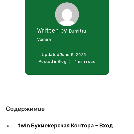
Written by
Dumitru
Voinea
Updated
June 8, 2025
Posted in
Blog
1 min read
Содержимое
1win Букмекерская Контора – Вход