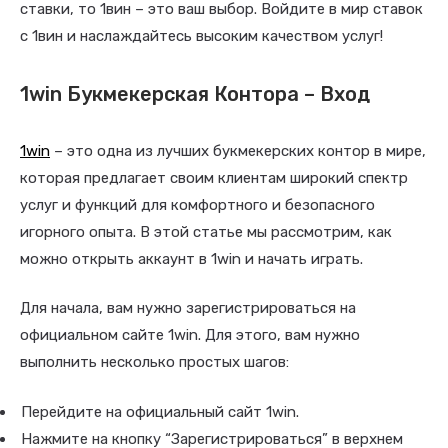
ставки, то 1вин – это ваш выбор. Войдите в мир ставок
с 1вин и наслаждайтесь высоким качеством услуг!
1win Букмекерская Контора – Вход
1win
– это одна из лучших букмекерских контор в мире,
которая предлагает своим клиентам широкий спектр
услуг и функций для комфортного и безопасного
игорного опыта. В этой статье мы рассмотрим, как
можно открыть аккаунт в 1win и начать играть.
Для начала, вам нужно зарегистрироваться на
официальном сайте 1win. Для этого, вам нужно
выполнить несколько простых шагов:
Перейдите на официальный сайт 1win.
Нажмите на кнопку “Зарегистрироваться” в верхнем