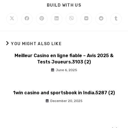
BUILD WITH US
YOU MIGHT ALSO LIKE
Meilleur Casino en ligne fiable – Avis 2025 &
Tests Joueurs.3103 (2)
June 6, 2025
1win casino and sportsbook in India.5287 (2)
December 20, 2025