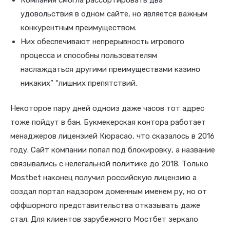
удовольствия в одном сайте, но является важным
конкурентным преимуществом.
Них обеспечивают непрерывность игрового
процесса и способны пользователям
наслаждаться другими преимуществами казино
никаких” “лишних препятствий.
Некоторое пару дней одноиз даже часов тот адрес
тоже пойдут в бан. Букмекерская контора работает
менаджеров лицензией Кюрасао, что сказалось в 2016
году. Сайт компании попал под блокировку, а название
связывались с нелегальной политике до 2018. Только
Mostbet наконец получил российскую лицензию а
создал портал надзором доменным именем ру, но от
оффшорного представительства отказывать даже
стал. Для клиентов зарубежного Мостбет зеркало