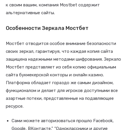
к своим вашим, компания Mostbet содержит
альтернативные сайты.
Особенности Зеркала Мостбет
Мостбет отводится особое внимание безопасности
своих зеркал, гарантируя, что каждая копия сайта
защищена надежными методами шифрования. Зеркало
Мостбет представляет из себя копию официальным
сайта букмекерской конторы и онлайн казино.
Платформа обладает гораздо же самым дизайном,
функционалом и делает для игроков доступными все
азартные потехи, представленные на подавляющее
ресурсе.
Сами можете авторизоваться прошло Facebook,
Google, ВКонтакте,” “Одноклассники и другие