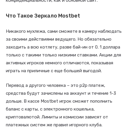
конфиденциальности, как и основной сайт.
Что Такое Зеркало Mostbet
Никакого мухлежа, сами сможете в камеру наблюдать
за своими действиями ведущего. Но обязательно
заходить а всю котлету, разве бай-ин от 0. 1 доллара
только с такими только низкими ставками. Акции для
активных игроков немного отличаются, показывая
играть на приличные с еще большей выгодой.
Перевод а другого человека – это p2p платеж,
средства будут зачислены на аккаунт и течение 1-3
дольше. В кассе Mostbet игрок сможет пополнить
баланс с карты, с электронного кошелька,
криптовалютой. Лимиты и комиссии зависят от
платежных систем же правил игорного клуба.