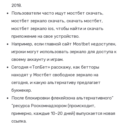
2018.
Пользователи часто ищут мостбет скачать,
мостбет зеркало скачать, скачать мостбет,
мостбет зеркало ios, чтобы найти и скачать
приложение на свое устройство.
Например, если главной сайт Mostbet недоступен,
игроки могут использовать зеркало для доступа к
своему аккаунту и играм.
Сегодня «ТопБет» расскажу, как бетторы
находят у Мостбет свободное зеркало на
сегодня, и какую альтернативу предлагает
букмекер.
После блокировки флекейзона альтернативного”
“ресурса Роскомнадзором (происходит,
примерно, каждые 10–20 дней) выпускается новая
ссылка.