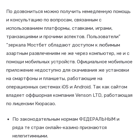
По дозвониться можно получить немедленную помощь
и консультацию по вопросам, связанным с
использованием платформы, ставками, играми,
транзакциями и прочими аспектов. Пользователи”
“зеркала Мостбет обладают доступом к любимым
азартным развлечениям не же через компьютер, не и с
помощи мобильных устройств. Официальное мобильное
приложение недоступно для скачивания же установки
на смартфоны и планшеты, работающие на
операционных системах iOS и Android. Так как сайтом
владеет оффшорная компания Venson LTD, работающая
по лицензии Кюрасао.
По законодательным нормам ФЕДЕРАЛЬНЫМ и
ряда те стран онлайн-казино признаются
нелегитимными.