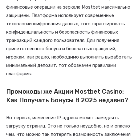
финансовые операции на зеркале Mostbet максимально
защищены. Платформа использует современные
технологии шифрования данных, того гарантировать
конфиденциальность и безопасность финансовых
транзакций каждого пользователя. Дли получения
приветственного бонуса и бесплатных вращений,
игрокам, как редко, необходимо выполнить выработать
минимальный депозит, тот обозначен правилами
платформы.
Промокоды же Акции Mostbet Casino:
Как Получать Бонусы В 2025 недавно?
Во-первых, изменение IP адреса может замедлять
загрузку страниц. Это не только неудобно, но и опасно
чем, что можно так потерять возможность заключения