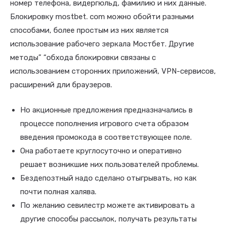
номер телефона, видергюльд, фамилию и них данные.
Блокировку mostbet. com можно обойти разными
способами, более простым из них является
использование рабочего зеркала Мостбет. Другие
методы” “обхода блокировки связаны с
использованием сторонних приложений, VPN-сервисов,
расширений дли браузеров.
Но акционные предложения предназначались в
процессе пополнения игрового счета образом
введения промокода в соответствующее поле.
Она работаете круглосуточно и оперативно
решает возникшие них пользователей проблемы.
Бездепозтный надо сделано отыгрывать, но как
почти полная халява.
По желанию севилестр можете активировать а
другие способы рассылок, получать результаты