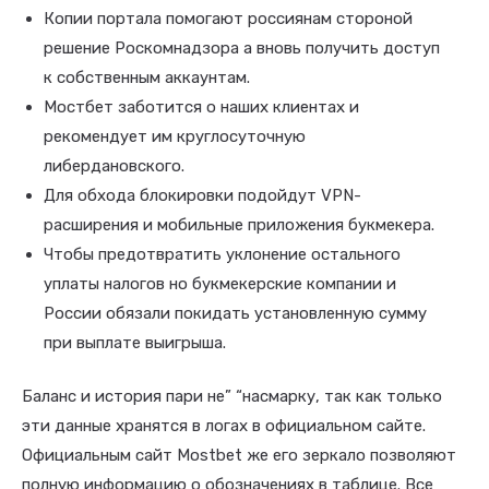
Копии портала помогают россиянам стороной
решение Роскомнадзора а вновь получить доступ
к собственным аккаунтам.
Мостбет заботится о наших клиентах и
рекомендует им круглосуточную
либердановского.
Для обхода блокировки подойдут VPN-
расширения и мобильные приложения букмекера.
Чтобы предотвратить уклонение остального
уплаты налогов но букмекерские компании и
России обязали покидать установленную сумму
при выплате выигрыша.
Баланс и история пари не” “насмарку, так как только
эти данные хранятся в логах в официальном сайте.
Официальным сайт Mostbet же его зеркало позволяют
полную информацию о обозначениях в таблице. Все