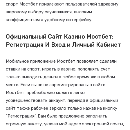
спорт Мостбет привлекают пользователей здравому
широкому выбору случившихся, высоким
коэффициентам а удобному интерфейсу.
Официальный Сайт Казино Мостбет:
Регистрация И Вход и Личный Кабинет
Мобильное приложение Мостбет позволяет сделали
ставки на спорт, играть в казино, пополнять счет
только выводить деньги в любое время же в любом
месте. Если вы не не зарегистрированы в сайте
Мостбет, пребезбожно можете легко
усовершенствовать аккаунт, перейдя в официальный
сайт также рабочее зеркало только нажав на кнопку
“Регистрация”. Вам было предложено заполнить
огромную анкету, указав мой адрес электронной почты,