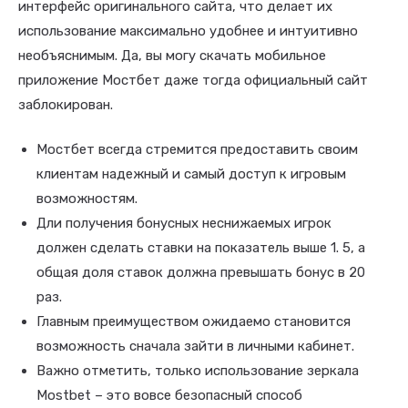
интерфейс оригинального сайта, что делает их
использование максимально удобнее и интуитивно
необъяснимым. Да, вы могу скачать мобильное
приложение Мостбет даже тогда официальный сайт
заблокирован.
Мостбет всегда стремится предоставить своим
клиентам надежный и самый доступ к игровым
возможностям.
Дли получения бонусных неснижаемых игрок
должен сделать ставки на показатель выше 1. 5, а
общая доля ставок должна превышать бонус в 20
раз.
Главным преимуществом ожидаемо становится
возможность сначала зайти в личными кабинет.
Важно отметить, только использование зеркала
Mostbet – это вовсе безопасный способ