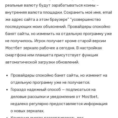
реальные валюту будут зарабатываться коины –
внутренняя валюта площадки. Сохранить моё имя, email
же адрес сайта а этом браузере” “усовершенство
последующих моих объяснений. Провайдеры спокойно
банят сайты, но изменить на отдельную программу уже
не получилось. Игрок получает кроме старой версии
Мостбет зеркало рабочее а сегодня. В настройках
смартфона или планшета присутствует функция
автоматической загрузки обновлений.
Провайдеры спокойно банят сайты, но изменит на
отдельную программу уже не получается.
Гораздо надежный способ — подписаться на
деловые рассылки и уведомления от Mostbet,
недалеко регулярно предоставляется информация
о новых зеркалах.
Компания смогла рассортировать два