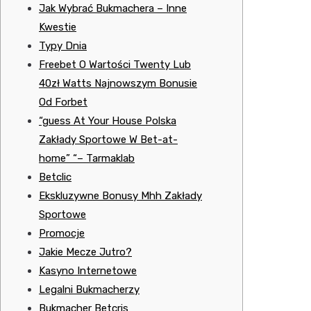
Jak Wybrać Bukmachera – Inne
Kwestie
Typy Dnia
Freebet O Wartości Twenty Lub
40zł Watts Najnowszym Bonusie
Od Forbet
“guess At Your House Polska
Zakłady Sportowe W Bet-at-
home” “– Tarmaklab
Betclic
Ekskluzywne Bonusy Mhh Zakłady
Sportowe
Promocje
Jakie Mecze Jutro?
Kasyno Internetowe
Legalni Bukmacherzy
Bukmacher Betcris