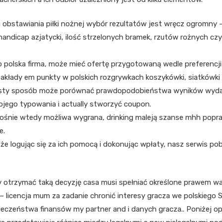
 obstawiania piłki nożnej wybór rezultatów jest wręcz ogromny –
handicap azjatycki, ilość strzelonych bramek, rzutów rożnych c
to polska firma, może mieć ofertę przygotowaną wedle preferencji
zakłady em punkty w polskich rozgrywkach koszykówki, siatkówki 
osty sposób może porównać prawdopodobieństwa wyników wyda
jego typowania i actually stworzyć coupon.
rośnie wtedy możliwa wygrana, drinking maleją szanse mhh popr
e.
że logując się za ich pomocą i dokonując wpłaty, nasz serwis pob
y otrzymać taką decyzję casa musi spełniać określone prawem w
 – licencja mum za zadanie chronić interesy gracza we polskiego 
eczeństwa finansów my partner and i danych gracza.. Poniżej opi