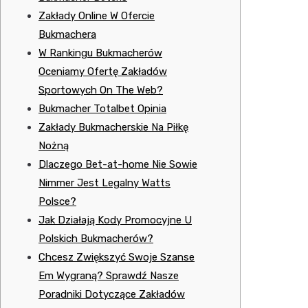
Zakłady Online W Ofercie
Bukmachera
W Rankingu Bukmacherów
Oceniamy Ofertę Zakładów
Sportowych On The Web?
Bukmacher Totalbet Opinia
Zakłady Bukmacherskie Na Piłkę
Nożną
Dlaczego Bet-at-home Nie Sowie
Nimmer Jest Legalny Watts
Polsce?
Jak Działają Kody Promocyjne U
Polskich Bukmacherów?
Chcesz Zwiększyć Swoje Szanse
Em Wygraną? Sprawdź Nasze
Poradniki Dotyczące Zakładów