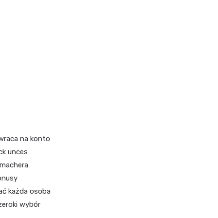
wraca na konto
ck unces
kmachera
Bonusy
tać każda osoba
zeroki wybór