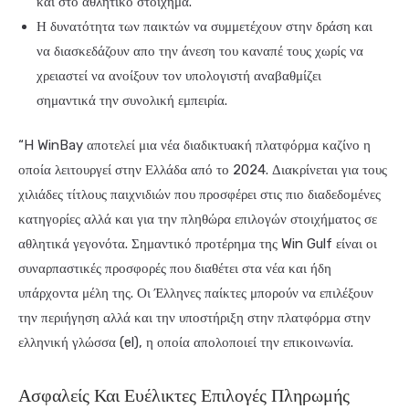
και στο αθλητικό στοίχημα.
Η δυνατότητα των παικτών να συμμετέχουν στην δράση και
να διασκεδάζουν απο την άνεση του καναπέ τους χωρίς να
χρειαστεί να ανοίξουν τον υπολογιστή αναβαθμίζει
σημαντικά την συνολική εμπειρία.
“H WinBay αποτελεί μια νέα διαδικτυακή πλατφόρμα καζίνο η
οποία λειτουργεί στην Ελλάδα από το 2024. Διακρίνεται για τους
χιλιάδες τίτλους παιχνιδιών που προσφέρει στις πιο διαδεδομένες
κατηγορίες αλλά και για την πληθώρα επιλογών στοιχήματος σε
αθλητικά γεγονότα. Σημαντικό προτέρημα της Win Gulf είναι οι
συναρπαστικές προσφορές που διαθέτει στα νέα και ήδη
υπάρχοντα μέλη της. Οι Έλληνες παίκτες μπορούν να επιλέξουν
την περιήγηση αλλά και την υποστήριξη στην πλατφόρμα στην
ελληνική γλώσσα (el), η οποία απολοποιεί την επικοινωνία.
Ασφαλείς Και Ευέλικτες Επιλογές Πληρωμής