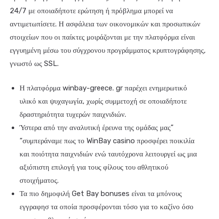
24/7 με οποιαδήποτε ερώτηση ή πρόβλημα μπορεί να
αντιμετωπίσετε. Η ασφάλεια των οικονομικών και προσωπικών
στοιχείων που οι παίκτες μοιράζονται με την πλατφόρμα είναι
εγγυημένη μέσω του σύγχρονου προγράμματος κρυπτογράφησης,
γνωστό ως SSL.
Η πλατφόρμα winbay-greece. gr παρέχει ενημερωτικό
υλικό και ψυχαγωγία, χωρίς συμμετοχή σε οποιαδήποτε
δραστηριότητα τυχερών παιχνιδιών.
Ύστερα από την αναλυτική έρευνα της ομάδας μας”
“συμπεράναμε πως το WinBay casino προσφέρει ποικιλία
και ποιότητα παιχνιδιών ενώ ταυτόχρονα λειτουργεί ως μια
αξιόπιστη επιλογή για τους φίλους του αθλητικού
στοιχήματος.
Τα πιο δημοφιλή Get Bay bonuses είναι τα μπόνους
εγγραφησ τα οποία προσφέρονται τόσο για το καζίνο όσο