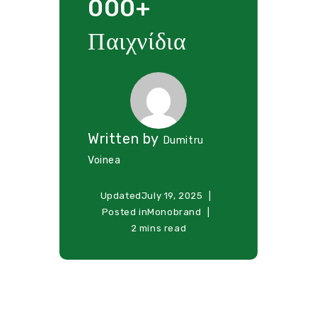
000+
Παιχνίδια
Written by
Dumitru
Voinea
Updated
July 19, 2025
Posted in
Monobrand
2 mins read