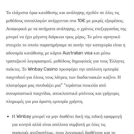
Τα ελάχιστα όρια κατάθεσης και ανάληψης σχεδόν σε όλες τις
μεθόδους συναλλαγών ανέρχονται στα 10€ με μικρές εξαιρέσεις.
Αναφορικά με τα αιτήματα ανάληψης, ο χρόνος επεξεργασίας της
μπορεί να έχει μέγιστη διάρκεια τρεις μέρες. Το μόνο αρνητικό
στοιχείο το οποίο παρατηρήσαμε σε αυτήν την κατηγορία είναι η
αδυναμία κατάθεσης με κάρτα Australian visa και μέσω
τραπεζικού λογαριασμού, μεθόδους δημοφιλείς για τους Έλληνες
παίκτες. Το Winbay Casino προσφέρει την απόλυτη εμπειρία
παιχνιδιού για όλους τους λάτρεις των διαδικτυακών καζίνο. Η
πλατφόρμα μας συνδυάζει μια” “τεράστια ποικιλία από
συναρπαστικά παιχνίδια, αποκλειστικά μπόνους και γρήγορες
πληρωμές για μια άριστη εμπειρία χρήστη.
Η Winbay μπορεί να μην διαθέτει δική της ειδική εφαρμογή
για κινητά αλλά είναι απόλυτα συμβατή με όλες τις
συσκευές ανεξαρτήτως, ποιο λογισμικό διαθέτουν και το