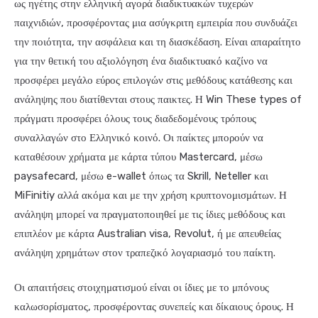
ως ηγέτης στην ελληνική αγορά διαδικτυακών τυχερών
παιχνιδιών, προσφέροντας μια ασύγκριτη εμπειρία που συνδυάζει
την ποιότητα, την ασφάλεια και τη διασκέδαση. Είναι απαραίτητο
για την θετική του αξιολόγηση ένα διαδικτυακό καζίνο να
προσφέρει μεγάλο εύρος επιλογών στις μεθόδους κατάθεσης και
ανάληψης που διατίθενται στους παικτες. Η Win These types of
πράγματι προσφέρει όλους τους διαδεδομένους τρόπους
συναλλαγών στο Ελληνικό κοινό. Οι παίκτες μπορούν να
καταθέσουν χρήματα με κάρτα τύπου Mastercard, μέσω
paysafecard, μέσω e-wallet όπως τα Skrill, Neteller και
MiFinitiy αλλά ακόμα και με την χρήση κρυπτονομισμάτων. Η
ανάληψη μπορεί να πραγματοποιηθεί με τις ίδιες μεθόδους και
επιπλέον με κάρτα Australian visa, Revolut, ή με απευθείας
ανάληψη χρημάτων στον τραπεζικό λογαριασμό του παίκτη.
Οι απαιτήσεις στοιχηματισμού είναι οι ίδιες με το μπόνους
καλωσορίσματος, προσφέροντας συνεπείς και δίκαιους όρους. Η