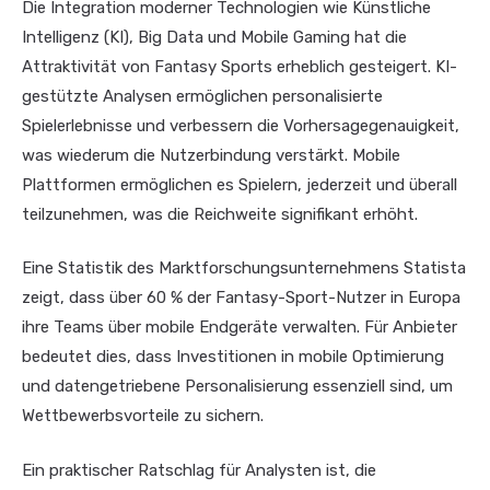
Die Integration moderner Technologien wie Künstliche
Intelligenz (KI), Big Data und Mobile Gaming hat die
Attraktivität von Fantasy Sports erheblich gesteigert. KI-
gestützte Analysen ermöglichen personalisierte
Spielerlebnisse und verbessern die Vorhersagegenauigkeit,
was wiederum die Nutzerbindung verstärkt. Mobile
Plattformen ermöglichen es Spielern, jederzeit und überall
teilzunehmen, was die Reichweite signifikant erhöht.
Eine Statistik des Marktforschungsunternehmens Statista
zeigt, dass über 60 % der Fantasy-Sport-Nutzer in Europa
ihre Teams über mobile Endgeräte verwalten. Für Anbieter
bedeutet dies, dass Investitionen in mobile Optimierung
und datengetriebene Personalisierung essenziell sind, um
Wettbewerbsvorteile zu sichern.
Ein praktischer Ratschlag für Analysten ist, die