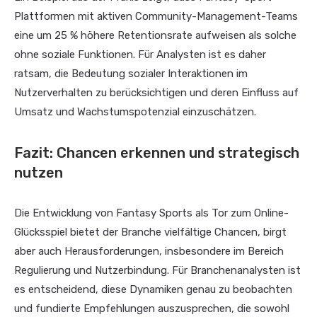
Plattformen mit aktiven Community-Management-Teams
eine um 25 % höhere Retentionsrate aufweisen als solche
ohne soziale Funktionen. Für Analysten ist es daher
ratsam, die Bedeutung sozialer Interaktionen im
Nutzerverhalten zu berücksichtigen und deren Einfluss auf
Umsatz und Wachstumspotenzial einzuschätzen.
Fazit: Chancen erkennen und strategisch
nutzen
Die Entwicklung von Fantasy Sports als Tor zum Online-
Glücksspiel bietet der Branche vielfältige Chancen, birgt
aber auch Herausforderungen, insbesondere im Bereich
Regulierung und Nutzerbindung. Für Branchenanalysten ist
es entscheidend, diese Dynamiken genau zu beobachten
und fundierte Empfehlungen auszusprechen, die sowohl