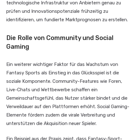
technologische Infrastruktur von Anbietern genau zu
prüfen und Innovationspotenziale frühzeitig zu
identifizieren, um fundierte Marktprognosen zu erstellen.
Die Rolle von Community und Social
Gaming
Ein weiterer wichtiger Faktor für das Wachstum von
Fantasy Sports als Einstieg in das Glücksspiel ist die
soziale Komponente. Community-Features wie Foren,
Live-Chats und Wettbewerbe schaffen ein
Gemeinschaftsgefühl, das Nutzer stärker bindet und die
Verweildauer auf den Plattformen erhöht. Social Gaming-
Elemente fördern zudem die virale Verbreitung und
unterstützen die Akquisition neuer Spieler.
Ein Beispiel aus der Praxis zeigt, dass Fantasy-Sport-