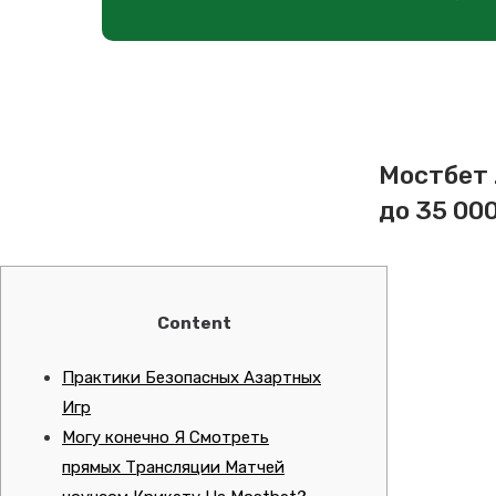
Мостбет 
до 35 00
Content
Практики Безопасных Азартных
Игр
Могу конечно Я Смотреть
прямых Трансляции Матчей