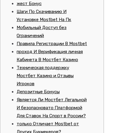
жест Бонус
Шаги По Скачиванию И
Установке Mostbet На Пк
Мобильный Доступ без
Ограничений
Правила Регистрации В Mostbet
проход И Верификация личная
Кабинета В Мостбет Казино
Техническая поддержку
Мостбет Казино и Отзывы
Игроков
Депозитные Бонусы
Является Ли Мостбет Легальной
И безопасновато Платформой
Для Ставок На Спорт в России?
только Отличает Mostbet от
Других Букмекеров?