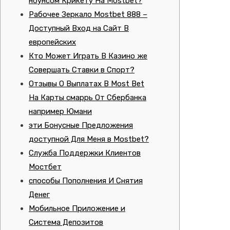
ноунсом Крикету На Mostbet?
Рабочее Зеркало Mostbet 888 –
Доступный Вход на Сайт В
европейских
Кто Может Играть В Казино же
Совершать Ставки в Спорт?
Отзывы О Выплатах В Most Bet
На Карты смаррь От Сбербанка
например Юмани
эти Бонусные Предложения
доступной Для Меня в Mostbet?
Служба Поддержки Клиентов
Мостбет
способы Пополнения И Снятия
Денег
Мобильное Приложение и
Система Депозитов