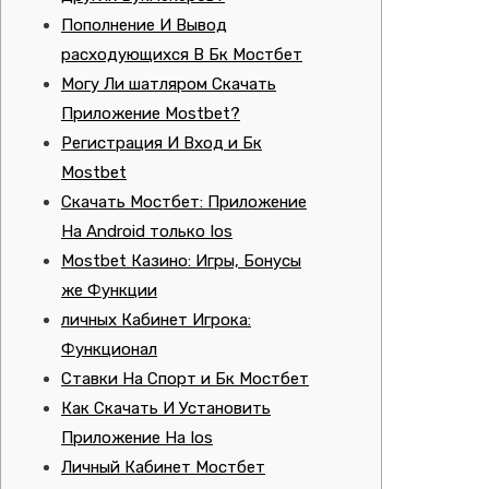
Пополнение И Вывод
расходующихся В Бк Мостбет
Могу Ли шатляром Скачать
Приложение Mostbet?
Регистрация И Вход и Бк
Mostbet
Скачать Мостбет: Приложение
На Android только Ios
Mostbet Казино: Игры, Бонусы
же Функции
личных Кабинет Игрока:
Функционал
Ставки На Спорт и Бк Мостбет
Как Скачать И Установить
Приложение На Ios
Личный Кабинет Мостбет