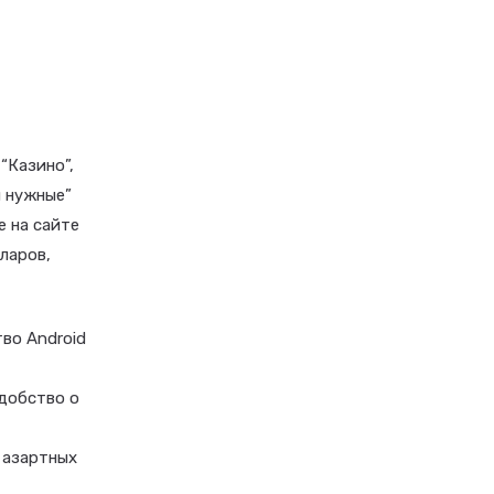
“Казино”,
и нужные”
е на сайте
ларов,
во Android
удобство о
 азартных