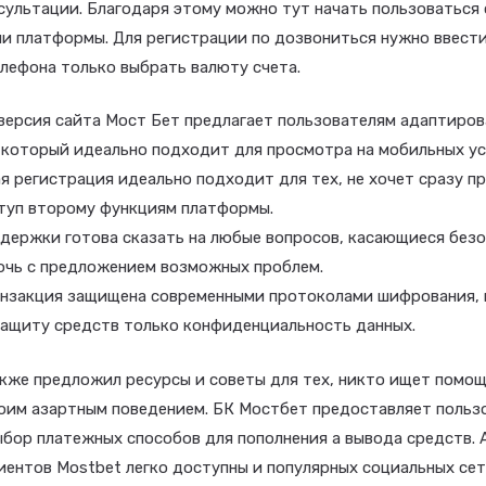
сультации. Благодаря этому можно тут начать пользоваться
и платформы. Для регистрации по дозвониться нужно ввест
лефона только выбрать валюту счета.
версия сайта Мост Бет предлагает пользователям адаптиро
 который идеально подходит для просмотра на мобильных ус
я регистрация идеально подходит для тех, не хочет сразу п
туп второму функциям платформы.
держки готова сказать на любые вопросов, касающиеся безо
очь с предложением возможных проблем.
нзакция защищена современными протоколами шифрования, 
ащиту средств только конфиденциальность данных.
кже предложил ресурсы и советы для тех, никто ищет помощ
оим азартным поведением. БК Мостбет предоставляет польз
бор платежных способов для пополнения а вывода средств. 
ентов Mostbet легко доступны и популярных социальных сетя