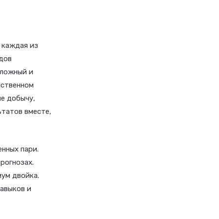
 каждая из
дов
сложный и
нственном
е добычу,
ьтатов вместе,
нных пари.
рогнозах.
мум двойка.
навыков и