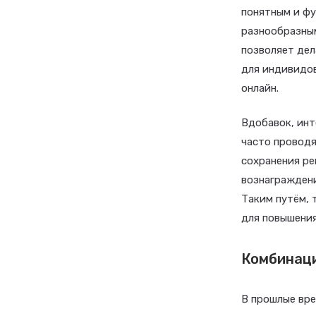
понятным и фу
разнообразным
позволяет дел
для индивидо
онлайн.
Вдобавок, инт
часто проводя
сохранения ре
вознаграждени
Таким путём, 
для повышения
Комбинаци
В прошлые вре