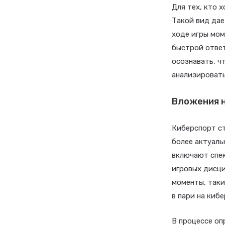
Для тех, кто 
Такой вид дае
ходе игры мом
быстрой ответ
осознавать, чт
анализироват
Вложения н
Киберспорт ст
более актуаль
включают спек
игровых дисци
моменты, таки
в пари на кибе
В процессе оп