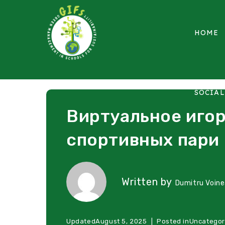
HOME
SOCIA
Виртуальное игор
спортивных пари
Written by
Dumitru Voin
Updated
August 5, 2025
Posted in
Uncategor