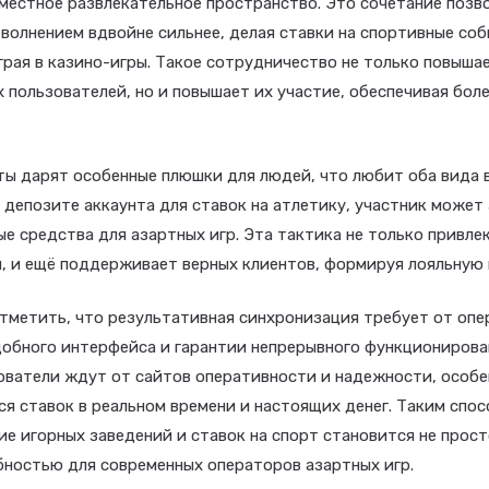
вместное развлекательное пространство. Это сочетание позв
волнением вдвойне сильнее, делая ставки на спортивные соб
грая в казино-игры. Такое сотрудничество не только повыша
 пользователей, но и повышает их участие, обеспечивая бол
ы дарят особенные плюшки для людей, что любит оба вида в
 депозите аккаунта для ставок на атлетику, участник может
е средства для азартных игр. Эта тактика не только привле
, и ещё поддерживает верных клиентов, формируя лояльную 
метить, что результативная синхронизация требует от опе
обного интерфейса и гарантии непрерывного функционирова
ователи ждут от сайтов оперативности и надежности, особе
ся ставок в реальном времени и настоящих денег. Таким спос
е игорных заведений и ставок на спорт становится не прост
ностью для современных операторов азартных игр.