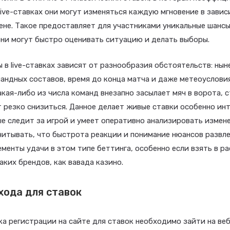
 live-ставках они могут изменяться каждую мгновение в зави
ене. Такое предоставляет для участниками уникальные шанс
они могут быстро оценивать ситуацию и делать выборы.
в live-ставках зависят от разнообразия обстоятельств: нын
андных составов, время до конца матча и даже метеоусловия
акая-либо из числа команд внезапно засылает мяч в ворота, с
 резко снизиться. Данное делает живые ставки особенно ин
е следит за игрой и умеет оперативно анализировать измене
итывать, что быстрота реакции и понимание нюансов развл
менты удачи в этом типе беттинга, особенно если взять в ра
аких брендов, как вавада казино.
хода для ставок
ка регистрации на сайте для ставок необходимо зайти на ве