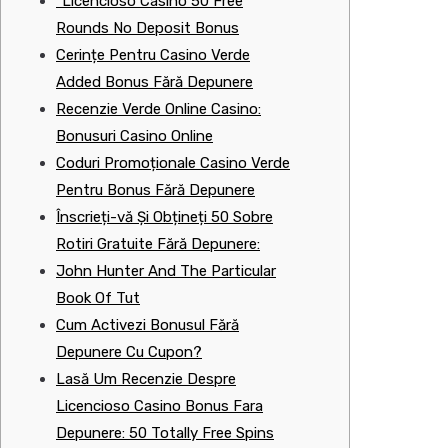
“Licencioso Casino 50 Free
Rounds No Deposit Bonus
Cerințe Pentru Casino Verde
Added Bonus Fără Depunere
Recenzie Verde Online Casino:
Bonusuri Casino Online
Coduri Promoționale Casino Verde
Pentru Bonus Fără Depunere
Înscrieți-vă Și Obțineți 50 Sobre
Rotiri Gratuite Fără Depunere:
John Hunter And The Particular
Book Of Tut
Cum Activezi Bonusul Fără
Depunere Cu Cupon?
Lasă Um Recenzie Despre
Licencioso Casino Bonus Fara
Depunere: 50 Totally Free Spins