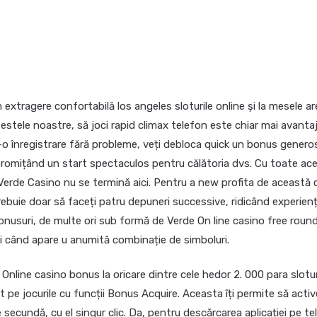
extragere confortabilă los angeles sloturile online și la mesele ar
estele noastre, să joci rapid climax telefon este chiar mai avant
-o înregistrare fără probleme, veți debloca quick un bonus generos
romițând un start spectaculos pentru călătoria dvs. Cu toate ac
Verde Casino nu se termină aici. Pentru a new profita de această
rebuie doar să faceți patru depuneri successive, ridicând experiența
nusuri, de multe ori sub formă de Verde On line casino free roun
 când apare u anumită combinație de simboluri.
Online casino bonus la oricare dintre cele hedor 2. 000 para slotur
 pe jocurile cu funcții Bonus Acquire. Aceasta îți permite să activ
e secundă, cu el singur clic. Da, pentru descărcarea aplicației pe t