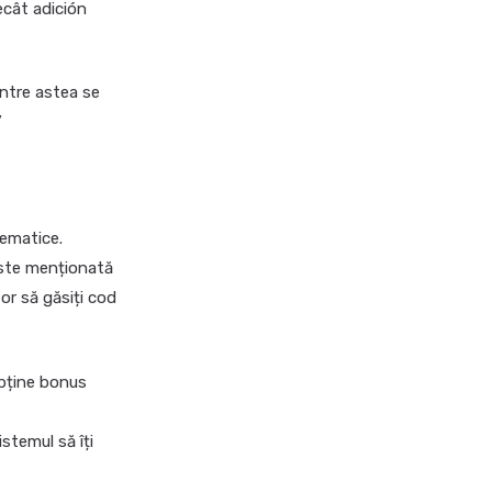
ecât adición
intre astea se
”
tematice.
 este menționată
or să găsiți cod
obține bonus
stemul să îți