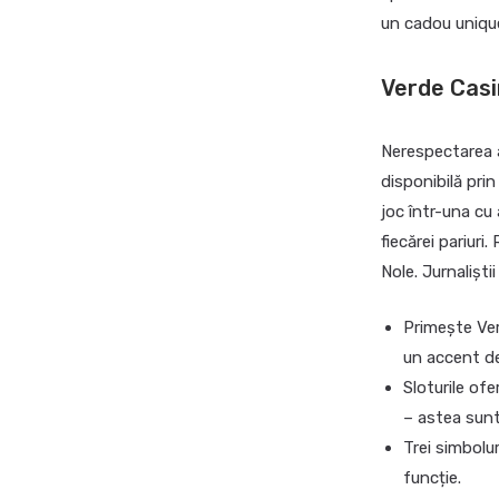
un cadou unique
Verde Casi
Nerespectarea 
disponibilă pri
joc într-una cu
fiecărei pariuri
Nole. Jurnaliști
Primește Ver
un accent de
Sloturile of
– astea sunt
Trei simbolu
funcție.