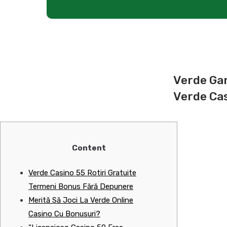
Verde Ga
Verde Cas
Content
Verde Casino 55 Rotiri Gratuite
Termeni Bonus Fără Depunere
Merită Să Joci La Verde Online
Casino Cu Bonusuri?