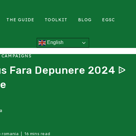
THE GUIDE
TOOLKIT
BLOG
EGSC
English
L CAMPAIGNS
us Fara Depunere 2024 ᐉ
te
ea
o romania
16 mins read