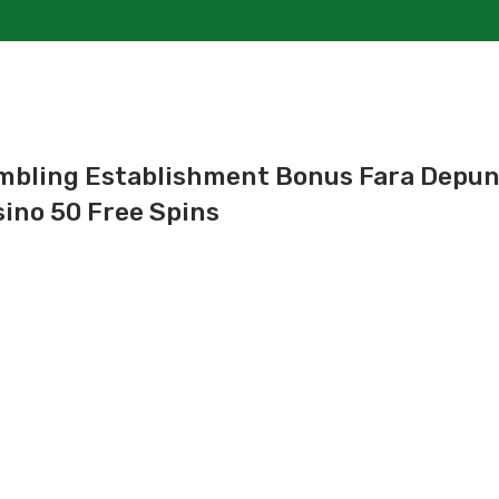
mbling Establishment Bonus Fara Depu
ino 50 Free Spins