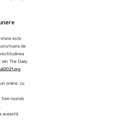
punere
nitate este
konstruera de
orectitudinea
r din The Daily
ll2021.org
.
ri online, cu
o free rounds
.
va această