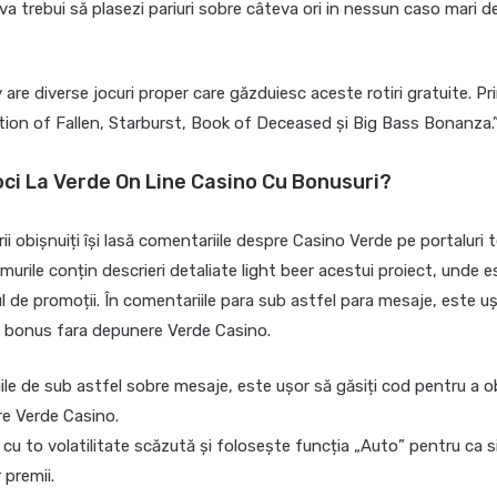
va trebui să plasezi pariuri sobre câteva ori in nessun caso mari d
 are diverse jocuri proper care găzduiesc aceste rotiri gratuite. Pr
ion of Fallen, Starburst, Book of Deceased și Big Bass Bonanza.
oci La Verde On Line Casino Cu Bonusuri?
torii obișnuiți își lasă comentariile despre Casino Verde pe portaluri 
rumurile conțin descrieri detaliate light beer acestui proiect, unde
 de promoții. În comentariile para sub astfel para mesaje, este uș
e bonus fara depunere Verde Casino.
ile de sub astfel sobre mesaje, este ușor să găsiți cod pentru a 
e Verde Casino.
 cu to volatilitate scăzută și folosește funcția „Auto” pentru ca si
 premii.