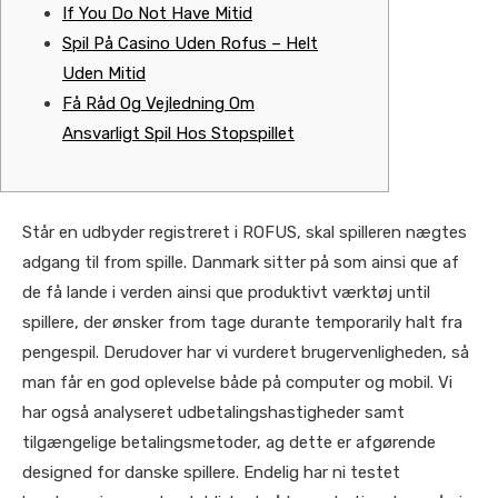
If You Do Not Have Mitid
Spil På Casino Uden Rofus – Helt
Uden Mitid
Få Råd Og Vejledning Om
Ansvarligt Spil Hos Stopspillet
Står en udbyder registreret i ROFUS, skal spilleren nægtes
adgang til from spille. Danmark sitter på som ainsi que af
de få lande i verden ainsi que produktivt værktøj until
spillere, der ønsker from tage durante temporarily halt fra
pengespil. Derudover har vi vurderet brugervenligheden, så
man får en god oplevelse både på computer og mobil. Vi
har også analyseret udbetalingshastigheder samt
tilgængelige betalingsmetoder, ag dette er afgørende
designed for danske spillere. Endelig har ni testet