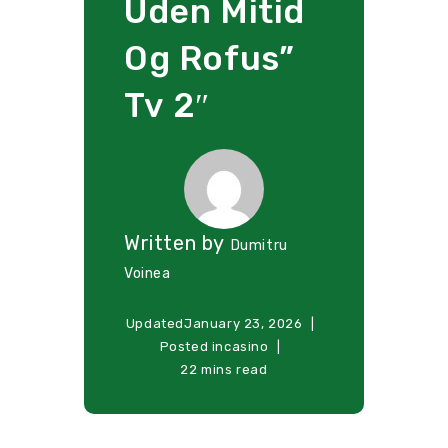
Uden Mitid
Og Rofus”
Tv 2″
Written by
Dumitru
Voinea
Updated
January 23, 2026
Posted in
casino
22 mins read