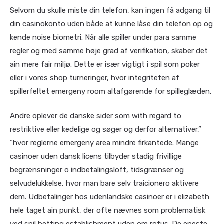
Selvom du skulle miste din telefon, kan ingen få adgang til
din casinokonto uden både at kunne låse din telefon op og
kende noise biometri. Når alle spiller under para samme
regler og med samme høje grad af verifikation, skaber det
ain mere fair miljø. Dette er især vigtigt i spil som poker
eller i vores shop turneringer, hvor integriteten af
spillerfeltet emergeny room altafgørende for spilleglæden.
Andre oplever de danske sider som with regard to
restriktive eller kedelige og søger og derfor alternativer,”
“hvor reglerne emergeny area mindre firkantede. Mange
casinoer uden dansk licens tilbyder stadig frivillige
begrænsninger o indbetalingsloft, tidsgrænser og
selvudelukkelse, hvor man bare selv traicionero aktivere
dem. Udbetalinger hos udenlandske casinoer er i elizabeth
hele taget ain punkt, der ofte nævnes som problematisk