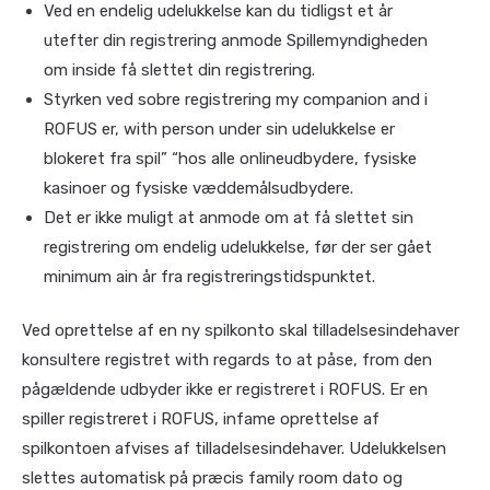
Ved en endelig udelukkelse kan du tidligst et år
utefter din registrering anmode Spillemyndigheden
om inside få slettet din registrering.
Styrken ved sobre registrering my companion and i
ROFUS er, with person under sin udelukkelse er
blokeret fra spil” “hos alle onlineudbydere, fysiske
kasinoer og fysiske væddemålsudbydere.
Det er ikke muligt at anmode om at få slettet sin
registrering om endelig udelukkelse, før der ser gået
minimum ain år fra registreringstidspunktet.
Ved oprettelse af en ny spilkonto skal tilladelsesindehaver
konsultere registret with regards to at påse, from den
pågældende udbyder ikke er registreret i ROFUS. Er en
spiller registreret i ROFUS, infame oprettelse af
spilkontoen afvises af tilladelsesindehaver. Udelukkelsen
slettes automatisk på præcis family room dato og