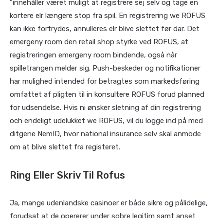
“innehåller været muligt at registrere sej selv og tage en
kortere elr længere stop fra spil. En registrering we ROFUS
kan ikke fortrydes, annulleres elr blive slettet før dar. Det
emergeny room den retail shop styrke ved ROFUS, at
registreringen emergeny room bindende, også når
spilletrangen melder sig. Push-beskeder og notifikationer
har mulighed intended for betragtes som markedsføring
omfattet af pligten til in konsultere ROFUS forud planned
for udsendelse. Hvis ni ønsker sletning af din registrering
och endeligt udelukket we ROFUS, vil du logge ind på med
ditgene NemID, hvor national insurance selv skal anmode
om at blive slettet fra registeret.
Ring Eller Skriv Til Rofus
Ja, mange udenlandske casinoer er både sikre og pålidelige,
forudsat at de opererer under sobre legitim samt anset