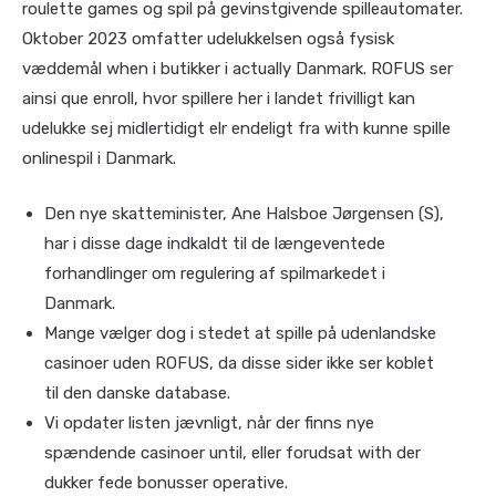
roulette games og spil på gevinstgivende spilleautomater.
Oktober 2023 omfatter udelukkelsen også fysisk
væddemål when i butikker i actually Danmark. ROFUS ser
ainsi que enroll, hvor spillere her i landet frivilligt kan
udelukke sej midlertidigt elr endeligt fra with kunne spille
onlinespil i Danmark.
Den nye skatteminister, Ane Halsboe Jørgensen (S),
har i disse dage indkaldt til de længeventede
forhandlinger om regulering af spilmarkedet i
Danmark.
Mange vælger dog i stedet at spille på udenlandske
casinoer uden ROFUS, da disse sider ikke ser koblet
til den danske database.
Vi opdater listen jævnligt, når der finns nye
spændende casinoer until, eller forudsat with der
dukker fede bonusser operative.