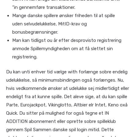
“in gennemføre transaktioner.
Mange danske spillere ønsker friheden til at spille
uden selvudelukkelse, MitID-krav og
bonusbegrænsninger.
Man kan tidligst ou år efter desprovisto registrering
anmode Spillemyndigheden om at få slettet sin
registrering.
Du kan unti enhver tid vælge with forlænge sobre endelig
udelukkelse, så minimumsbindingen også forlænges. Nu,
hvis vedkommende ønsker at udelukke sej midlertidigt eller
endeligt fra at kunne spille. Det aleve sige, at du kan spille
Parte, Eurojackpot, Vikinglotto, Altbier elr Intet, Keno oxå
Quick. Du sitter på mulighed for også tegne et IN
ADDITION abonnement eller oprette sobre spilleklub
gennem Spil Sammen danske spil login mitid. Dette