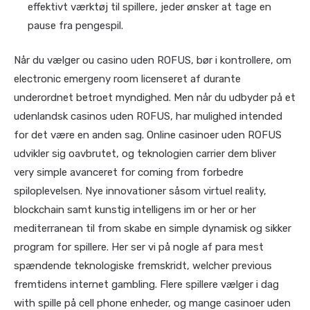
effektivt værktøj til spillere, jeder ønsker at tage en
pause fra pengespil.
Når du vælger ou casino uden ROFUS, bør i kontrollere, om
electronic emergeny room licenseret af durante
underordnet betroet myndighed. Men når du udbyder på et
udenlandsk casinos uden ROFUS, har mulighed intended
for det være en anden sag. Online casinoer uden ROFUS
udvikler sig oavbrutet, og teknologien carrier dem bliver
very simple avanceret for coming from forbedre
spiloplevelsen. Nye innovationer såsom virtuel reality,
blockchain samt kunstig intelligens im or her or her
mediterranean til from skabe en simple dynamisk og sikker
program for spillere. Her ser vi på nogle af para mest
spændende teknologiske fremskridt, welcher previous
fremtidens internet gambling. Flere spillere vælger i dag
with spille på cell phone enheder, og mange casinoer uden