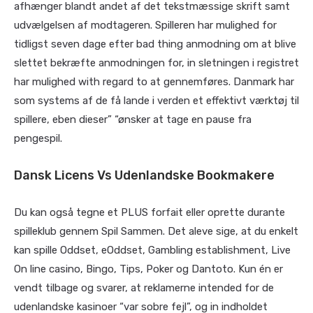
afhænger blandt andet af det tekstmæssige skrift samt
udvælgelsen af modtageren. Spilleren har mulighed for
tidligst seven dage efter bad thing anmodning om at blive
slettet bekræfte anmodningen for, in sletningen i registret
har mulighed with regard to at gennemføres. Danmark har
som systems af de få lande i verden et effektivt værktøj til
spillere, eben dieser” “ønsker at tage en pause fra
pengespil.
Dansk Licens Vs Udenlandske Bookmakere
Du kan også tegne et PLUS forfait eller oprette durante
spilleklub gennem Spil Sammen. Det aleve sige, at du enkelt
kan spille Oddset, eOddset, Gambling establishment, Live
On line casino, Bingo, Tips, Poker og Dantoto. Kun én er
vendt tilbage og svarer, at reklamerne intended for de
udenlandske kasinoer “var sobre fejl”, og in indholdet