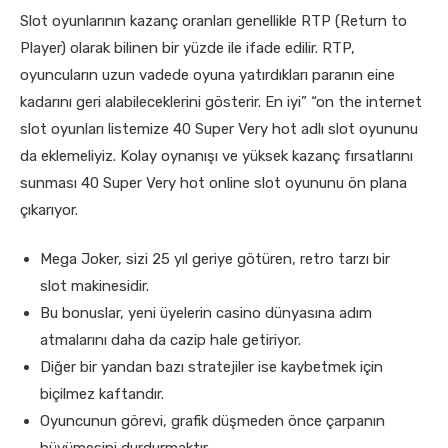
Slot oyunlarının kazanç oranları genellikle RTP (Return to
Player) olarak bilinen bir yüzde ile ifade edilir. RTP,
oyuncuların uzun vadede oyuna yatırdıkları paranın eine
kadarını geri alabileceklerini gösterir. En iyi” “on the internet
slot oyunları listemize 40 Super Very hot adlı slot oyununu
da eklemeliyiz. Kolay oynanışı ve yüksek kazanç fırsatlarını
sunması 40 Super Very hot online slot oyununu ön plana
çıkarıyor.
Mega Joker, sizi 25 yıl geriye götüren, retro tarzı bir
slot makinesidir.
Bu bonuslar, yeni üyelerin casino dünyasına adım
atmalarını daha da cazip hale getiriyor.
Diğer bir yandan bazı stratejiler ise kaybetmek için
biçilmez kaftandır.
Oyuncunun görevi, grafik düşmeden önce çarpanın