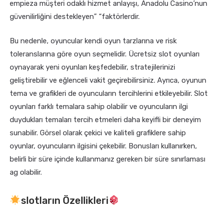
empieza müşteri odaklı hizmet anlayışı, Anadolu Casino’nun
güvenilirliğini destekleyen” “faktörlerdir.
Bu nedenle, oyuncular kendi oyun tarzlarına ve risk
toleranslarına göre oyun seçmelidir. Ücretsiz slot oyunları
oynayarak yeni oyunları keşfedebilir, stratejilerinizi
geliştirebilir ve eğlenceli vakit geçirebilirsiniz. Ayrıca, oyunun
tema ve grafikleri de oyuncuların tercihlerini etkileyebilir. Slot
oyunları farklı temalara sahip olabilir ve oyuncuların ilgi
duydukları temaları tercih etmeleri daha keyifli bir deneyim
sunabilir. Görsel olarak çekici ve kaliteli grafiklere sahip
oyunlar, oyuncuların ilgisini çekebilir. Bonusları kullanırken,
belirli bir süre içinde kullanmanız gereken bir süre sınırlaması
ag olabilir.
slotların Özellikleri