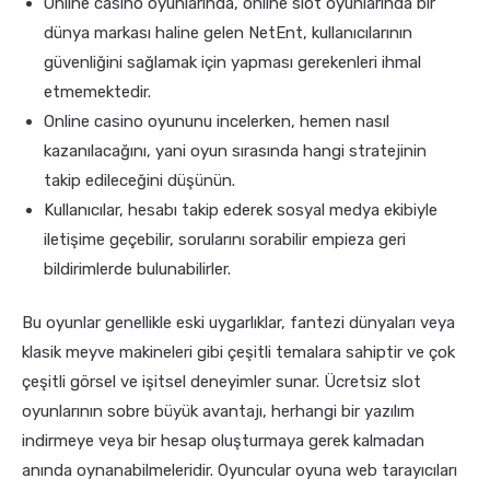
Online casino oyunlarında, online slot oyunlarında bir
dünya markası haline gelen NetEnt, kullanıcılarının
güvenliğini sağlamak için yapması gerekenleri ihmal
etmemektedir.
Online casino oyununu incelerken, hemen nasıl
kazanılacağını, yani oyun sırasında hangi stratejinin
takip edileceğini düşünün.
Kullanıcılar, hesabı takip ederek sosyal medya ekibiyle
iletişime geçebilir, sorularını sorabilir empieza geri
bildirimlerde bulunabilirler.
Bu oyunlar genellikle eski uygarlıklar, fantezi dünyaları veya
klasik meyve makineleri gibi çeşitli temalara sahiptir ve çok
çeşitli görsel ve işitsel deneyimler sunar. Ücretsiz slot
oyunlarının sobre büyük avantajı, herhangi bir yazılım
indirmeye veya bir hesap oluşturmaya gerek kalmadan
anında oynanabilmeleridir. Oyuncular oyuna web tarayıcıları