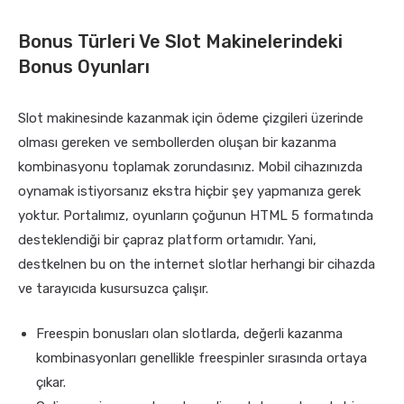
Bonus Türleri Ve Slot Makinelerindeki
Bonus Oyunları
Slot makinesinde kazanmak için ödeme çizgileri üzerinde
olması gereken ve sembollerden oluşan bir kazanma
kombinasyonu toplamak zorundasınız. Mobil cihazınızda
oynamak istiyorsanız ekstra hiçbir şey yapmanıza gerek
yoktur. Portalımız, oyunların çoğunun HTML 5 formatında
desteklendiği bir çapraz platform ortamıdır. Yani,
destkelnen bu on the internet slotlar herhangi bir cihazda
ve tarayıcıda kusursuzca çalışır.
Freespin bonusları olan slotlarda, değerli kazanma
kombinasyonları genellikle freespinler sırasında ortaya
çıkar.