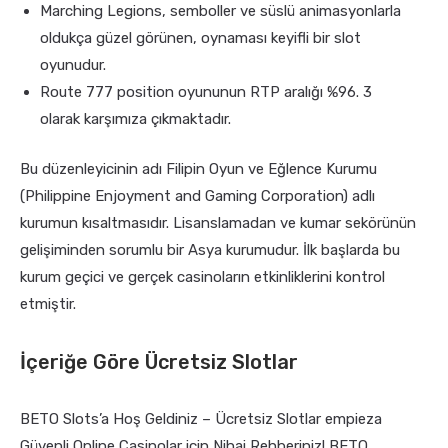
Marching Legions, semboller ve süslü animasyonlarla
oldukça güzel görünen, oynaması keyifli bir slot
oyunudur.
Route 777 position oyununun RTP aralığı %96. 3
olarak karşımıza çıkmaktadır.
Bu düzenleyicinin adı Filipin Oyun ve Eğlence Kurumu
(Philippine Enjoyment and Gaming Corporation) adlı
kurumun kısaltmasıdır. Lisanslamadan ve kumar sekörünün
gelişiminden sorumlu bir Asya kurumudur. İlk başlarda bu
kurum geçici ve gerçek casinoların etkinliklerini kontrol
etmiştir.
İçeriğe Göre Ücretsiz Slotlar
BETO Slots’a Hoş Geldiniz – Ücretsiz Slotlar empieza
Güvenli Online Casinolar için Nihai Rehberiniz! BETO