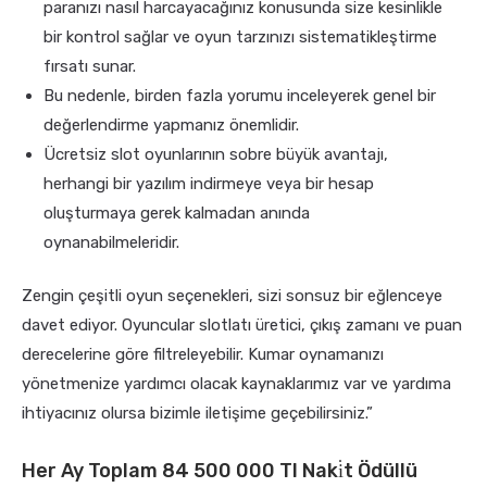
paranızı nasıl harcayacağınız konusunda size kesinlikle
bir kontrol sağlar ve oyun tarzınızı sistematikleştirme
fırsatı sunar.
Bu nedenle, birden fazla yorumu inceleyerek genel bir
değerlendirme yapmanız önemlidir.
Ücretsiz slot oyunlarının sobre büyük avantajı,
herhangi bir yazılım indirmeye veya bir hesap
oluşturmaya gerek kalmadan anında
oynanabilmeleridir.
Zengin çeşitli oyun seçenekleri, sizi sonsuz bir eğlenceye
davet ediyor. Oyuncular slotlatı üretici, çıkış zamanı ve puan
derecelerine göre filtreleyebilir. Kumar oynamanızı
yönetmenize yardımcı olacak kaynaklarımız var ve yardıma
ihtiyacınız olursa bizimle iletişime geçebilirsiniz.”
Her Ay Toplam 84 500 000 Tl Naki̇t Ödüllü