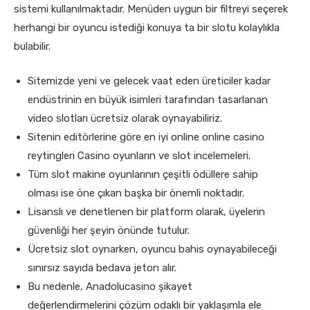
sistemi kullanılmaktadır. Menüden uygun bir filtreyi seçerek
herhangi bir oyuncu istediği konuya ta bir slotu kolaylıkla
bulabilir.
Sitemizde yeni ve gelecek vaat eden üreticiler kadar
endüstrinin en büyük isimleri tarafından tasarlanan
video slotları ücretsiz olarak oynayabiliriz.
Sitenin editörlerine göre en iyi online online casino
reytingleri Casino oyunların ve slot incelemeleri.
Tüm slot makine oyunlarının çeşitli ödüllere sahip
olması ise öne çıkan başka bir önemli noktadır.
Lisanslı ve denetlenen bir platform olarak, üyelerin
güvenliği her şeyin önünde tutulur.
Ücretsiz slot oynarken, oyuncu bahis oynayabileceği
sınırsız sayıda bedava jeton alır.
Bu nedenle, Anadolucasino şikayet
değerlendirmelerini çözüm odaklı bir yaklaşımla ele