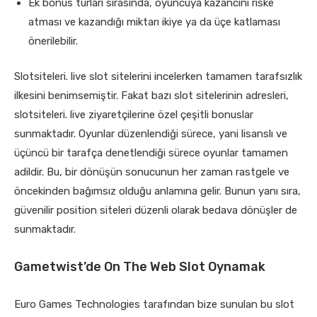
Ek bonus turları sırasında, oyuncuya kazancını riske
atması ve kazandığı miktarı ikiye ya da üçe katlaması
önerilebilir.
Slotsiteleri. live slot sitelerini incelerken tamamen tarafsızlık
ilkesini benimsemiştir. Fakat bazı slot sitelerinin adresleri,
slotsiteleri. live ziyaretçilerine özel çeşitli bonuslar
sunmaktadır. Oyunlar düzenlendiği sürece, yani lisanslı ve
üçüncü bir tarafça denetlendiği sürece oyunlar tamamen
adildir. Bu, bir dönüşün sonucunun her zaman rastgele ve
öncekinden bağımsız olduğu anlamına gelir. Bunun yanı sıra,
güvenilir position siteleri düzenli olarak bedava dönüşler de
sunmaktadır.
Gametwist’de On The Web Slot Oynamak
Euro Games Technologies tarafından bize sunulan bu slot