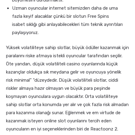
büyümesini durdurmaktır.
Uzman oyuncular internet sitemizden daha de uma
fazla keyif alacaklar çünkü bir slotun Free Spins
isabet sıklığı gibi anlayabilecekleri tüm teknik ayrıntıları
paylaşıyoruz.
Yüksek volatiliteye sahip slotlar, büyük ödüller kazanmak için
paralarını riske atmaya istekli oyuncular tarafından seçilir.
Öte yandan, düşük volatiliteli casino oyunlarında küçük
kazançlar oldukça sık meydana gelir ve oyuncuya yönelik
risk minimal” “düzeydedir. Düşük volatiliteli slotlar, ciddi
riskler almaya hazır olmayan ve büyük para peşinde
koşmayan oyunculara uygun olacaktır. Orta volatiliteye
sahip slotlar orta konumda yer alır ve çok fazla risk almadan
para kazanma olanağı sunar. Eğlenmek ve em virtude de
kazanmak isteyen online slot oyunlarını tercih eden
oyuncuların en iyi seçeneklerinden biri de Reactoonz 2.