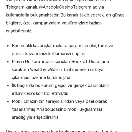
Telegram kanalı, @AnadoluCasinoTelegram adıyla
kullanıcılarla buluşmaktadır. Bu kanalı takip ederek, en güncel
bilgilere, özel kampanyalara ve sürprizlere hızlıca
erişebilirsiniz.
Basamaklı kazançlar makara çarpanları oluşturur ve
bunlar kazancınızı katlamanızı sağlar.
Play’n Go tarafından sunulan Book of Dead, ana
karakteri Wealthy Wilde’ın tarihi eserleri ortaya
çıkarması üzerine kurulmuştur.
İlk başlarda bu kurum geçici ve gerçek casinoların
etkinliklerini kontrol etmiştir.
Mobil cihazınızın tarayıcısından veya özel olarak
tasarlanmış Anadolucasino mobil uygulaması
aracılığıyla erişebilirsiniz.
Oyun süreci, çarkların döndürülmesinden oluşur, bundan