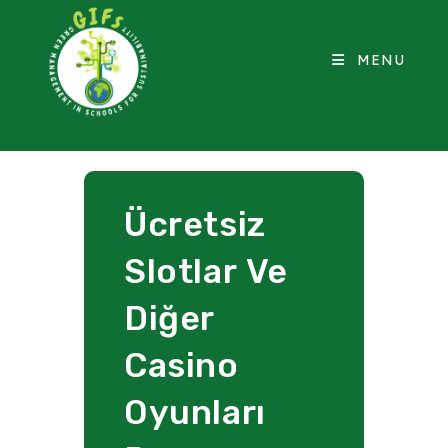
MENU
Ücretsiz
Slotlar Ve
Diğer
Casino
Oyunları