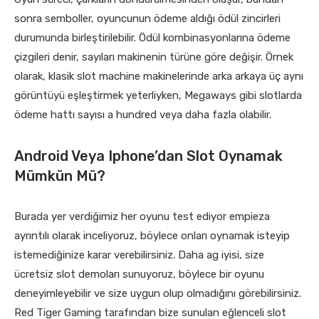
sonra semboller, oyuncunun ödeme aldığı ödül zincirleri
durumunda birleştirilebilir. Ödül kombinasyonlarına ödeme
çizgileri denir, sayıları makinenin türüne göre değişir. Örnek
olarak, klasik slot machine makinelerinde arka arkaya üç aynı
görüntüyü eşleştirmek yeterliyken, Megaways gibi slotlarda
ödeme hattı sayısı a hundred veya daha fazla olabilir.
Android Veya Iphone’dan Slot Oynamak
Mümkün Mü?
Burada yer verdiğimiz her oyunu test ediyor empieza
ayrıntılı olarak inceliyoruz, böylece onları oynamak isteyip
istemediğinize karar verebilirsiniz. Daha ag iyisi, size
ücretsiz slot demoları sunuyoruz, böylece bir oyunu
deneyimleyebilir ve size uygun olup olmadığını görebilirsiniz.
Red Tiger Gaming tarafından bize sunulan eğlenceli slot