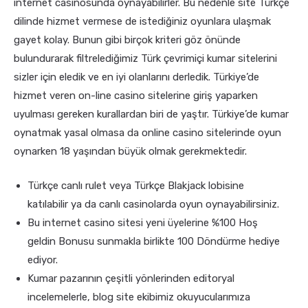
internet casinosunda oynayabilirler. Bu nedenle site Türkçe
dilinde hizmet vermese de istediğiniz oyunlara ulaşmak
gayet kolay. Bunun gibi birçok kriteri göz önünde
bulundurarak filtrelediğimiz Türk çevrimiçi kumar sitelerini
sizler için eledik ve en iyi olanlarını derledik. Türkiye’de
hizmet veren on-line casino sitelerine giriş yaparken
uyulması gereken kurallardan biri de yaştır. Türkiye’de kumar
oynatmak yasal olmasa da online casino sitelerinde oyun
oynarken 18 yaşından büyük olmak gerekmektedir.
Türkçe canlı rulet veya Türkçe Blakjack lobisine
katılabilir ya da canlı casinolarda oyun oynayabilirsiniz.
Bu internet casino sitesi yeni üyelerine %100 Hoş
geldin Bonusu sunmakla birlikte 100 Döndürme hediye
ediyor.
Kumar pazarının çeşitli yönlerinden editoryal
incelemelerle, blog site ekibimiz okuyucularımıza