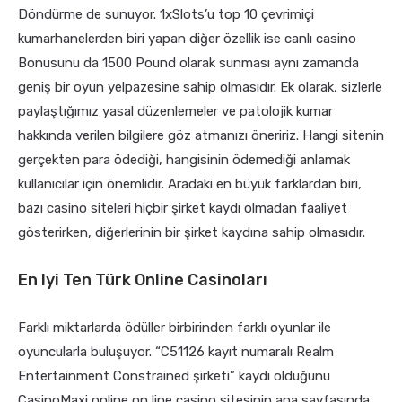
Döndürme de sunuyor. 1xSlots’u top 10 çevrimiçi
kumarhanelerden biri yapan diğer özellik ise canlı casino
Bonusunu da 1500 Pound olarak sunması aynı zamanda
geniş bir oyun yelpazesine sahip olmasıdır. Ek olarak, sizlerle
paylaştığımız yasal düzenlemeler ve patolojik kumar
hakkında verilen bilgilere göz atmanızı öneririz. Hangi sitenin
gerçekten para ödediği, hangisinin ödemediği anlamak
kullanıcılar için önemlidir. Aradaki en büyük farklardan biri,
bazı casino siteleri hiçbir şirket kaydı olmadan faaliyet
gösterirken, diğerlerinin bir şirket kaydına sahip olmasıdır.
En Iyi Ten Türk Online Casinoları
Farklı miktarlarda ödüller birbirinden farklı oyunlar ile
oyuncularla buluşuyor. “C51126 kayıt numaralı Realm
Entertainment Constrained şirketi” kaydı olduğunu
CasinoMaxi online on line casino sitesinin ana sayfasında