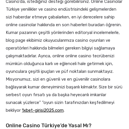
Casino’da, istediğiniz desteği görebilirsiniz. Online Casinolar
Türkiye yenilikler ve casino endüstrisindeki gelişmelerden
sizi haberdar etmeye çabalarken, en iyi derecelere sahip
online casinolar hakkında en son haberleri buradan öğrenin.
Kumar pazarının çeşitli yönlerinden editoryal incelemelerle,
blog page ekibimiz okuyucularımıza casino oyunları ve
operatörleri hakkında bilmeleri gereken bilgiyi sağlamaya
çalışmaktadırlar. Ayrıca, online online casino tecrübenizi
mümkün olduğunca karlı ve eğlenceli hale getirmek için,
oyunculara çeşitli ipuçları ve püf noktaları sunmaktayız.
Misyonumuz, sizi en güvenli ve en güvenilir casinolara
bağlayarak kumar deneyiminizi başarılı kılmaktır. Size bir sürü
serbest oyun fırsatı ya da başka heyecanlı imkanlar
sunacak yüzlerce” “oyun sizin tarafınızdan keşfedilmeyi
bekliyor
1xbet-girisi2025.com
.
Online Casino Türkiye’de Yasal Mı?