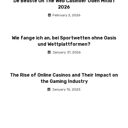
De Bedste On The Web Casinoer Uden Mitid I
2026
February 2, 2026
Wie fange ich an, bei Sportwetten ohne Oasis
und Wettplattformen?
January 31, 2026
The Rise of Online Casinos and Their Impact on
the Gaming Industry
January 15, 2025