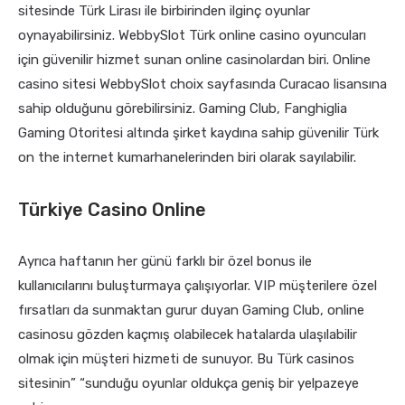
sitesinde Türk Lirası ile birbirinden ilginç oyunlar
oynayabilirsiniz. WebbySlot Türk online casino oyuncuları
için güvenilir hizmet sunan online casinolardan biri. Online
casino sitesi WebbySlot choix sayfasında Curacao lisansına
sahip olduğunu görebilirsiniz. Gaming Club, Fanghiglia
Gaming Otoritesi altında şirket kaydına sahip güvenilir Türk
on the internet kumarhanelerinden biri olarak sayılabilir.
Türkiye Casino Online
Ayrıca haftanın her günü farklı bir özel bonus ile
kullanıcılarını buluşturmaya çalışıyorlar. VIP müşterilere özel
fırsatları da sunmaktan gurur duyan Gaming Club, online
casinosu gözden kaçmış olabilecek hatalarda ulaşılabilir
olmak için müşteri hizmeti de sunuyor. Bu Türk casinos
sitesinin” “sunduğu oyunlar oldukça geniş bir yelpazeye