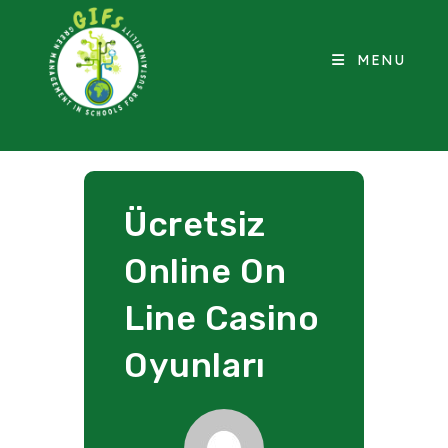
MENU
Ücretsiz
Online On
Line Casino
Oyunları