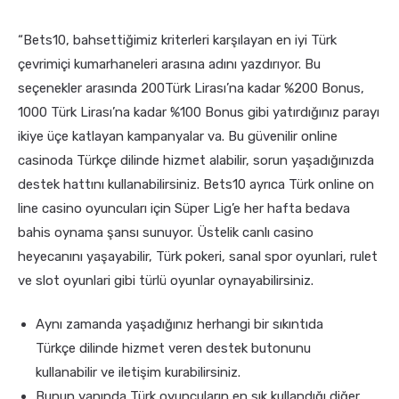
“Bets10, bahsettiğimiz kriterleri karşılayan en iyi Türk
çevrimiçi kumarhaneleri arasına adını yazdırıyor. Bu
seçenekler arasında 200Türk Lirası’na kadar %200 Bonus,
1000 Türk Lirası’na kadar %100 Bonus gibi yatırdığınız parayı
ikiye üçe katlayan kampanyalar va. Bu güvenilir online
casinoda Türkçe dilinde hizmet alabilir, sorun yaşadığınızda
destek hattını kullanabilirsiniz. Bets10 ayrıca Türk online on
line casino oyuncuları için Süper Lig’e her hafta bedava
bahis oynama şansı sunuyor. Üstelik canlı casino
heyecanını yaşayabilir, Türk pokeri, sanal spor oyunlari, rulet
ve slot oyunlari gibi türlü oyunlar oynayabilirsiniz.
Aynı zamanda yaşadığınız herhangi bir sıkıntıda
Türkçe dilinde hizmet veren destek butonunu
kullanabilir ve iletişim kurabilirsiniz.
Bunun yanında Türk oyuncuların en sık kullandığı diğer