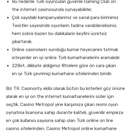
Bu nedenle Türk oyuncuları güvenle Gaming Club on
the internet casinosunda oynayabilirler.
Çok sayıdaki kampanyalarımız ve sanal para birimimiz
Twistler sayesinde oyunların tadına varabileceksiniz,
hem sobre bazen bu dakikaların keyfini ücretsiz
çıkartarak.
Online casinoların sunduğu kumar heyecanını tatmak
isteyenler en iyi online Türk kumarhanelerini aramalıdır.
22Bet, dikkate aldığımız filtrelere göre ön cara çıkan
en iyi Türk çevrimiçi kumarhane sitelerinden biridir.
Biz TR. Casinority ekibi olarak bütün bu kriterleri göz önüne
alarak en iyi on the internet kumarhanelerini sizler için
seçtik. Casino Metropol yine karşımıza çıkan resmi oyun
oynatma lisansına sahip durante kaliteli, güvenilir empieza
en çok kullanıcı sayısına sahip olan Türk online on line
casino sitelerinden. Casino Metropol online kumarhane