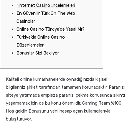
“Internet Casino İncelemeleri
En Güvenilir Türk On The Web
Casinolar
Online Casino Türkiye’de Yasal Mı?
Türkiye’de Online Casino
Düzenlemeleri
Bonuslar Sizi Bekliyor
Kaliteli online kumarhanelerde oynadığınızda kişisel
bilgileriniz şirket tarafından tamamen korunacaktır. Paranızı
siteye yatırmada empieza paranızı çekme konusunda sıkıntı
yaşamamak için de bu konu önemlidir. Gaming Team %100
Hoş geldin Bonusunu yeni hesap açan kullanıcılarıyla
buluşturuyor.