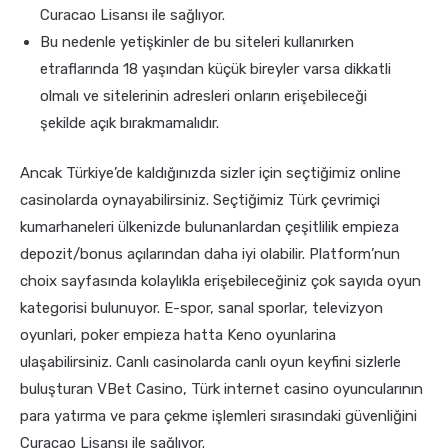
Curacao Lisansı ile sağlıyor.
Bu nedenle yetişkinler de bu siteleri kullanırken
etraflarında 18 yaşından küçük bireyler varsa dikkatli
olmalı ve sitelerinin adresleri onların erişebileceği
şekilde açık bırakmamalıdır.
Ancak Türkiye’de kaldığınızda sizler için seçtiğimiz online
casinolarda oynayabilirsiniz. Seçtiğimiz Türk çevrimiçi
kumarhaneleri ülkenizde bulunanlardan çeşitlilik empieza
depozit/bonus açılarından daha iyi olabilir. Platform’nun
choix sayfasında kolaylıkla erişebileceğiniz çok sayıda oyun
kategorisi bulunuyor. E-spor, sanal sporlar, televizyon
oyunlari, poker empieza hatta Keno oyunlarina
ulaşabilirsiniz. Canlı casinolarda canlı oyun keyfini sizlerle
buluşturan VBet Casino, Türk internet casino oyuncularının
para yatırma ve para çekme işlemleri sırasındaki güvenliğini
Curacao Lisansı ile sağlıyor.