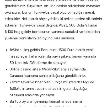
görebilirsiniz. Kuşkusuz, on-line casino sitelerinde oynayan
oyuncular, bunun Türkiye’de yasal olup olmadığını merak
edebilirler. Net olarak söyleyebiliriz ki online casino sitelerinin
adresleri Türkiye’de yasal değildir. VBet, 500 Dolar’a kadar
%100 hoş geldin bonusunun yanında sadakat ve tekrardan
yükleme bonuslarini ag oyunculara sunuyor.
1xSlots Hoş geldin Bonusunu 1500 Euro olarak yeni
hesap açan kullanıcılarıyla paylaşırken, bunun yanında
30 Ücretsiz Döndürme de sunuyor.
Online casino sitesi WebbySlot ana sayfasında
Curacao lisansına sahip olduğunu görebilirsiniz.
Yardımsever ve kibar olan Türkçe müşteri desteği de
1xSlots internet casino sitesinin gurur duyduğu
özellikleri arasında yer alıyor.
Bu top oy alan çevrimiçi kumarhanede zaman