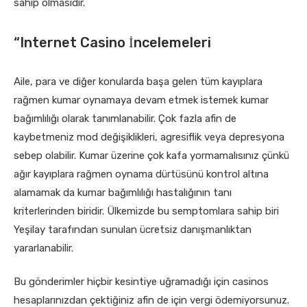
sahip olmasıdır.
“Internet Casino İncelemeleri
Aile, para ve diğer konularda başa gelen tüm kayıplara
rağmen kumar oynamaya devam etmek istemek kumar
bağımlılığı olarak tanımlanabilir. Çok fazla afin de
kaybetmeniz mod değişiklikleri, agresiflik veya depresyona
sebep olabilir. Kumar üzerine çok kafa yormamalısınız çünkü
ağır kayıplara rağmen oynama dürtüsünü kontrol altına
alamamak da kumar bağımlılığı hastalığının tanı
kriterlerinden biridir. Ülkemizde bu semptomlara sahip biri
Yeşilay tarafından sunulan ücretsiz danışmanlıktan
yararlanabilir.
Bu gönderimler hiçbir kesintiye uğramadığı için casinos
hesaplarınızdan çektiğiniz afin de için vergi ödemiyorsunuz.