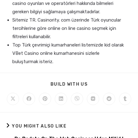
casino oyunları ve operatörleri hakkında bilmeleri
gereken bilgiyi sağlamaya çalışmaktadırlar.
Sitemiz TR. Casinority. com üzerinde Türk oyuncular
tercihlerine göre online on line casino seçmek için
filtreleri kullanabilir.
Top Türk çevrimiçi kumarhaneleri listemizde kid olarak
VBet Casino online kumarhanesini sizlerle
buluşturmak isteriz.
BUILD WITH US
YOU MIGHT ALSO LIKE