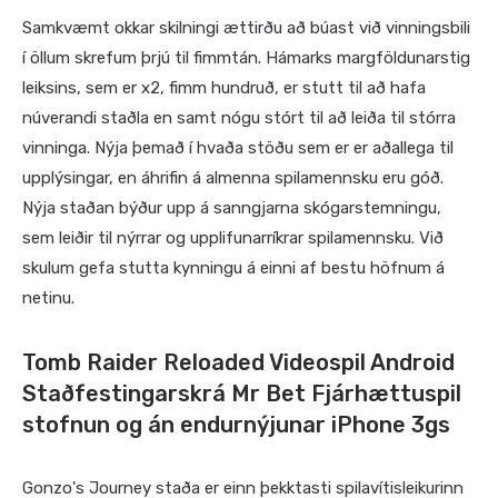
Samkvæmt okkar skilningi ættirðu að búast við vinningsbili
í öllum skrefum þrjú til fimmtán. Hámarks margföldunarstig
leiksins, sem er x2, fimm hundruð, er stutt til að hafa
núverandi staðla en samt nógu stórt til að leiða til stórra
vinninga. Nýja þemað í hvaða stöðu sem er er aðallega til
upplýsingar, en áhrifin á almenna spilamennsku eru góð.
Nýja staðan býður upp á sanngjarna skógarstemningu,
sem leiðir til nýrrar og upplifunarríkrar spilamennsku.
Við
skulum gefa stutta kynningu á einni af bestu höfnum á
netinu.
Tomb Raider Reloaded Videospil Android
Staðfestingarskrá Mr Bet Fjárhættuspil
stofnun og án endurnýjunar iPhone 3gs
Gonzo's Journey staða er einn þekktasti spilavítisleikurinn