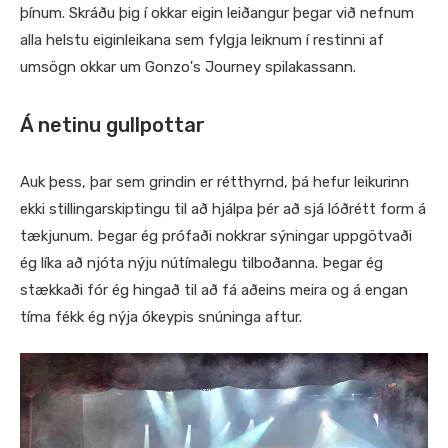
þínum. Skráðu þig í okkar eigin leiðangur þegar við nefnum
alla helstu eiginleikana sem fylgja leiknum í restinni af
umsögn okkar um Gonzo's Journey spilakassann.
Á netinu gullpottar
Auk þess, þar sem grindin er rétthyrnd, þá hefur leikurinn
ekki stillingarskiptingu til að hjálpa þér að sjá lóðrétt form á
tækjunum. Þegar ég prófaði nokkrar sýningar uppgötvaði
ég líka að njóta nýju nútímalegu tilboðanna. Þegar ég
stækkaði fór ég hingað til að fá aðeins meira og á engan
tíma fékk ég nýja ókeypis snúninga aftur.