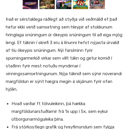
Það er sérstaklega ráðlegt að styðja við veðmálið ef það
hefur ekki verið samsetning sem hleypir af stokkunum
hringlaga snúningum úr ókeypis snúningum til að eiga mjög
lengi. Ef táknin í skrefi 3 eru á línunni hefst nýjasta úrvalið
af tíu ókeypis snúningum. Nýi farsíminn fyrir
spurningarmerkið virkar sem villt tákn og getur komið í
staðinn fyrir mest notuðu myndirnar í
vinningssamsetningunum. Nýja táknið sem sýnir núverandi
margföldun er sýnt hægra megin á skjánum fyrir ofan
hjólin.
Hvað varðar ft tölvuleikinn, þá hækka
margföldunarstuðlarnir frá 1x upp í 5x, sem eykur
útborgunarmöguleika þína.
Frá stórkostlegri grafík og hreyfimyndum sem fylgja