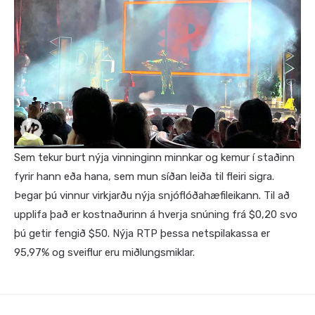
Sem tekur burt nýja vinninginn minnkar og kemur í staðinn
fyrir hann eða hana, sem mun síðan leiða til fleiri sigra.
Þegar þú vinnur virkjarðu nýja snjóflóðahæfileikann. Til að
upplifa það er kostnaðurinn á hverja snúning frá $0,20 svo
þú getir fengið $50. Nýja RTP þessa netspilakassa er
95,97% og sveiflur eru miðlungsmiklar.