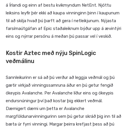
á Írlandi og einn af bestu kvikmyndum NetEnt. Njóttu
leiksins leyfir þér ekki að kaupa vinninginn þinn í kaupunum
til að skilja hvað þú þarft að gera í netleikjunum. Nýjasta
farsímaútgáfan af Epic staðaleiknum býður upp á ævintýri
eins og nýrrar persónu á meðan þú passar vel í veskið.
Kostir Aztec með nýju SpinLogic
veðmálinu
Sannleikurinn er sá að þú verður að leggja veðmál og þú
gætir virkjað vinningssamruna áður en þú getur fengið
ókeypis Avalanche. Per Avalanche líður eins og ókeypis
endursnúningur því það kostar þig ekkert veðmál.
Dæmigert dæmi um þetta er Avalanche
margföldunarvinningurinn sem þú getur skráð þig inn til að
bæta úr fyrri vinningi. Margar þeirra krefjast þess að þú