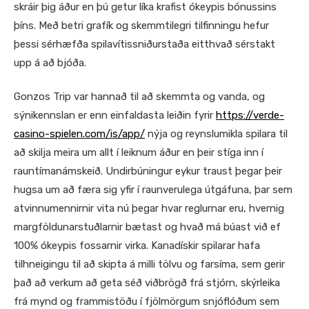
skráir þig áður en þú getur líka krafist ókeypis bónussins
þíns. Með betri grafík og skemmtilegri tilfinningu hefur
þessi sérhæfða spilavítissniðurstaða eitthvað sérstakt
upp á að bjóða.
Gonzos Trip var hannað til að skemmta og vanda, og
sýnikennslan er enn einfaldasta leiðin fyrir
https://verde-
casino-spielen.com/is/app/
nýja og reynslumikla spilara til
að skilja meira um allt í leiknum áður en þeir stíga inn í
rauntímanámskeið. Undirbúningur eykur traust þegar þeir
hugsa um að færa sig yfir í raunverulega útgáfuna, þar sem
atvinnumennirnir vita nú þegar hvar reglurnar eru, hvernig
margföldunarstuðlarnir bætast og hvað má búast við ef
100% ókeypis fossarnir virka. Kanadískir spilarar hafa
tilhneigingu til að skipta á milli tölvu og farsíma, sem gerir
það að verkum að geta séð viðbrögð frá stjórn, skýrleika
frá mynd og frammistöðu í fjölmörgum snjóflóðum sem