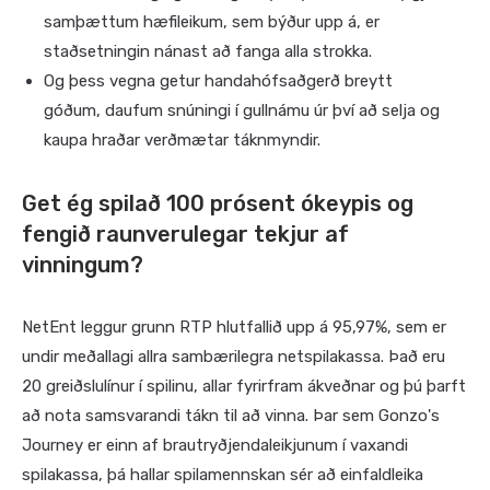
samþættum hæfileikum, sem býður upp á, er
staðsetningin nánast að fanga alla strokka.
Og þess vegna getur handahófsaðgerð breytt
góðum, daufum snúningi í gullnámu úr því að selja og
kaupa hraðar verðmætar táknmyndir.
Get ég spilað 100 prósent ókeypis og
fengið raunverulegar tekjur af
vinningum?
NetEnt leggur grunn RTP hlutfallið upp á 95,97%, sem er
undir meðallagi allra sambærilegra netspilakassa. Það eru
20 greiðslulínur í spilinu, allar fyrirfram ákveðnar og þú þarft
að nota samsvarandi tákn til að vinna. Þar sem Gonzo's
Journey er einn af brautryðjendaleikjunum í vaxandi
spilakassa, þá hallar spilamennskan sér að einfaldleika