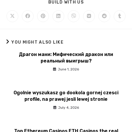
BUILD WITH US
YOU MIGHT ALSO LIKE
Драгон мани: Мифический дракон или
реальный выигрыш?
June 1, 2026
Ogolnie wyszukasz go dookola gornej czesci
profile, na prawej jesli lewej stronie
July 4, 2026
Top Ethereum Casinos ETH Casinos the real