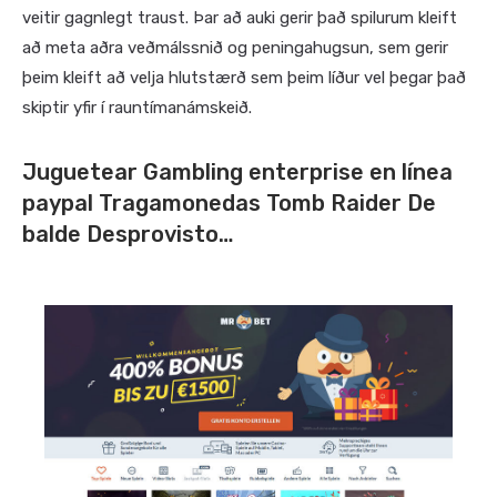
veitir gagnlegt traust. Þar að auki gerir það spilurum kleift
að meta aðra veðmálssnið og peningahugsun, sem gerir
þeim kleift að velja hlutstærð sem þeim líður vel þegar það
skiptir yfir í rauntímanámskeið.
Juguetear Gambling enterprise en línea
paypal Tragamonedas Tomb Raider De
balde Desprovisto…