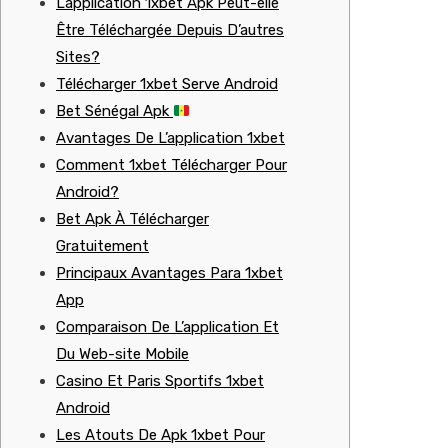
L’application 1xbet Apk Peut-elle
Être Téléchargée Depuis D’autres
Sites?
Télécharger 1xbet Serve Android
Bet Sénégal Apk
Avantages De L’application 1xbet
Сomment 1xbet Télécharger Pour
Android?
Bet Apk À Télécharger
Gratuitement
Principaux Avantages Para 1xbet
App
Comparaison De L’application Et
Du Web-site Mobile
Casino Et Paris Sportifs 1xbet
Android
Les Atouts De Apk 1xbet Pour