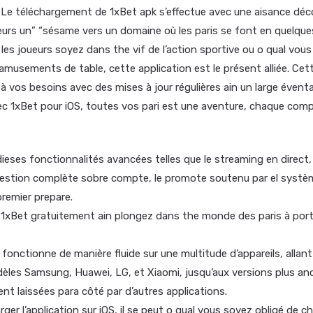
. Le téléchargement de 1xBet apk s’effectue avec une aisance dé
eurs un” “sésame vers un domaine où les paris se font en quelqu
 les joueurs soyez dans the vif de l’action sportive ou o qual vous
amusements de table, cette application est le présent alliée. Ce
à vos besoins avec des mises à jour régulières ain un large évent
vec 1xBet pour iOS, toutes vos pari est une aventure, chaque co
 dieses fonctionnalités avancées telles que le streaming en direct, 
 gestion complète sobre compte, le promote soutenu par el systè
premier prepare.
 1xBet gratuitement ain plongez dans the monde des paris à por
n fonctionne de manière fluide sur une multitude d’appareils, allan
èles Samsung, Huawei, LG, et Xiaomi, jusqu’aux versions plus an
nt laissées para côté par d’autres applications.
ger l’application sur iOS, il se peut o qual vous soyez obligé de c