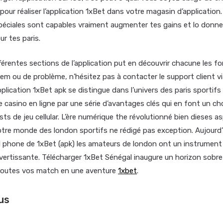
pour réaliser l’application 1xBet dans votre magasin d’application.
péciales sont capables vraiment augmenter tes gains et lo donne
r tes paris.
fférentes sections de l’application put en découvrir chacune les fo
em ou de problème, n’hésitez pas à contacter le support client v
pplication 1xBet apk se distingue dans l’univers des paris sportifs
asino en ligne par une série d’avantages clés qui en font un choi
sts de jeu cellular. L’ère numérique the révolutionné bien dieses 
otre monde des london sportifs ne rédigé pas exception. Aujourd’
ell phone de 1xBet (apk) les amateurs de london ont un instrument 
vertissante. Télécharger 1xBet Sénégal inaugure un horizon sobre 
toutes vos match en une aventure
1xbet
.
us