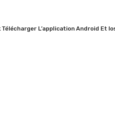
 Télécharger L’application Android Et I