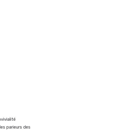
vivialité
es parieurs des