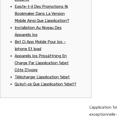
Existe-t-il Des Promotions Ni
Bookmaker Dans La Version
Mobile Ainsi Que L’application?
Installation Au Niveau Des
Appareils Ios
Bet Ci App Mobile Pour Ios –
Iphone Et Ipad
Appareils Ios Prissättning En
Charge Par L’application 1xbet
Côte D’ivoire
Télécharger L’application 1xbet
Qu’est-ce Que L’application 1xbet?
L’application 1x
exceptionnelle