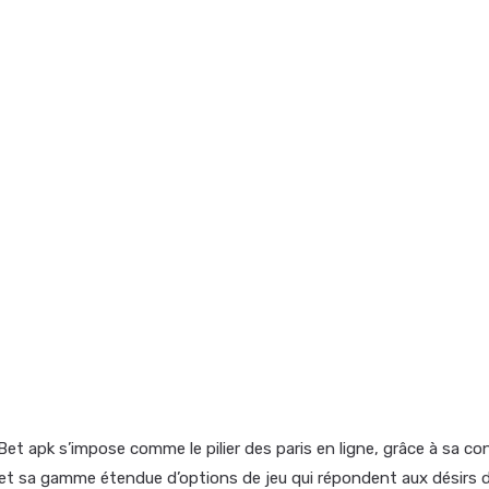
Bet apk s’impose comme le pilier des paris en ligne, grâce à sa con
 et sa gamme étendue d’options de jeu qui répondent aux désirs d