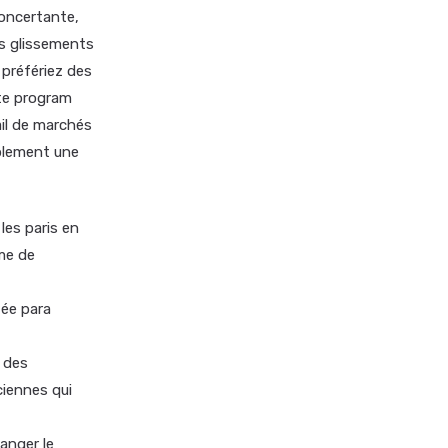
concertante,
es glissements
 préfériez des
tte program
ail de marchés
mplement une
les paris en
me de
tée para
t des
ciennes qui
hanger le