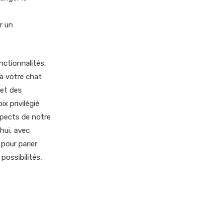
r un
nctionnalités.
ia votre chat
 et des
x privilégié
aspects de notre
hui, avec
pour parier
possibilités,