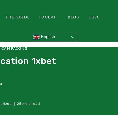
THE GUIDE
TOOLKIT
BLOG
EGSC
English
L CAMPAIGNS
ication 1xbet
ea
orized
25 mins read