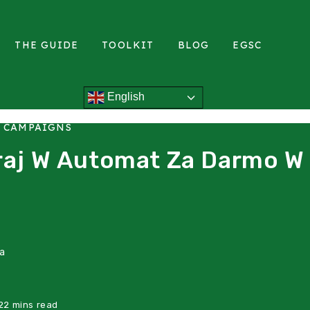
THE GUIDE
TOOLKIT
BLOG
EGSC
English
L CAMPAIGNS
raj W Automat Za Darmo W
ea
22 mins read