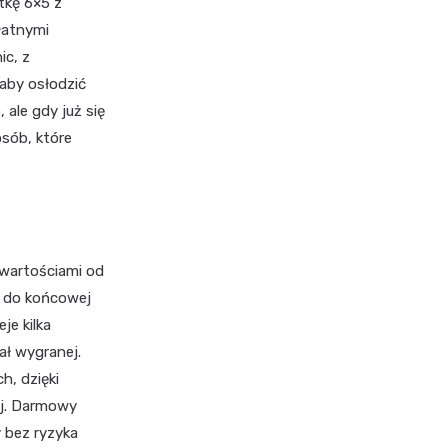
tkę 6×5 z
łatnymi
c, z
aby osłodzić
ale gdy już się
osób, które
 wartościami od
a do końcowej
je kilka
ał wygranej.
h, dzięki
ej. Darmowy
 bez ryzyka