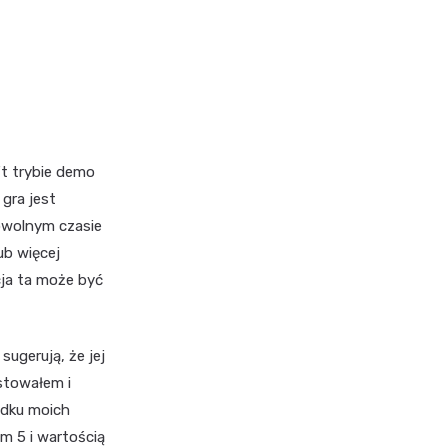
“t trybie demo
gra jest
owolnym czasie
ub więcej
ja ta może być
sugerują, że jej
stowałem i
adku moich
m 5 i wartością