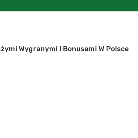
Dużymi Wygranymi I Bonusami W Polsce