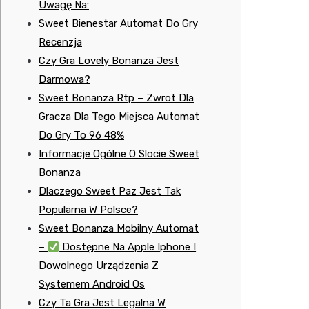
Uwagę Na:
Sweet Bienestar Automat Do Gry
Recenzja
Czy Gra Lovely Bonanza Jest
Darmowa?
Sweet Bonanza Rtp – Zwrot Dla
Gracza Dla Tego Miejsca Automat
Do Gry To 96 48%
Informacje Ogólne O Slocie Sweet
Bonanza
Dlaczego Sweet Paz Jest Tak
Popularna W Polsce?
Sweet Bonanza Mobilny Automat
–
Dostępne Na Apple Iphone I
Dowolnego Urządzenia Z
Systemem Android Os
Czy Ta Gra Jest Legalna W