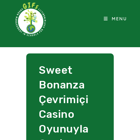
MENU
Sweet
Bonanza
Çevrimiçi
Casino
Oyunuyla