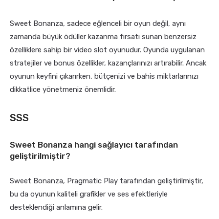
Sweet Bonanza, sadece eğlenceli bir oyun değil, aynı
zamanda büyük ödüller kazanma fırsatı sunan benzersiz
özelliklere sahip bir video slot oyunudur. Oyunda uygulanan
stratejiler ve bonus özellikler, kazançlarınızı artırabilir. Ancak
oyunun keyfini çıkarırken, bütçenizi ve bahis miktarlarınızı
dikkatlice yönetmeniz önemlidir.
SSS
Sweet Bonanza hangi sağlayıcı tarafından
geliştirilmiştir?
Sweet Bonanza, Pragmatic Play tarafından geliştirilmiştir,
bu da oyunun kaliteli grafikler ve ses efektleriyle
desteklendiği anlamına gelir.