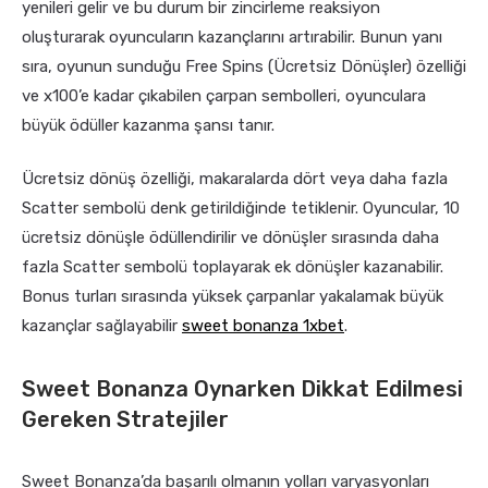
yenileri gelir ve bu durum bir zincirleme reaksiyon
oluşturarak oyuncuların kazançlarını artırabilir. Bunun yanı
sıra, oyunun sunduğu Free Spins (Ücretsiz Dönüşler) özelliği
ve x100’e kadar çıkabilen çarpan sembolleri, oyunculara
büyük ödüller kazanma şansı tanır.
Ücretsiz dönüş özelliği, makaralarda dört veya daha fazla
Scatter sembolü denk getirildiğinde tetiklenir. Oyuncular, 10
ücretsiz dönüşle ödüllendirilir ve dönüşler sırasında daha
fazla Scatter sembolü toplayarak ek dönüşler kazanabilir.
Bonus turları sırasında yüksek çarpanlar yakalamak büyük
kazançlar sağlayabilir
sweet bonanza 1xbet
.
Sweet Bonanza Oynarken Dikkat Edilmesi
Gereken Stratejiler
Sweet Bonanza’da başarılı olmanın yolları varyasyonları