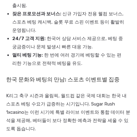
출시됨.
잦은 프로모션과 보너스:
신규 가입자 전용 웰컴 보너스,
스포츠 베팅 캐시백, 슬롯 무료 스핀 이벤트 등이 활발히
운영됩니다.
24/7 고객 지원:
한국어 상담 서비스 제공으로, 베팅 중
궁금증이나 문제 발생시 빠른 대응 가능.
멀티 베팅 기능:
한 번에 여러 경기에 베팅할 수 있는 편
리한 기능으로 전략적 베팅을 유도.
한국 문화와 베팅의 만남: 스포츠 이벤트별 집중
K리그 축구 시즌과 올림픽, 월드컵 같은 국제 대회는 한국 내
스포츠 베팅 수요가 급증하는 시기입니다. Sugar Rush
1xcasino는 이런 시기에 특별 라이브 이벤트와 통합 데이터 분
석을 제공해, 베터들이 보다 정확한 예측과 전략을 세울 수 있
도록 돕습니다.