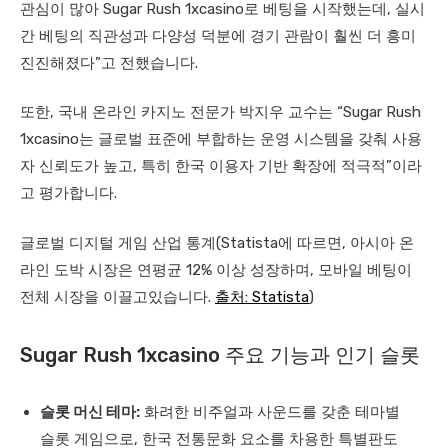
관심이 많아 Sugar Rush 1xcasino로 베팅을 시작했는데, 실시
간 베팅의 직관성과 다양성 덕분에 경기 관람이 훨씬 더 흥미
진진해졌다”고 전했습니다.
또한, 국내 온라인 카지노 전문가 박지우 교수는 “Sugar Rush
1xcasino는 글로벌 표준에 부합하는 운영 시스템을 갖춰 사용
자 신뢰도가 높고, 특히 한국 이용자 기반 확장에 적극적”이라
고 평가합니다.
글로벌 디지털 게임 산업 통계(Statista에 따르면, 아시아 온
라인 도박 시장은 연평균 12% 이상 성장하며, 모바일 베팅이
전체 시장을 이끌고있습니다.
출처: Statista
)
Sugar Rush 1xcasino 주요 기능과 인기 슬롯
슬롯 머신 테마:
화려한 비주얼과 사운드를 갖춘 테마별
슬롯 게임으로, 한국 전통문화 요소를 차용한 특별판도