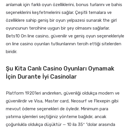
anlamak için farklı oyun özelliklerini, bonus turlarını ve bahis
seçeneklerini keşfetmelerini sağlar. Çeşitli temalara ve
özelliklere sahip geniş bir oyun yelpazesi sunarak the girl
oyuncunun tercihine uygun bir şey olmasını sağlarlar.
Bets10 On line casino, güvenilir ve geniş oyun seçenekleriyle
on line casino oyunları tutkunlarının tercih ettiği sitelerden
biridir.
Şu Kita Canlı Casino Oyunları Oynamak
İçin Durante İyi Casinolar
Platform 1920’leri andırırken, güvenliği oldukça modern ve
güvenilirdir ve Visa, Master card, Neosurf ve Flexepin gibi
mevcut ödeme seçenekleri de öyledir. Minimum para
yatırma işlemleri seçtiğiniz yönteme bağlıdır, ancak
çoğunlukla oldukça düşüktür — 10 ila 35″ “dolar arasında