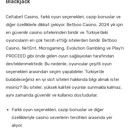
Blackjack
Celtabet Casino, farklı oyun seçenekleri, cazip bonuslar ve
diğer özelliklerle dikkat çekiyor. Betboo Casino, 2024 yılı için
en güvenilir casino sitelerinden biridir ve Türkiye’deki
oyuncuların en çok tercih ettiği sitelerden biridir. Betboo
Casino, NetEnt, Microgaming, Evolution Gambling ve Play’n
PROCEED gibi önde gelen oyun sağlayıcıları tarafından
desteklenmektedir. Bu nedenle, oyuncular çeşitli oyun
seçenekleri arasından seçim yapabilirler. Türkiye’de
bulabileceğiniz en iyi slot siteleri hakkında bilgi almak ister
misiniz? Bu siteler, yüksek kaliteli oyunlar sunmakla kalmaz,
aynı zamanda güvenilir ve kullanıcı dostudurlar.
Farklı oyun seçenekleri, cazip bonuslar ve diğer
özellikleriyle casino severlerin tercihleri arasında yer
alıyor.