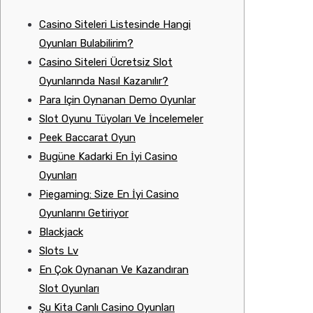
Casino Siteleri Listesinde Hangi
Oyunları Bulabilirim?
Casino Siteleri Ücretsiz Slot
Oyunlarında Nasıl Kazanılır?
Para Için Oynanan Demo Oyunlar
Slot Oyunu Tüyoları Ve İncelemeler
Peek Baccarat Oyun
Bugüne Kadarki En İyi Casino
Oyunları
Piegaming: Size En İyi Casino
Oyunlarını Getiriyor
Blackjack
Slots Lv
En Çok Oynanan Ve Kazandıran
Slot Oyunları
Şu Kita Canlı Casino Oyunları