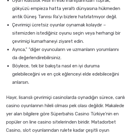
Oyun Klassisk Mısır’ın eski inanışlarından toprak,
gökyüzü empieza hatta yeraltı dünyasına hükmeden
antik Güneş Tanrısı Ra’yı bizlere hatırlatmıyor değil.
Çevrimiçi ücretsiz oyunlar oynamak kolaydır –
sitemizden istediğiniz oyunu seçin veya herhangi bir
çevrimiçi kumarhaneyi ziyaret edin.
Ayrıca,” “diğer oyuncuların ve uzmanların yorumlarını
da değerlendirebilirsiniz.
Böylece, tek bir bakışta nasıl en iyi duruma
gelebileceğini ve en çok eğlenceyi elde edebileceğini
anlarsın.
Hayır, lisanslı çevrimiçi casinolarda oynadığın sürece, canlı
casino oyunlarının hileli olması pek olası değildir. Makalede
yer alan bilgilere göre Süperbahis Casino Türkiye’nin en
popüler on line casino sitelerinden biridir. Matadorbet
Casino, slot oyunlarından rulete kadar çeşitli oyun