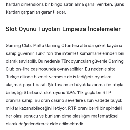
Kartları dimensions bir bingo satırı alma şansı verirken, Şans
Kartları çarpanları garanti eder.
Slot Oyunu Tüyoları Empieza İncelemeler
Gaming Club, Malta Gaming Otoritesi altında şirket kaydına
sahip güvenilir Türk” “on the internet kumarhanelerinden biri
olarak sayılabilir. Bu nedenle Türk oyuncuları güvenle Gaming
Club on-line casinosunda oynayabilirler. Bu nedenle site
Türkçe dilinde hizmet vermese de istediğiniz oyunlara
ulaşmak gayet basit. Şık tasarımın büyük kazanma fırsatıyla
birleştiği Starburst slot oyunu %96, 1’lik güçlü bir RTP
oranına sahip. Bu oran casino severlere uzun vadede büyük
miktar kazanabileceğini iletiyor. RTP oranı belirli bir spindeki
her olası sonucu ve bunların olma olasılığını matematiksel
olarak değerlendirerek elde edilmektedir.