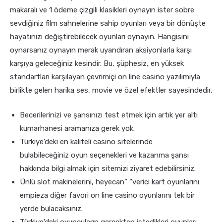
makaralı ve 1 ödeme çizgili klasikleri oynayın ister sobre
sevdiğiniz film sahnelerine sahip oyunları veya bir dönüşte
hayatınızı değiştirebilecek oyunları oynayın. Hangisini
oynarsanız oynayın merak uyandıran aksiyonlarla karşı
karşıya geleceğiniz kesindir. Bu, şüphesiz, en yüksek
standartları karşılayan çevrimiçi on line casino yazılımıyla
birlikte gelen harika ses, movie ve özel efektler sayesindedir.
Becerilerinizi ve şansınızı test etmek için artık yer altı
kumarhanesi aramanıza gerek yok.
Türkiye’deki en kaliteli casino sitelerinde
bulabileceğiniz oyun seçenekleri ve kazanma şansı
hakkında bilgi almak için sitemizi ziyaret edebilirsiniz.
Ünlü slot makinelerini, heyecan” “verici kart oyunlarını
empieza diğer favori on line casino oyunlarını tek bir
yerde bulacaksınız.
Türkiye’deki oyuncuların gerçekten istedikleri oyunları