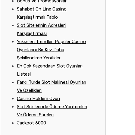
Bonus Ve Promosyonlar
Sahabet On Line Casino
Karşılaştırmalı Tablo
Slot Sitelerinin Adresleri
Karşılaştırması
Yükselen Trendler: Popüler Casino
Oyunlarını Bir Kez Daha
Şekillendiren Yenilikler
En Çok Kazandıran Slot Oyunları
Listesi
Farklı Türde Slot Makinesi Oyunları
Ve Özellikleri
Casino Holdem Oyun
Slot Sitelerinde Ödeme Yöntemleri
Ve Ödeme Süreleri
Jackpot 6000