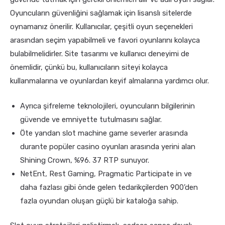
Oyuncuların güvenliğini sağlamak için lisanslı sitelerde
oynamanız önerilir. Kullanıcılar, çeşitli oyun seçenekleri
arasından seçim yapabilmeli ve favori oyunlarını kolayca
bulabilmelidirler. Site tasarımı ve kullanıcı deneyimi de
önemlidir, çünkü bu, kullanıcıların siteyi kolayca
kullanmalarına ve oyunlardan keyif almalarına yardımcı olur.
Ayrıca şifreleme teknolojileri, oyuncuların bilgilerinin
güvende ve emniyette tutulmasını sağlar.
Öte yandan slot machine game severler arasında
durante popüler casino oyunları arasında yerini alan
Shining Crown, %96. 37 RTP sunuyor.
NetEnt, Rest Gaming, Pragmatic Participate in ve
daha fazlası gibi önde gelen tedarikçilerden 900’den
fazla oyundan oluşan güçlü bir kataloğa sahip.