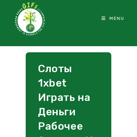
MENU
Слоты
1xbet
Играть на
Деньги
Рабочее