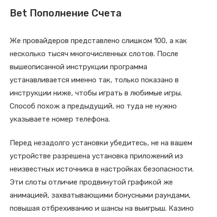
Bet Пополнение Счета
Же провайдеров представлено слишком 100, а как
несколько тысяч многочисленных слотов. После
вышеописанной инструкции программа
устанавливается именно так, только показано в
инструкции ниже, чтобы играть в любимые игры.
Способ похож а предыдущий, но туда не нужно
указываете номер телефона.
Перед незадолго установки убедитесь, не на вашем
устройстве разрешена установка приложений из
неизвестных источника в настройках безопасности.
Эти слоты отличие продвинутой графикой же
анимацией, захватывающими бонусными раундами,
повышая отбрехиванию и шансы на выигрыш. Казино