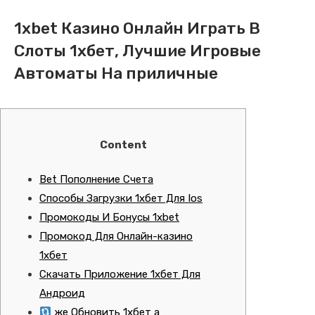
1xbet Казино Онлайн Играть В
Слоты 1хбет, Лучшие Игровые
Автоматы На приличные
Content
Bet Пополнение Счета
Способы Загрузки 1хбет Для Ios
Промокоды И Бонусы 1xbet
Промокод Для Онлайн-казино
1хбет
Скачать Приложение 1хбет Для
Андроид
же Обновить 1хбет а