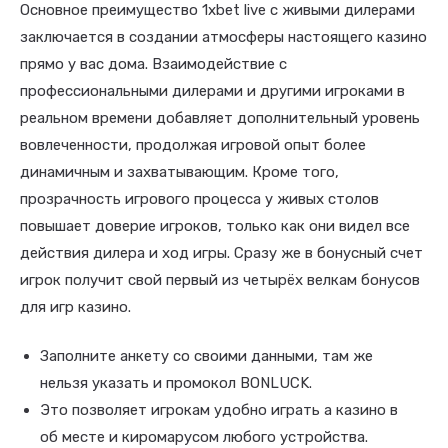
Основное преимущество 1xbet live с живыми дилерами
заключается в создании атмосферы настоящего казино
прямо у вас дома. Взаимодействие с
профессиональными дилерами и другими игроками в
реальном времени добавляет дополнительный уровень
вовлеченности, продолжая игровой опыт более
динамичным и захватывающим. Кроме того,
прозрачность игрового процесса у живых столов
повышает доверие игроков, только как они видел все
действия дилера и ход игры. Сразу же в бонусный счет
игрок получит свой первый из четырёх велкам бонусов
для игр казино.
Заполните анкету со своими данными, там же
нельзя указать и промокол BONLUCK.
Это позволяет игрокам удобно играть а казино в
об месте и киромарусом любого устройства.