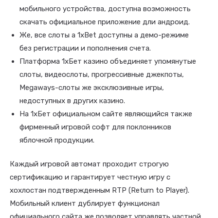
мобильного устройства, доступна возможность
скачать официальное приложение дли андроид.
Же, все слоты а 1xBet доступны а демо-режиме
без регистрации и пополнения счета.
Платформа 1хБет казино объединяет упомянутые
слоты, видеослоты, прогрессивные джекпоты,
Megaways-слоты же эксклюзивные игры,
недоступных в других казино.
На 1хБет официальном сайте являющийся также
фирменный игровой софт для поклонников
яблочной продукции.
Каждый игровой автомат проходит строгую
сертификацию и гарантирует честную игру с
хохлостан подтвержденным RTP (Return to Player).
Мобильный клиент дублирует функционал
официального сайта же позволяет управлять частной