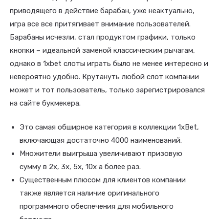
приводящего в действие барабан, уже неактуально,
игра все все притягивает внимание пользователей.
Барабаны исчезли, стал продуктом графики, только
кнопки – идеальной заменой классическим рычагам,
однако в 1xbet слоты играть было не менее интересно и
невероятно удобно. Крутануть любой слот компании
может и тот пользователь, только зарегистрировался
на сайте букмекера.
Это самая обширное категория в коллекции 1xBet,
включающая достаточно 4000 наименований.
Множители выигрыша увеличивают призовую
сумму в 2x, 3x, 5x, 10x а более раз.
Существенным плюсом для клиентов компании
также является наличие оригинального
программного обеспечения для мобильного