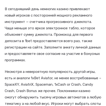
В сегодняшний день немногих казино привлекают
новый игроков с посторонней мощного рекламного
инструмент — счетчика прогрессивного джекпота.
Чаще меньше это яркое электронное табло, которое
объясняет сумму джекпота. Промокод для первого
депозита в 1bet предоставляется всего раз, также
регистрации на сайте. Заполните анкету личной данных
и предоставляете свое согласие на участие в бонусных
программах.
Несмотря а невероятную популярность другой игры,
есть и аналоги 1xBet Aviator, не менее востребованные –
SpaceXY, AviatriX, Spaceman, 1xCash or Crash, Candy
Crash, Crash Bonus же прочее. Поклонники казино
смогут обнаружить тысячу игровых автоматов а любую
тематику а на любой вкус. Игроки могут выбрать слоты