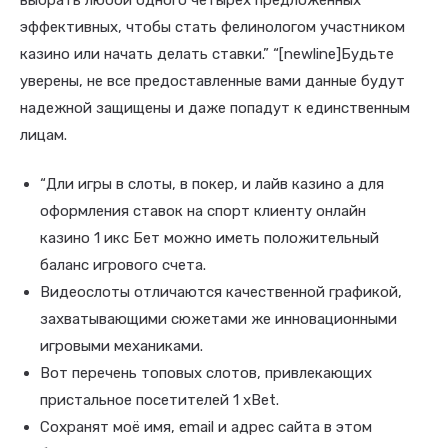
эффективных, чтобы стать фелинологом участником
казино или начать делать ставки.” “[newline]Будьте
уверены, не все предоставленные вами данные будут
надежной защищены и даже попадут к единственным
лицам.
“Дли игры в слоты, в покер, и лайв казино а для
оформления ставок на спорт клиенту онлайн
казино 1 икс Бет можно иметь положительный
баланс игрового счета.
Видеослоты отличаются качественной графикой,
захватывающими сюжетами же инновационными
игровыми механиками.
Вот перечень топовых слотов, привлекающих
пристальное посетителей 1 xBet.
Сохранят моё имя, email и адрес сайта в этом