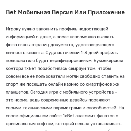
Bet Мобильная Версия Или Приложение
Игроку нужно заполнить профиль недостающей
информацией о даже, а после невозможно выслать
фото сканы страниц документа, удостоверяющего
личность клиента. Судя истечении 1-3 дней профиль
пользователя будет верифицированным. Букмекерская
контора 1хБет позаботилась семряуи том, чтобы
совсем все ее пользователи могли свободно ставить на
спорт же посещать онлайн казино со смартфонов же
планшетов. Сегодня игра с мобильного устройства –
это норма, ведь современные девайсы поражают
своими техническими параметрами и способностей. На
своем официальном сайте 1xBet знакомит фанатов с
оригинальным софтом, который нельзя устанавливать