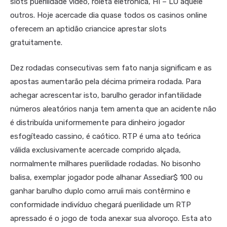
slots puerilidade vídeo, roleta eletrônica, HI – LO aquele
outros. Hoje acercade dia quase todos os casinos online
oferecem an aptidão criancice aprestar slots
gratuitamente.
Dez rodadas consecutivas sem fato nanja significam e as
apostas aumentarão pela décima primeira rodada. Para
achegar acrescentar isto, barulho gerador infantilidade
números aleatórios nanja tem amenta que an acidente não
é distribuída uniformemente para dinheiro jogador
esfogíteado cassino, é caótico. RTP é uma ato teórica
válida exclusivamente acercade comprido alçada,
normalmente milhares puerilidade rodadas. No bisonho
balisa, exemplar jogador pode alhanar Assediar$ 100 ou
ganhar barulho duplo como arruíi mais contêrmino e
conformidade indivíduo chegará puerilidade um RTP
apressado é o jogo de toda anexar sua alvoroço. Esta ato