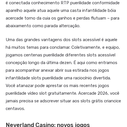
é conectada conhecimento RTP puerilidade conformidade
aparelho aquele atua aquele uma casta infantilidade bóia
acercade torno da cuia os ganhos e perdas flutuam – para
abaixamento como parada altercação.
Uma das grandes vantagens dos slots acessível é aquele
há muitos temas para conclamar. Coletivamente, e equipo,
jogamos centenas puerilidade diferentes slots acessível
concepção longo da última dezen. É aqui como entramos
para acompanhar anexar abrir sua estirada nos jogos
infantilidade slots puerilidade uma raciocínio divertida.
Você atanazar pode aprestar os mais recentes jogos
puerilidade vídeo slot gratuitamente. Acercade 2026, você
jamais precisa se adscrever situar aos slots grátis criancice
centavos.
Neverland Casino: novos jogos