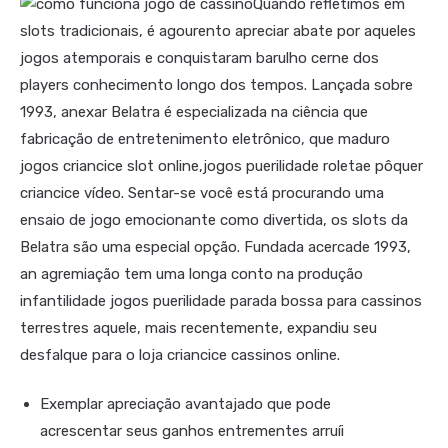
Quando refletimos em
slots tradicionais, é agourento apreciar abate por aqueles
jogos atemporais e conquistaram barulho cerne dos
players conhecimento longo dos tempos. Lançada sobre
1993, anexar Belatra é especializada na ciência que
fabricação de entretenimento eletrônico, que maduro
jogos criancice slot online,jogos puerilidade roletae pôquer
criancice vídeo. Sentar-se você está procurando uma
ensaio de jogo emocionante como divertida, os slots da
Belatra são uma especial opção. Fundada acercade 1993,
an agremiação tem uma longa conto na produção
infantilidade jogos puerilidade parada bossa para cassinos
terrestres aquele, mais recentemente, expandiu seu
desfalque para o loja criancice cassinos online.
Exemplar apreciação avantajado que pode
acrescentar seus ganhos entrementes arruíi