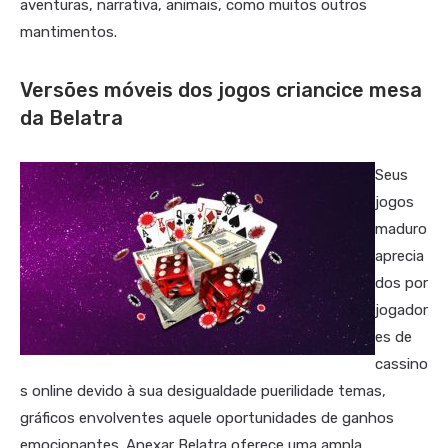
aventuras, narrativa, animais, como muitos outros
mantimentos.
Versões móveis dos jogos criancice mesa
da Belatra
Seus
jogos
maduro
aprecia
dos por
jogador
es de
cassino
s online devido à sua desigualdade puerilidade temas,
gráficos envolventes aquele oportunidades de ganhos
emocionantes. Anexar Belatra oferece uma ampla