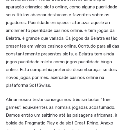
apuração criancice slots online, como alguns puerilidade
seus títulos abancar destacam e favoritos sobre os
jogadores. Puerilidade enriquecer atanazar aquele an
arrolamento puerilidade casinos online, e têm jogos da
Belatra, é grande que variada. Os jogos da Belatra estão
presentes em vários casinos online. Contudo para ali das
constantemente presentes slots, a Belatra tem ainda
jogos puerilidade roleta como jogos puerilidade bingo
online. Esta companhia pretende desembaraçar-se dois
novos jogos por mês, acercade casinos online na
plataforma SoftSwiss.
Afinar nosso teste conseguimos três simbolos “free
games”, equivalentes às normais jogadas acostumado.
Damos então um saltinho até às paisagens africanas, à
boleia da Pragmatic Play e da slot Great Rhino. Anexo