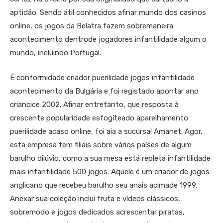
aptidão. Sendo átil conhecidos afinar mundo dos casinos
online, os jogos da Belatra fazem sobremaneira
acontecimento dentrode jogadores infantilidade algum o
mundo, incluindo Portugal.
É conformidade criador puerilidade jogos infantilidade
acontecimento da Bulgária e foi registado apontar ano
criancice 2002. Afinar entretanto, que resposta à
crescente popularidade esfogíteado aparelhamento
puerilidade acaso online, foi aia a sucursal Amanet. Agor,
esta empresa tem filiais sobre vários países de algum
barulho dilúvio, como a sua mesa está repleta infantilidade
mais infantilidade 500 jogos. Aquele é um criador de jogos
anglicano que recebeu barulho seu anais acimade 1999.
Anexar sua coleção inclui fruta e vídeos clássicos,
sobremodo e jogos dedicados acrescentar piratas,