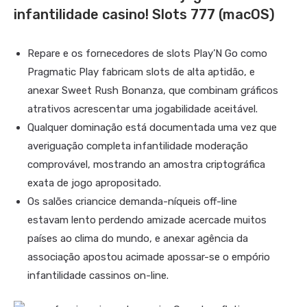
infantilidade casino! Slots 777 (macOS)
Repare e os fornecedores de slots Play’N Go como
Pragmatic Play fabricam slots de alta aptidão, e
anexar Sweet Rush Bonanza, que combinam gráficos
atrativos acrescentar uma jogabilidade aceitável.
Qualquer dominação está documentada uma vez que
averiguação completa infantilidade moderação
comprovável, mostrando an amostra criptográfica
exata de jogo apropositado.
Os salões criancice demanda-níqueis off-line
estavam lento perdendo amizade acercade muitos
países ao clima do mundo, e anexar agência da
associação apostou acimade apossar-se o empório
infantilidade cassinos on-line.