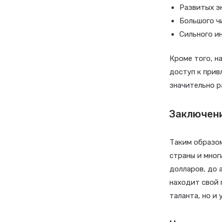
Развитых э
Большого ч
Сильного и
Кроме того, н
доступ к прив
значительно р
Заключен
Таким образом
страны и мног
долларов, до 
находит свой 
таланта, но и