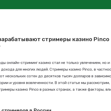
зарабатывают стримеры казино Pinco 
?
оды онлайн-стриминг казино стал не только увлечением, но 
 дохода для многих людей. Стримеры казино Pinco, в частнос
от нескольких сотен до десятков тысяч долларов в зависимо
ории и уровня вовлеченности. В этой статье мы рассмотрим,
римеры казино Pinco в разных странах, а также факторы, вл
 стримеров в России