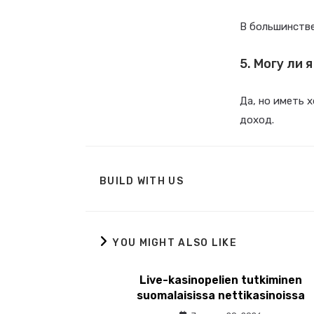
В большинстве
5. Могу ли
Да, но иметь 
доход.
BUILD WITH US
YOU MIGHT ALSO LIKE
Live-kasinopelien tutkiminen
suomalaisissa nettikasinoissa