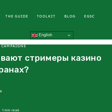
THE GUIDE
TOOLKIT
BLOG
EGSC
English
L CAMPAIGNS
ывают стримеры казино
транах?
ea
1 min read