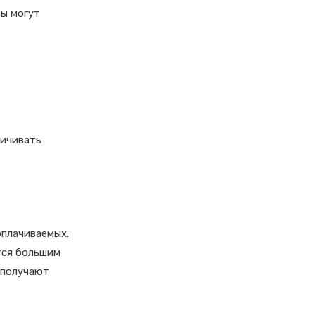
ы могут
личивать
оплачиваемых.
тся большим
 получают