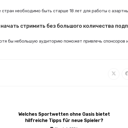
 стран необходимо быть старше 18 лет для работы с азартн
 я начать стримить без большого количества под
хотя бы небольшую аудиторию поможет привлечь спонсоров 
Welches Sportwetten ohne Oasis bietet
hilfreiche Tipps für neue Spieler?