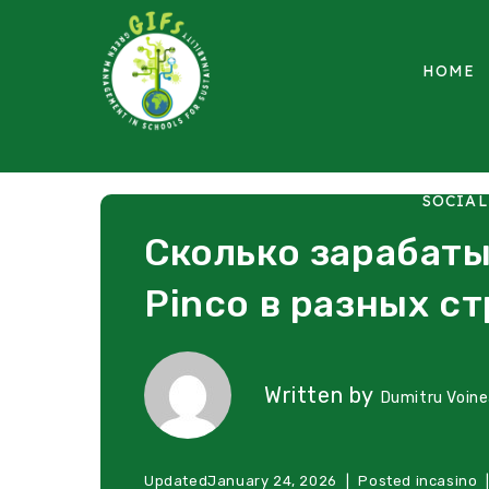
HOME
SOCIA
Сколько зарабат
Pinco в разных с
Written by
Dumitru Voin
Updated
January 24, 2026
Posted in
casino