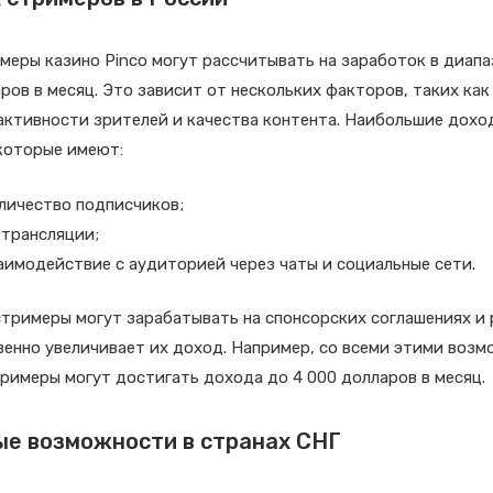
меры казино Pinco могут рассчитывать на заработок в диапа
аров в месяц. Это зависит от нескольких факторов, таких ка
активности зрителей и качества контента. Наибольшие дох
которые имеют:
личество подписчиков;
 трансляции;
аимодействие с аудиторией через чаты и социальные сети.
стримеры могут зарабатывать на спонсорских соглашениях и 
енно увеличивает их доход. Например, со всеми этими воз
римеры могут достигать дохода до 4 000 долларов в месяц.
е возможности в странах СНГ