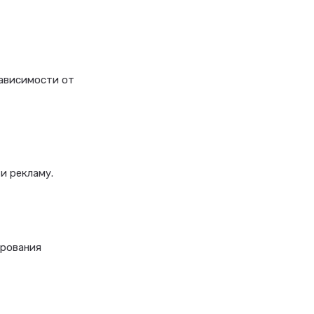
зависимости от
и рекламу.
ирования