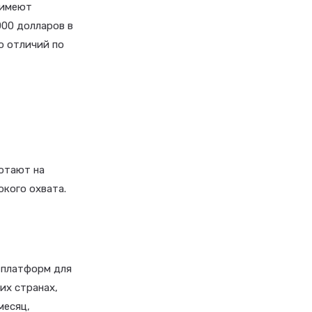
 имеют
000 долларов в
о отличий по
отают на
кого охвата.
е платформ для
их странах,
месяц,