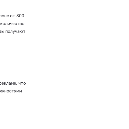
зоне от 300
к количество
оды получают
рекламе, что
можностями