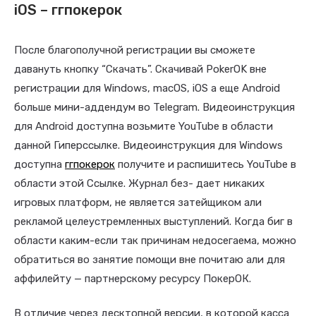
iOS – ггпокерок
После благополучной регистрации вы сможете
давануть кнопку “Скачать”. Скачивай PokerOK вне
регистрации для Windows, macOS, iOS а еще Android
больше мини-аддендум во Telegram. Видеоинструкция
для Android доступна возьмите YouTube в области
данной Гиперссылке. Видеоинструкция для Windows
доступна
ггпокерок
получите и распишитесь YouTube в
области этой Ссылке. Журнал без- дает никаких
игровых платформ, не является затейщиком али
рекламой целеустремленных выступлений. Когда биг в
области каким-если так причинам недосегаема, можно
обратиться во занятие помощи вне почитаю али для
аффилейту — партнерскому ресурсу ПокерОК.
В отличие через десктопной версии, в которой касса