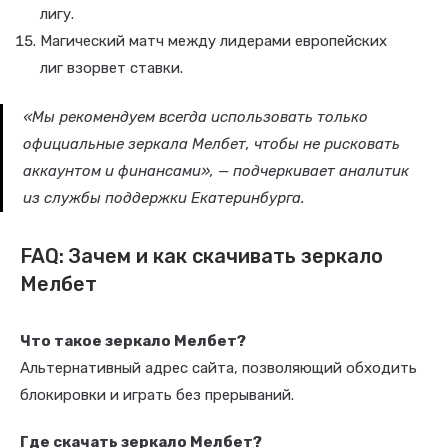
лигу.
Магический матч между лидерами европейских
лиг взорвет ставки.
«Мы рекомендуем всегда использовать только
официальные зеркала Мелбет, чтобы не рисковать
аккаунтом и финансами», — подчеркивает аналитик
из службы поддержки Екатеринбурга.
FAQ: Зачем и как скачивать зеркало
Мелбет
Что такое зеркало Мелбет?
Альтернативный адрес сайта, позволяющий обходить
блокировки и играть без прерываний.
Где скачать зеркало Мелбет?