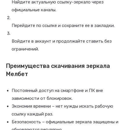
Найдите актуальную ссылку-зеркало через
официальные каналы.
Перейдите по ссылке и сохраните ее в закладки.
Войдите в аккаунт и продолжайте ставить без
ограничений.
Преимущества скачивания зеркала
Мелбет
Постоянный доступ на смартфоне и ПК вне
зависимости от блокировок.
Экономия времени – нет нужды искать рабочую
ссылку каждый раз.
Безопасность – официальные зеркала защищены и
обновляются регулярно.