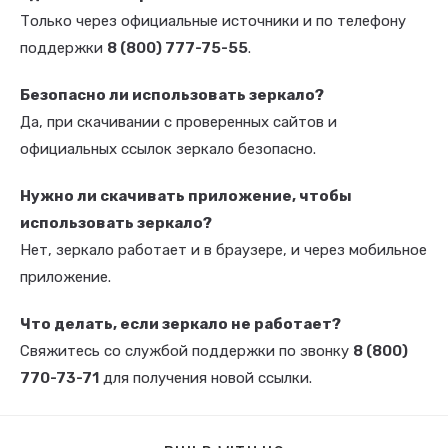
Только через официальные источники и по телефону
поддержки
8 (800) 777-75-55
.
Безопасно ли использовать зеркало?
Да, при скачивании с проверенных сайтов и
официальных ссылок зеркало безопасно.
Нужно ли скачивать приложение, чтобы
использовать зеркало?
Нет, зеркало работает и в браузере, и через мобильное
приложение.
Что делать, если зеркало не работает?
Свяжитесь со службой поддержки по звонку
8 (800)
770-73-71
для получения новой ссылки.