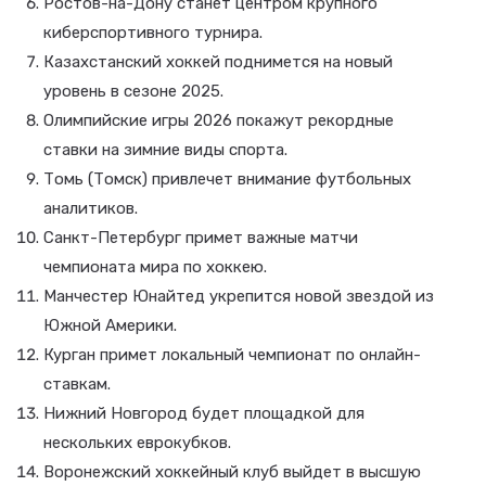
Ростов-на-Дону станет центром крупного
киберспортивного турнира.
Казахстанский хоккей поднимется на новый
уровень в сезоне 2025.
Олимпийские игры 2026 покажут рекордные
ставки на зимние виды спорта.
Томь (Томск) привлечет внимание футбольных
аналитиков.
Санкт-Петербург примет важные матчи
чемпионата мира по хоккею.
Манчестер Юнайтед укрепится новой звездой из
Южной Америки.
Курган примет локальный чемпионат по онлайн-
ставкам.
Нижний Новгород будет площадкой для
нескольких еврокубков.
Воронежский хоккейный клуб выйдет в высшую