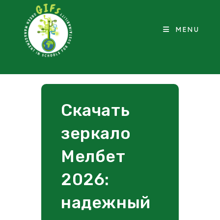
MENU
Скачать
зеркало
Мелбет
2026:
надежный