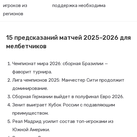
игроков из
поддержка необходима
регионов
15 предсказаний матчей 2025–2026 для
мелбетчиков
Чемпионат мира 2026: сборная Бразилии —
фаворит турнира.
Лига чемпионов 2025: Манчестер Сити продолжит
доминирование.
Сборная Германии выйдет в полуфинал Евро 2026.
Зенит выиграет Кубок России с подавляющим
преимуществом.
Реал Мадрид усилит состав топ-игроками из
Южной Америки.