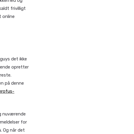
ikkerhed og
ldt frivilligt
t online
guys det ikke
kkende opretter
reste.
len på denne
nrofus-
 og nuværende
meldelser for
. Og når det