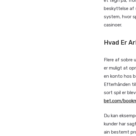
et tegn på, fro
beskyttelse af s
system, hvor spi
casinoer.
Hvad Er Ar
Flere af sobre 
er muligt at op
en konto hos bo
Efterhånden til
sort spil er bl
bet.com/bookm
Du kan eksempel
kunder har sagt
ain bestemt pro