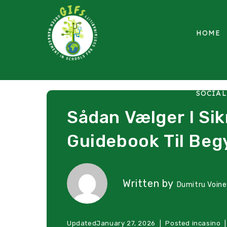
HOME
SOCIA
Sådan Vælger I Sik
Guidebook Til Beg
Written by
Dumitru Voin
Updated
January 27, 2026
Posted in
casino