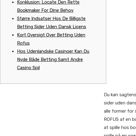
Konklusion: Locate Den Rette
Bookmaker For Dine Behov
Større Indsatser Hos De Billigste
Betting Sider Uden Dansk Licens
Kort Oversigt Over Betting Uden
Rofus
Hos Udenlandske Casinoer Kan Du
Nyde Både Betting Samt Andre
Casino Spil
Du kan sagtens 
sider uden dans
alle former for 
ROFUS af en bo
at spille hos b
spille på en sp