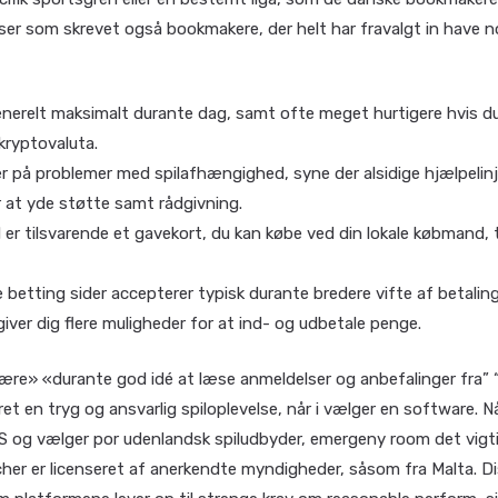
ser som skrevet også bookmakere, der helt har fravalgt in have no
nerelt maksimalt durante dag, samt ofte meget hurtigere hvis du
 kryptovaluta.
er på problemer med spilafhængighed, syne der alsidige hjælpelinje
 at yde støtte samt rådgivning.
er tilsvarende et gavekort, du kan købe ved din lokale købmand,
betting sider accepterer typisk durante bredere vifte af betali
giver dig flere muligheder for at ind- og udbetale penge.
re» «durante god idé at læse anmeldelser og anbefalinger fra” “
sikret en tryg og ansvarlig spiloplevelse, når i vælger en software.
og vælger por udenlandsk spiludbyder, emergeny room det vigti
her er licenseret af anerkendte myndigheder, såsom fra Malta. Di