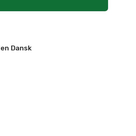
den Dansk