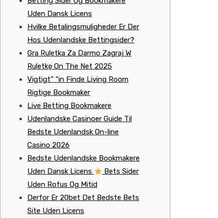
Betting Sider Og Bookmakere
Uden Dansk Licens
Hvilke Betalingsmuligheder Er Der
Hos Udenlandske Bettingsider?
Gra Ruletka Za Darmo Zagraj W
Ruletkę On The Net 2025
Vigtigt” “in Finde Living Room
Rigtige Bookmaker
Live Betting Bookmakere
Udenlandske Casinoer Guide Til
Bedste Udenlandsk On-line
Casino 2026
Bedste Udenlandske Bookmakere
Uden Dansk Licens
Bets Sider
Uden Rofus Og Mitid
Derfor Er 20bet Det Bedste Bets
Site Uden Licens