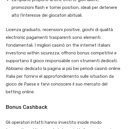
promozioni flash e tornei position, ideali per detenere
alto l’interesse dei giocatori abituali.
Licenza graduato, recensioni positive, giochi di qualità
electronic pagamenti trasparenti sono elementi
fondamentali. I migliori casinò on the internet italiani
investono within sicurezza, offrono bonus competitivi e
supportano il gioco responsabile con strumenti dedicati.
Abbiamo dedicato la pagina ai più bei periodi casinò online
Italia per fornirvi el approfondimento sulle situation da
gioco de Paese e farvi conoscere il suo mercato del
betting online.
Bonus Cashback
Gli operatori infatti hanno investito inside modo