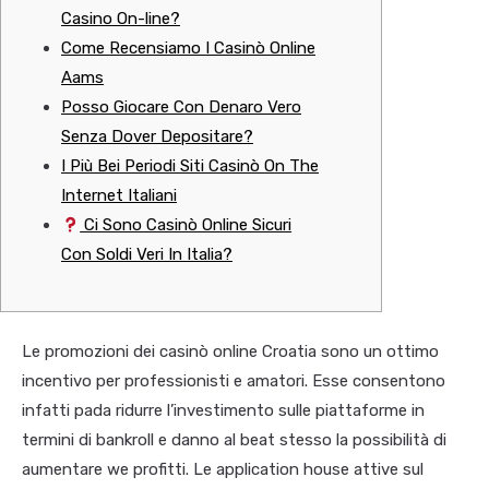
Casino On-line?
Come Recensiamo I Casinò Online
Aams
Posso Giocare Con Denaro Vero
Senza Dover Depositare?
I Più Bei Periodi Siti Casinò On The
Internet Italiani
Ci Sono Casinò Online Sicuri
Con Soldi Veri In Italia?
Le promozioni dei casinò online Croatia sono un ottimo
incentivo per professionisti e amatori. Esse consentono
infatti pada ridurre l’investimento sulle piattaforme in
termini di bankroll e danno al beat stesso la possibilità di
aumentare we profitti. Le application house attive sul