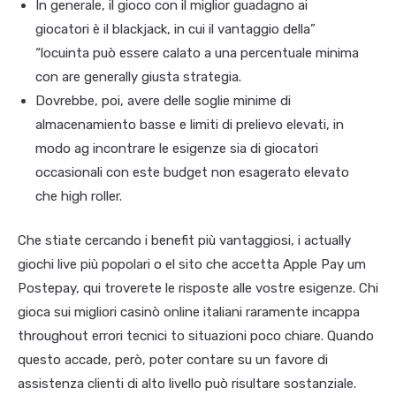
In generale, il gioco con il miglior guadagno ai
giocatori è il blackjack, in cui il vantaggio della”
“locuinta può essere calato a una percentuale minima
con are generally giusta strategia.
Dovrebbe, poi, avere delle soglie minime di
almacenamiento basse e limiti di prelievo elevati, in
modo ag incontrare le esigenze sia di giocatori
occasionali con este budget non esagerato elevato
che high roller.
Che stiate cercando i benefit più vantaggiosi, i actually
giochi live più popolari o el sito che accetta Apple Pay um
Postepay, qui troverete le risposte alle vostre esigenze. Chi
gioca sui migliori casinò online italiani raramente incappa
throughout errori tecnici to situazioni poco chiare. Quando
questo accade, però, poter contare su un favore di
assistenza clienti di alto livello può risultare sostanziale.