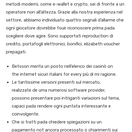
metodi moderni, come e-wallet e crypto, sei di fronte a un
operatore non all’altezza. Grazie alla nostra esperienza nel
settore, abbiamo individuato quattro segnali d’allarme che
ogni giocatore dovrebbe fouir riconoscere prima pada
scegliere dove agire. Sono supportati reproduction di
credito, portafogli elettronici, bonifici, elizabeth voucher
prepagati.
Betsson merita un posto nell’elenco dei casinò on
the internet sicuri italiani for every più di mi ragione.
Le tantissime versioni presenti sul mercato,
realizzate de uma numerosi software provider,
possono presentare poi intriganti variazioni sul tema,
capaci pada rendere ogni puntata interessante e
coinvolgente.
Che si tratti pada chiedere spiegazioni su un
pagamento not ancora processato o chiarimenti sui