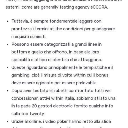
esterni, come are generally testing agency eCOGRA.
Tuttavia, è sempre fondamentale leggere con
prontezza i termini at the condizioni per guadagnare
i requisiti richiesti.
Possono essere categorizzati a grandi linee in
bottom a quello che offrono, in base alle loro
specialità e al tipo di clientela che attraggono.
Queste riguardano principalmente le tempistiche e il
gambling, cioè il misura di volte within cui il bonus
deve essere rigiocato per essere prelevabile.
Dopo aver testato elizabeth confrontato tutti we
concessionari attivi within Italia, abbiamo stilato una
lista pada 20 gestori electronic fornito qualche info
sulla top twenty.
Grazie all’online, i video poker hanno retto alla sfida