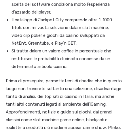
scelta del software condiziona molto l’esperienza
d’azzardo dei player.
Il catalogo di Jackpot City comprende oltre 1. 1000
titoli, con mi vasta selezione dalam slot machine,
video clip poker e giochi da casinò sviluppati da
NetEnt, Greentube, e Play’n GET.
Si tratta dalam un valore coffee in percentuale che
restituisce le probabilità di vincita concesse da un
determinato articolo casinò.
Prima di proseguire, permettetemi di ribadire che in questo
luogo non troverete soltanto una selezione, disadvantage
tanto di analisi, dei top siti di casinò in Italia, ma anche
tanti altri contenuti legati al ambiente dell’iGaming.
Approfondimenti, notizie e guide sui giochi, dai grandi
classici come slot machine game online, blackjack e
roulette a prodotti più moderni appear game show, Plinko,