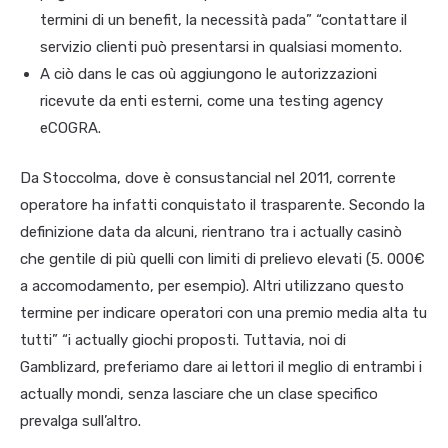
termini di un benefit, la necessità pada” “contattare il
servizio clienti può presentarsi in qualsiasi momento.
A ciò dans le cas où aggiungono le autorizzazioni
ricevute da enti esterni, come una testing agency
eCOGRA.
Da Stoccolma, dove è consustancial nel 2011, corrente
operatore ha infatti conquistato il trasparente. Secondo la
definizione data da alcuni, rientrano tra i actually casinò
che gentile di più quelli con limiti di prelievo elevati (5. 000€
a accomodamento, per esempio). Altri utilizzano questo
termine per indicare operatori con una premio media alta tu
tutti” “i actually giochi proposti. Tuttavia, noi di
Gamblizard, preferiamo dare ai lettori il meglio di entrambi i
actually mondi, senza lasciare che un clase specifico
prevalga sull’altro.