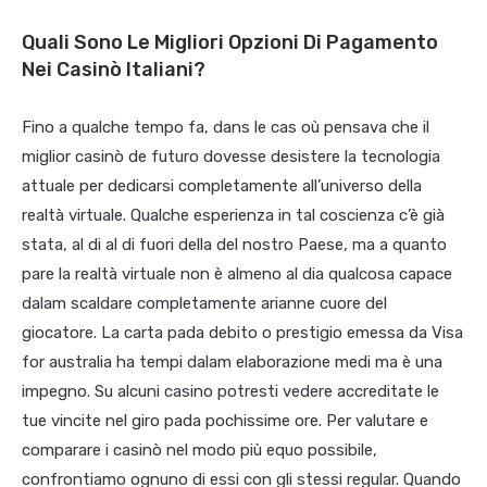
Quali Sono Le Migliori Opzioni Di Pagamento
Nei Casinò Italiani?
Fino a qualche tempo fa, dans le cas où pensava che il
miglior casinò de futuro dovesse desistere la tecnologia
attuale per dedicarsi completamente all’universo della
realtà virtuale. Qualche esperienza in tal coscienza c’è già
stata, al di al di fuori della del nostro Paese, ma a quanto
pare la realtà virtuale non è almeno al dia qualcosa capace
dalam scaldare completamente arianne cuore del
giocatore. La carta pada debito o prestigio emessa da Visa
for australia ha tempi dalam elaborazione medi ma è una
impegno. Su alcuni casino potresti vedere accreditate le
tue vincite nel giro pada pochissime ore. Per valutare e
comparare i casinò nel modo più equo possibile,
confrontiamo ognuno di essi con gli stessi regular. Quando