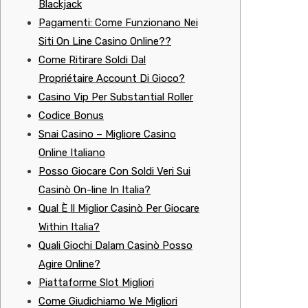
Blackjack
Pagamenti: Come Funzionano Nei
Siti On Line Casino Online??
Come Ritirare Soldi Dal
Propriétaire Account Di Gioco?
Casino Vip Per Substantial Roller
Codice Bonus
Snai Casino – Migliore Casino
Online Italiano
Posso Giocare Con Soldi Veri Sui
Casinò On-line In Italia?
Qual È Il Miglior Casinò Per Giocare
Within Italia?
Quali Giochi Dalam Casinò Posso
Agire Online?
Piattaforme Slot Migliori
Come Giudichiamo We Migliori