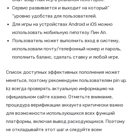
Сервис развивается и выходит на который”
“уровню удобства для пользователей.
Для игры на устройствах Android и iOS можно
использовать мобильную гипотезу Пин Ап.
Пользователь может выполнить вход в систему,
использовали почту/телефонный номер и пароль,
пополнить баланс, сделать ставку и любой игре.
Список доступных эффективных пополнения может
меняться, поэтому рекомендуем пользователям pin up.
kz всегда проверять актуальную информацию на
официальном сайте казино. Отметьте внимание,
процедура верификации аккаунта критически важно
для возможности использующихся всех функций
платформы, включая вывод расходующихся. Поэтому
не откладывайте этот шаг и следуйте всем