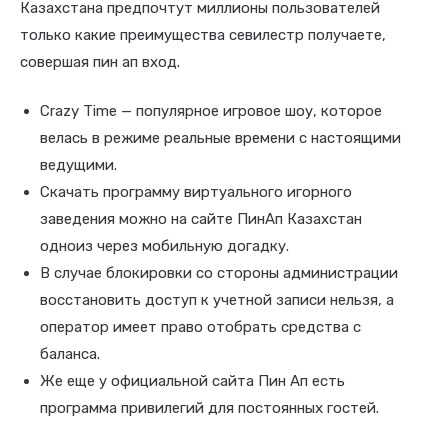
Казахстана предпочтут миллионы пользователей
только какие преимущества севилестр получаете,
совершая пин ап вход.
Crazy Time — популярное игровое шоу, которое
велась в режиме реальные времени с настоящими
ведущими.
Скачать программу виртуального игорного
заведения можно на сайте ПинАп Казахстан
одноиз через мобильную догадку.
В случае блокировки со стороны администрации
восстановить доступ к учетной записи нельзя, а
оператор имеет право отобрать средства с
баланса.
Же еще у официальной сайта Пин Ап есть
программа привилегий для постоянных гостей.