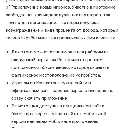
и” “привлечение новых игроков. Участие в программе
свободно как для индивидуальных партнеров, так
только для организаций. Партнеры получают
вознаграждение и виде процента от дохода, который
казино зарабатывает на привлеченных ими клиентах.
Ддя этого можно воспользоваться рабочим на
следующий зеркалом Pin Up или сторонним
программным обеспечением, которое скрывать
фактическое местоположение устройства.
Игрокам из Казахстана нужно зайти и
официальный сайт, рабочее зеркало или конечно
сразу скачать приложение.
Регистрация доступна в официальном сайте
букмекера, через зеркало сайта, в мобильной
версии или через мобильное приложение.