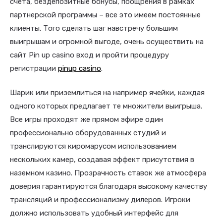
счета, бездепозитные бонусы, поощрения в рамках
партнерской программы – все это имеем постоянные
клиенты. Того сделать шаг навстречу большим
выигрышам и огромной выгоде, очень осуществить на
сайт Pin up casino вход и пройти процедуру
регистрации
pinup casino
.
Шарик или приземлиться на например ячейки, каждая
одного которых предлагает те множители выигрыша.
Все игры проходят же прямом эфире один
профессионально оборудованных студий и
транслируются киромарусом использованием
нескольких камер, создавая эффект присутствия в
наземном казино. Прозрачность ставок же атмосфера
доверия гарантируются благодаря высокому качеству
трансляций и профессионализму дилеров. Игроки
должно использовать удобный интерфейс для