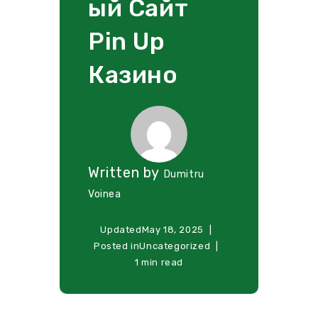
ый Сайт
Pin Up
Казино
Written by
Dumitru
Voinea
Updated
May 18, 2025
Posted in
Uncategorized
1 min read