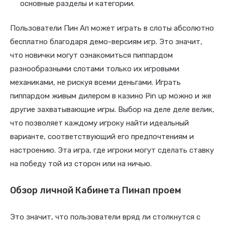
основные разделы и категории.
Пользователи Пин Ап может играть в слоты абсолютно
бесплатно благодаря демо-версиям игр. Это значит,
что новички могут ознакомиться пиппардом
разнообразными слотами только их игровыми
механиками, не рискуя всеми деньгами. Играть
пиппардом живым дилером в казино Pin up можно и же
другие захватывающие игры. Выбор на деле деле велик,
что позволяет каждому игроку найти идеальный
варианте, соответствующий его предпочтениям и
настроению. Эта игра, где игроки могут сделать ставку
на победу той из сторон или на ничью.
Обзор личной Кабинета Пинап проем
Это значит, что пользователи вряд ли столкнутся с