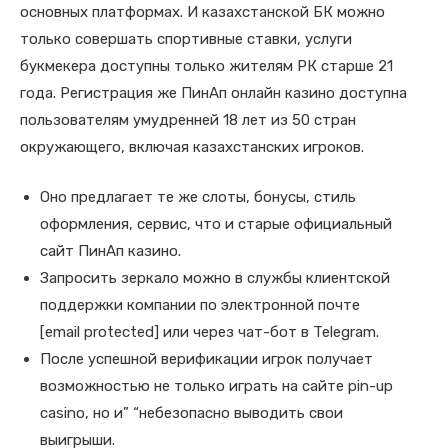
основных платформах. И казахстанской БК можно
только совершать спортивные ставки, услуги
букмекера доступны только жителям РК старше 21
года. Регистрация же ПинАп онлайн казино доступна
пользователям умудренней 18 лет из 50 стран
окружающего, включая казахстанских игроков.
Оно предлагает те же слоты, бонусы, стиль
оформления, сервис, что и старые официальный
сайт ПинАп казино.
Запросить зеркало можно в службы клиентской
поддержки компании по электронной почте
[email protected] или через чат-бот в Telegram.
После успешной верификации игрок получает
возможностью не только играть на сайте pin-up
casino, но и” “небезопасно выводить свои
выигрыши.