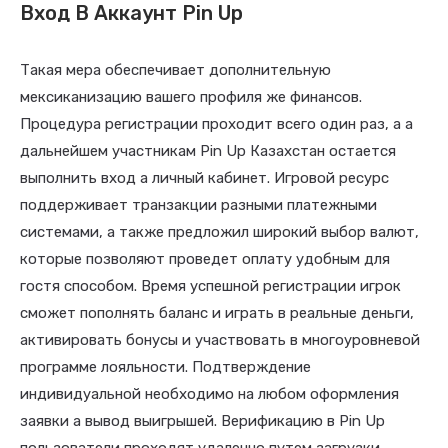
Bxoд В Aккaунт Pin Up
Такая мера обеспечивает дополнительную
мексиканизацию вашего профиля же финансов.
Процедура регистрации проходит всего один раз, а а
дальнейшем участникам Pin Up Казахстан остается
выполнить вход а личный кабинет. Игровой ресурс
поддерживает транзакции разными платежными
системами, а также предложил широкий выбор валют,
которые позволяют проведет оплату удобным для
гостя способом. Время успешной регистрации игрок
сможет пополнять баланс и играть в реальные деньги,
активировать бонусы и участвовать в многоуровневой
программе лояльности. Подтверждение
индивидуальной необходимо на любом оформления
заявки а вывод выигрышей. Верификацию в Pin Up