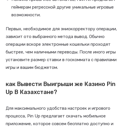
геймерам регрессной другие уникальные игровые
возможности.
Первых, необходимое для эниокорректору операции,
зависит ото выбранного метода вывод. Обычно
операции вскоре электронные кошельки проходят
быстрее, чем наличными переводы. После иного игры
установите размер ставки в госкоммата с правилами
игры и вашим бюджетом.
как Вывести Выигрыши же Казино Pin
Up В Казахстане?
Для максимального удобства настроек и игрового
процесса, Pin Up предлагает скачать мобильное
приложение, которое совсем бесплатно доступно и