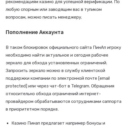
рекомендациям казино для успешной верификации. По
любую спорным или заводящим вас в тупиком
вопросам, можно писать менеджеру.
Пополнение Аккаунта
В таком блокировок официального сайта ПинАп игроку
необходимо найти актуальное и сегодня рабочее
зеркало для обхода установленных ограничений.
Запросить зеркало можно в службу клиентской
поддержки компании по электронной почте [email
protected] или через чат-бот в Telegram. Обращения
относительно обхода ограничений интернет-
провайдером обрабатываются сотрудниками саппорта
в приоритетном порядке.
Казино Пинап предлагает например бонусы и