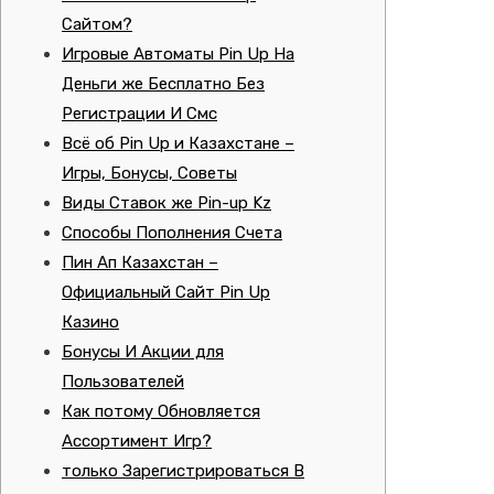
Сайтом?
Игровые Автоматы Pin Up На
Деньги же Бесплатно Без
Регистрации И Смс
Всё об Pin Up и Казахстане –
Игры, Бонусы, Советы
Виды Ставок же Pin-up Kz
Способы Пополнения Счета
Пин Ап Казахстан –
Официальный Сайт Pin Up
Казино
Бонусы И Акции для
Пользователей
Как потому Обновляется
Ассортимент Игр?
только Зарегистрироваться В