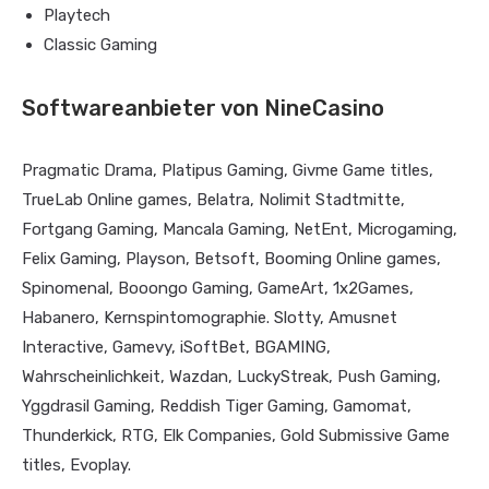
Playtech
Classic Gaming
Softwareanbieter von NineCasino
Pragmatic Drama, Platipus Gaming, Givme Game titles,
TrueLab Online games, Belatra, Nolimit Stadtmitte,
Fortgang Gaming, Mancala Gaming, NetEnt, Microgaming,
Felix Gaming, Playson, Betsoft, Booming Online games,
Spinomenal, Booongo Gaming, GameArt, 1x2Games,
Habanero, Kernspintomographie. Slotty, Amusnet
Interactive, Gamevy, iSoftBet, BGAMING,
Wahrscheinlichkeit, Wazdan, LuckyStreak, Push Gaming,
Yggdrasil Gaming, Reddish Tiger Gaming, Gamomat,
Thunderkick, RTG, Elk Companies, Gold Submissive Game
titles, Evoplay.