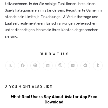
teilzunehmen, in der Sie selbige Funktionen Ihres einen
Spiels kategorisieren im stande sein. Registrierte Gamer im
stande sein Limits je Einzahlungs- & Verlustbetrage und
Laufzeit reglementieren. Einschrankungen beherrschen
unter diesseitigen Merkmale Ihres Kontos abgesprochen
sie sind.
BUILD WITH US
YOU MIGHT ALSO LIKE
What Real Users Say About Aviator App Free
Download