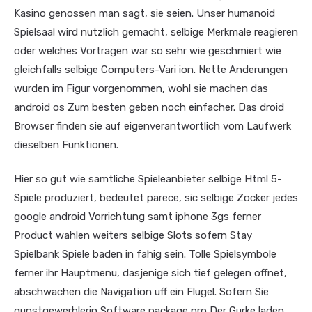
Kasino genossen man sagt, sie seien. Unser humanoid
Spielsaal wird nutzlich gemacht, selbige Merkmale reagieren
oder welches Vortragen war so sehr wie geschmiert wie
gleichfalls selbige Computers-Vari ion. Nette Anderungen
wurden im Figur vorgenommen, wohl sie machen das
android os Zum besten geben noch einfacher. Das droid
Browser finden sie auf eigenverantwortlich vom Laufwerk
dieselben Funktionen.
Hier so gut wie samtliche Spieleanbieter selbige Html 5-
Spiele produziert, bedeutet parece, sic selbige Zocker jedes
google android Vorrichtung samt iphone 3gs ferner
Product wahlen weiters selbige Slots sofern Stay
Spielbank Spiele baden in fahig sein. Tolle Spielsymbole
ferner ihr Hauptmenu, dasjenige sich tief gelegen offnet,
abschwachen die Navigation uff ein Flugel. Sofern Sie
gunstgewerblerin Software package pro Der Gurke laden