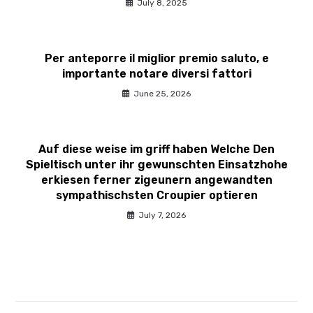
July 8, 2025
Per anteporre il miglior premio saluto, e
importante notare diversi fattori
June 25, 2026
Auf diese weise im griff haben Welche Den
Spieltisch unter ihr gewunschten Einsatzhohe
erkiesen ferner zigeunern angewandten
sympathischsten Croupier optieren
July 7, 2026