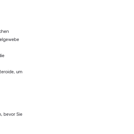
ichen
kelgewebe
die
teroide, um
, bevor Sie