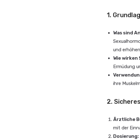
1. Grundla
Was sind A
Sexualhormo
und erhöhen 
Wie wirken
Ermüdung un
Verwendung
ihre Muskel
2. Sicher
Ärztliche 
mit der Ein
Dosierung: