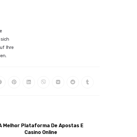
e
 sich
uf Ihre
en.
A Melhor Plataforma De Apostas E
Casino Online