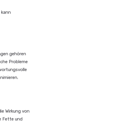
s kann
ungen gehören
iche Probleme
wortungsvolle
nimieren.
die Wirkung von
e Fette und