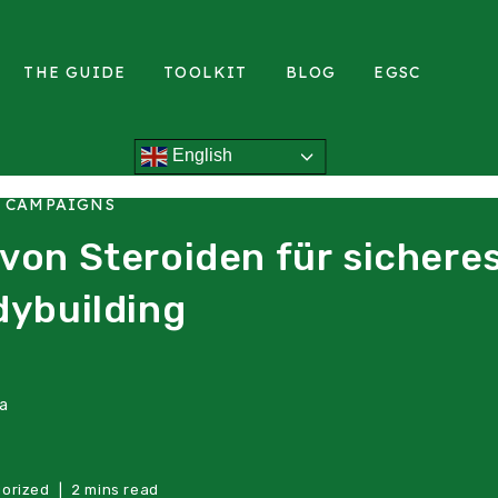
THE GUIDE
TOOLKIT
BLOG
EGSC
English
L CAMPAIGNS
von Steroiden für sichere
dybuilding
ea
orized
2 mins read