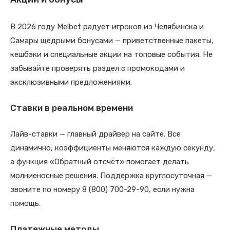
В 2026 году Melbet радует игроков из Челябинска и
Самары щедрыми бонусами — приветственные пакеты,
кешбэки и специальные акции на топовые события. Не
забывайте проверять раздел с промокодами и
эксклюзивными предложениями.
Ставки в реальном времени
Лайв-ставки — главный драйвер на сайте. Все
динамично, коэффициенты меняются каждую секунду,
а функция «Обратный отсчёт» помогает делать
молниеносные решения. Поддержка круглосуточная —
звоните по номеру 8 (800) 700-29-90, если нужна
помощь.
Платежные методы