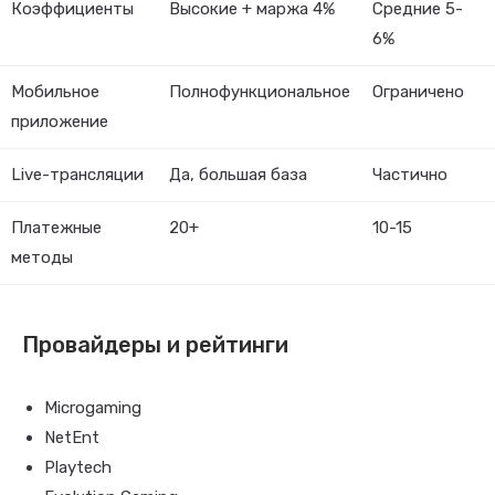
Коэффициенты
Высокие + маржа 4%
Средние 5-
6%
Мобильное
Полнофункциональное
Ограничено
приложение
Live-трансляции
Да, большая база
Частично
Платежные
20+
10-15
методы
Провайдеры и рейтинги
Microgaming
NetEnt
Playtech