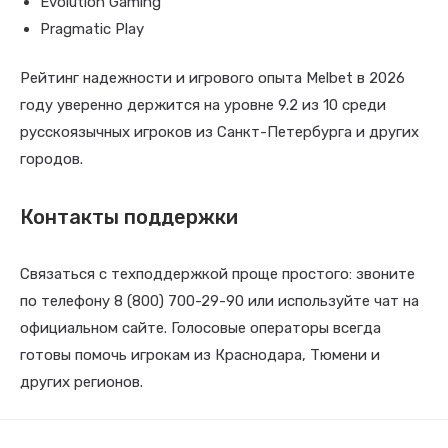
Evolution Gaming
Pragmatic Play
Рейтинг надежности и игрового опыта Melbet в 2026
году уверенно держится на уровне 9.2 из 10 среди
русскоязычных игроков из Санкт-Петербурга и других
городов.
Контакты поддержки
Связаться с техподдержкой проще простого: звоните
по телефону 8 (800) 700-29-90 или используйте чат на
официальном сайте. Голосовые операторы всегда
готовы помочь игрокам из Краснодара, Тюмени и
других регионов.