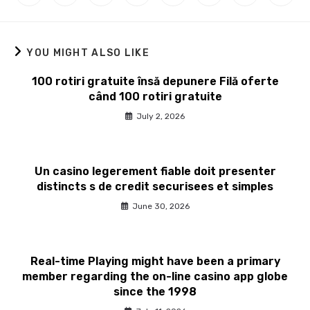
YOU MIGHT ALSO LIKE
100 rotiri gratuite însă depunere Filă oferte
când 100 rotiri gratuite
July 2, 2026
Un casino legerement fiable doit presenter
distincts s de credit securisees et simples
June 30, 2026
Real-time Playing might have been a primary
member regarding the on-line casino app globe
since the 1998