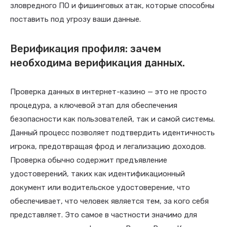
зловредного ПО и фишинговых атак, которые способны
поставить под угрозу ваши данные.
Верификация профиля: зачем
необходима верификация данных.
Проверка данных в интернет-казино — это не просто
процедура, а ключевой этап для обеспечения
безопасности как пользователей, так и самой системы.
Данный процесс позволяет подтвердить идентичность
игрока, предотвращая фрод и легализацию доходов.
Проверка обычно содержит предъявление
удостоверений, таких как идентификационный
документ или водительское удостоверение, что
обеспечивает, что человек является тем, за кого себя
представляет. Это самое в частности значимо для