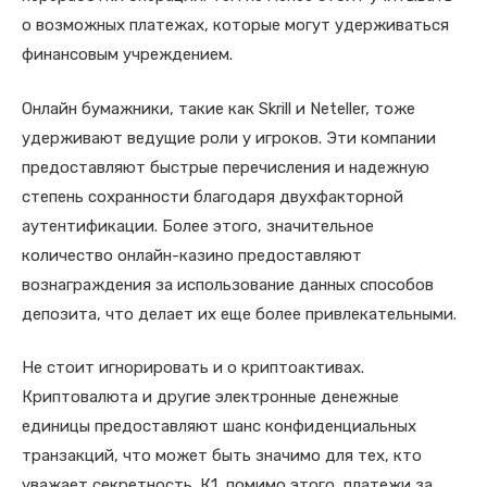
о возможных платежах, которые могут удерживаться
финансовым учреждением.
Онлайн бумажники, такие как Skrill и Neteller, тоже
удерживают ведущие роли у игроков. Эти компании
предоставляют быстрые перечисления и надежную
степень сохранности благодаря двухфакторной
аутентификации. Более этого, значительное
количество онлайн-казино предоставляют
вознаграждения за использование данных способов
депозита, что делает их еще более привлекательными.
Не стоит игнорировать и о криптоактивах.
Криптовалюта и другие электронные денежные
единицы предоставляют шанс конфиденциальных
транзакций, что может быть значимо для тех, кто
уважает секретность. К1, помимо этого, платежи за