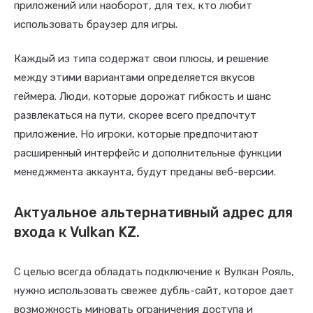
приложений или наоборот, для тех, кто любит
использовать браузер для игры.
Каждый из типа содержат свои плюсы, и решение
между этими вариантами определяется вкусов
геймера. Люди, которые дорожат гибкость и шанс
развлекаться на пути, скорее всего предпочтут
приложение. Но игроки, которые предпочитают
расширенный интерфейс и дополнительные функции
менеджмента аккаунта, будут преданы веб-версии.
Актуальное альтернативный адрес для
входа к Vulkan KZ.
С целью всегда обладать подключение к Вулкан Рояль,
нужно использовать свежее дубль-сайт, которое дает
возможность миновать ограничения доступа и