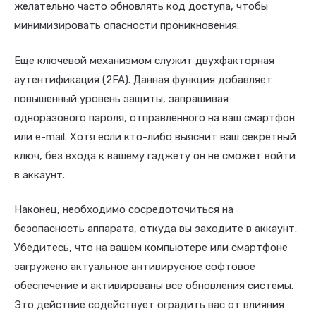
желательно часто обновлять код доступа, чтобы
минимизировать опасности проникновения.
Еще ключевой механизмом служит двухфакторная
аутентификация (2FA). Данная функция добавляет
повышенный уровень защиты, запрашивая
одноразового пароля, отправленного на ваш смартфон
или e-mail. Хотя если кто-либо выяснит ваш секретный
ключ, без входа к вашему гаджету он не сможет войти
в аккаунт.
Наконец, необходимо сосредоточиться на
безопасность аппарата, откуда вы заходите в аккаунт.
Убедитесь, что на вашем компьютере или смартфоне
загружено актуальное антивирусное софтовое
обеспечение и активированы все обновления системы.
Это действие содействует оградить вас от влияния