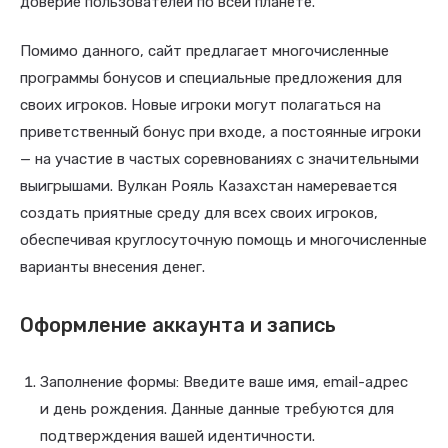
доверие пользователей по всей планете.
Помимо данного, сайт предлагает многочисленные
программы бонусов и специальные предложения для
своих игроков. Новые игроки могут полагаться на
приветственный бонус при входе, а постоянные игроки
— на участие в частых соревнованиях с значительными
выигрышами. Вулкан Рояль Казахстан намеревается
создать приятные среду для всех своих игроков,
обеспечивая круглосуточную помощь и многочисленные
варианты внесения денег.
Оформление аккаунта и запись
Заполнение формы: Введите ваше имя, email-адрес
и день рождения. Данные данные требуются для
подтверждения вашей идентичности.