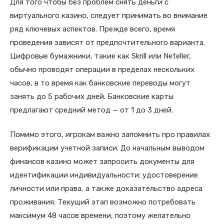
Для того чтобы без проблем снять деньги с
виртуального казино, следует принимать во внимание
ряд ключевых аспектов. Прежде всего, время
проведения зависят от предпочтительного варианта.
Цифровые бумажники, такие как Skrill или Neteller,
обычно проводят операции в пределах нескольких
часов, в то время как банковские переводы могут
занять до 5 рабочих дней. Банковские карты
предлагают средний метод — от 1 до 3 дней.
Помимо этого, игрокам важно запомнить про правилах
верификации учетной записи. До начальным выводом
финансов казино может запросить документы для
идентификации индивидуальности: удостоверение
личности или права, а также доказательство адреса
проживания. Текущий этап возможно потребовать
максимум 48 часов времени, поэтому желательно