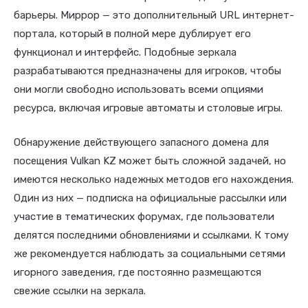
барьеры. Миррор — это дополнительный URL интернет-
портала, который в полной мере дублирует его
функционал и интерфейс. Подобные зеркала
разрабатываются предназначены для игроков, чтобы
они могли свободно использовать всеми опциями
ресурса, включая игровые автоматы и столовые игры.
Обнаружение действующего запасного домена для
посещения Vulkan KZ может быть сложной задачей, но
имеются несколько надежных методов его нахождения.
Один из них — подписка на официальные рассылки или
участие в тематических форумах, где пользователи
делятся последними обновлениями и ссылками. К тому
же рекомендуется наблюдать за социальными сетями
игорного заведения, где постоянно размещаются
свежие ссылки на зеркала.