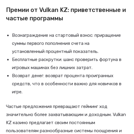
Премии от Vulkan KZ: приветственные и
частые программы
Вознаграждение на стартовый взнос: приращение
суммы первого пополнения счета на
установленный процентный показатель.
Бесплатные раскрутки: шанс проверить фортуна в
игровых машинах без лишних затрат.
Возврат денег: возврат процента проигранных
средств, что в особенности важно для новичков в
игре.
Частые предложения превращают гейминг ход
значительно более захватывающим и доходным. Vulkan
KZ казино предлагает своим постоянным
пользователям разнообразные системы поощрения и