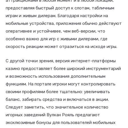
аттракционами в любой момент и в любой локации,
предоставляя быстрый доступ к слотам, табличным
играм и живым дилерам. Благодаря настройки на
мобильные устройства, приложения обычно действуют
оперативнее и устойчивее, чем веб-версии, что
особенно важно для игр с живыми дилерами, где
скорость реакции может отразиться на исходе игры.
С другой точки зрения, версия интернет-платформы
казино предоставляет более широкий инструментарий
и возможность использования дополнительным
функциям. На портале игроки могут контролировать
своими профилями более тщательно: увеличивать
баланс, забирать средства и включаться в акции.
Следует заметить, что значительное количество
игорных заведений Вулкан Рояль предлагают
эксклюзивные бонусы для пользователей мобильных