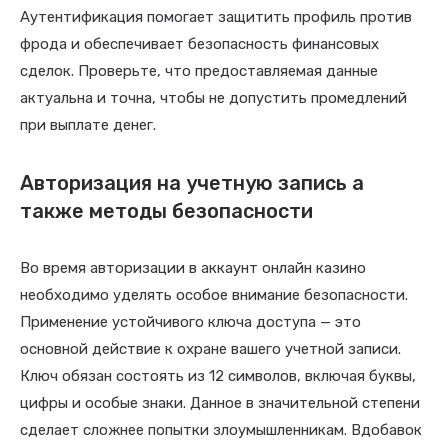
Аутентификация помогает защитить профиль против
фрода и обеспечивает безопасность финансовых
сделок. Проверьте, что предоставляемая данные
актуальна и точна, чтобы не допустить промедлений
при выплате денег.
Авторизация на учетную запись а
также методы безопасности
Во время авторизации в аккаунт онлайн казино
необходимо уделять особое внимание безопасности.
Применение устойчивого ключа доступа — это
основной действие к охране вашего учетной записи.
Ключ обязан состоять из 12 символов, включая буквы,
цифры и особые знаки. Данное в значительной степени
сделает сложнее попытки злоумышленникам. Вдобавок