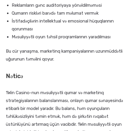
Reklamların gənc auditoriyaya yönəldilməməsi
Qumarın riskləri barədə tam məlumat vermək
İstifadəçilərin intellektual və emosional hüquqlarının
qorunması
Məsuliyyətli oyun təhsil proqramlarının yaradılması
Bu cür yanaşma, marketinq kampaniyalarının uzunmüddətli
uğurunun təməlini qoyur.
Nəticə
1Win Casino-nun məsuliyyətli qumar və marketinq
strategiyalarının balanslanması, onlayn qumar sənayesində
etibarlı bir model yaradır. Bu balans, həm oyunçuların
təhlükəsizliyini təmin etmək, həm də şirkətin rəqabət
üstünlüyünü artırmaq üçün vacibdir. 1Win məsuliyyətli oyun