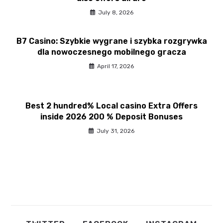
July 8, 2026
B7 Casino: Szybkie wygrane i szybka rozgrywka
dla nowoczesnego mobilnego gracza
April 17, 2026
Best 2 hundred% Local casino Extra Offers
inside 2026 200 % Deposit Bonuses
July 31, 2026