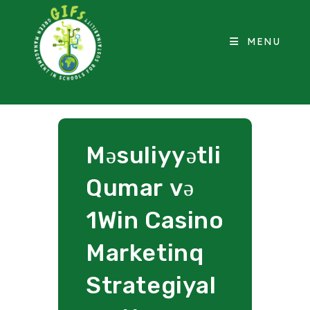
MENU
Məsuliyyətli
Qumar və
1Win Casino
Marketinq
Strategiyal