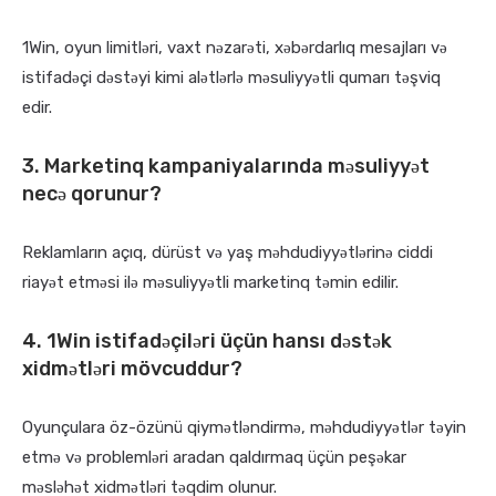
1Win, oyun limitləri, vaxt nəzarəti, xəbərdarlıq mesajları və
istifadəçi dəstəyi kimi alətlərlə məsuliyyətli qumarı təşviq
edir.
3. Marketinq kampaniyalarında məsuliyyət
necə qorunur?
Reklamların açıq, dürüst və yaş məhdudiyyətlərinə ciddi
riayət etməsi ilə məsuliyyətli marketinq təmin edilir.
4. 1Win istifadəçiləri üçün hansı dəstək
xidmətləri mövcuddur?
Oyunçulara öz-özünü qiymətləndirmə, məhdudiyyətlər təyin
etmə və problemləri aradan qaldırmaq üçün peşəkar
məsləhət xidmətləri təqdim olunur.