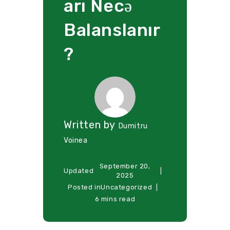
arı Necə
Balanslanır
?
Written by
Dumitru
Voinea
September 20,
Updated
2025
Posted in
Uncategorized
6 mins read