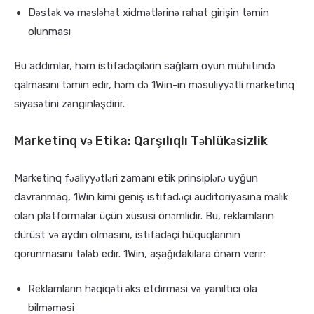
Dəstək və məsləhət xidmətlərinə rahat girişin təmin
olunması
Bu addımlar, həm istifadəçilərin sağlam oyun mühitində
qalmasını təmin edir, həm də 1Win-in məsuliyyətli marketinq
siyasətini zənginləşdirir.
Marketinq və Etika: Qarşılıqlı Təhlükəsizlik
Marketinq fəaliyyətləri zamanı etik prinsiplərə uyğun
davranmaq, 1Win kimi geniş istifadəçi auditoriyasına malik
olan platformalar üçün xüsusi önəmlidir. Bu, reklamların
dürüst və aydın olmasını, istifadəçi hüquqlarının
qorunmasını tələb edir. 1Win, aşağıdakılara önəm verir:
Reklamların həqiqəti əks etdirməsi və yanıltıcı ola
bilməməsi