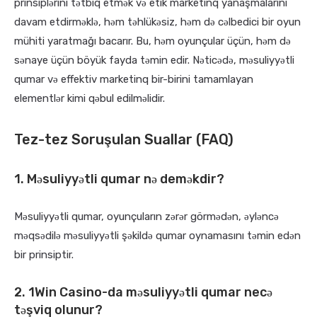
prinsiplərini tətbiq etmək və etik marketinq yanaşmalarını
davam etdirməklə, həm təhlükəsiz, həm də cəlbedici bir oyun
mühiti yaratmağı bacarır. Bu, həm oyunçular üçün, həm də
sənaye üçün böyük fayda təmin edir. Nəticədə, məsuliyyətli
qumar və effektiv marketinq bir-birini tamamlayan
elementlər kimi qəbul edilməlidir.
Tez-tez Soruşulan Suallar (FAQ)
1. Məsuliyyətli qumar nə deməkdir?
Məsuliyyətli qumar, oyunçuların zərər görmədən, əyləncə
məqsədilə məsuliyyətli şəkildə qumar oynamasını təmin edən
bir prinsiptir.
2. 1Win Casino-da məsuliyyətli qumar necə
təşviq olunur?