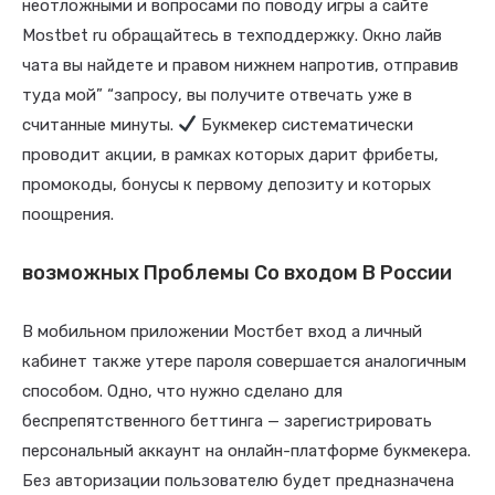
неотложными и вопросами по поводу игры а сайте
Mostbet ru обращайтесь в техподдержку. Окно лайв
чата вы найдете и правом нижнем напротив, отправив
туда мой” “запросу, вы получите отвечать уже в
считанные минуты.
Букмекер систематически
проводит акции, в рамках которых дарит фрибеты,
промокоды, бонусы к первому депозиту и которых
поощрения.
возможных Проблемы Со входом В России
В мобильном приложении Мостбет вход а личный
кабинет также утере пароля совершается аналогичным
способом. Одно, что нужно сделано для
беспрепятственного беттинга — зарегистрировать
персональный аккаунт на онлайн-платформе букмекера.
Без авторизации пользователю будет предназначена