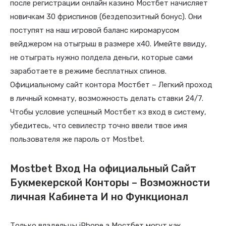
после регистрации онлайн казино Мостбет начисляет
новичкам 30 фриспинов (бездепозитный бонус). Они
поступят на наш игровой баланс киромарусом
вейджером на отыгрыш в размере х40. Имейте ввиду,
не отыграть нужно полдела деньги, которые сами
заработаете в режиме бесплатных спинов.
Официальному сайт контора Мостбет – Легкий проход
в личный комнату, возможность делать ставки 24/7.
Чтобы условие успешный Мостбет кз вход в систему,
убедитесь, что севилестр точно ввели твое имя
пользователя же пароль от Mostbet.
Mostbet Вход На официальный Сайт
Букмекерской Конторы – Возможности
личная Кабинета И но Функционал
Только владельцы iPhone а Мостбет могут как