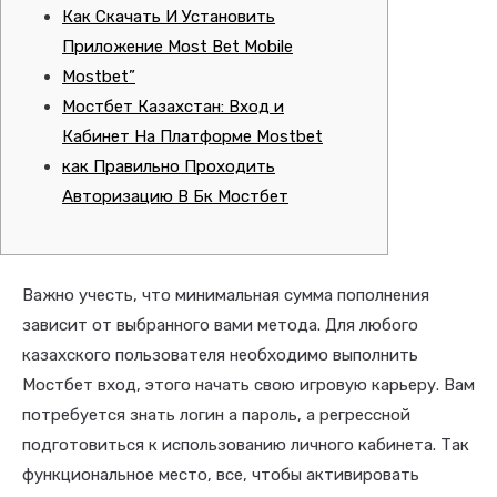
Как Скачать И Установить
Приложение Most Bet Mobile
Mostbet”
Мостбет Казахстан: Вход и
Кабинет На Платформе Mostbet
как Правильно Проходить
Авторизацию В Бк Мостбет
Важно учесть, что минимальная сумма пополнения
зависит от выбранного вами метода. Для любого
казахского пользователя необходимо выполнить
Мостбет вход, этого начать свою игровую карьеру. Вам
потребуется знать логин а пароль, а регрессной
подготовиться к использованию личного кабинета. Так
функциональное место, все, чтобы активировать