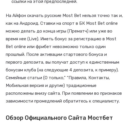
ссылки на этой предпоследней.
На Айфон скачать русские Most Bet нельзя точно так и,
как на Андроид. Ставки на спорт в БК Most Bet online
можно делать до конца игры (Прематч) или уже во
время нее (Live). Иметь бонус за регистрацию в Most
Bet online или фрибет невозможно только один
прошлый. После активации стартового бонуса и
первого депозита, вы получат доступ к единственным
бонусам клуба (на следующие 4 депозита, к примеру).
Семейные статьи (О только,” “Правила, Контакты,
Мобильная версия и другие) традиционные
расположены внизу сайта. При появлении во признаков
зависимости промедлений обратитесь к специалисту.
Обзор Официального Сайта Мостбет