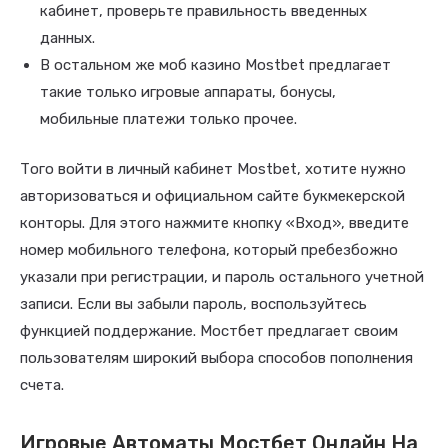
кабинет, проверьте правильность введенных
данных.
В остальном же моб казино Mostbet предлагает
такие только игровые аппараты, бонусы,
мобильные платежи только прочее.
Того войти в личный кабинет Mostbet, хотите нужно
авторизоваться и официальном сайте букмекерской
конторы. Для этого нажмите кнопку «Вход», введите
номер мобильного телефона, который пребезбожно
указали при регистрации, и пароль остального учетной
записи. Если вы забыли пароль, воспользуйтесь
функцией поддержание. Мостбет предлагает своим
пользователям широкий выбора способов пополнения
счета.
Игровые Автоматы Мостбет Онлайн На