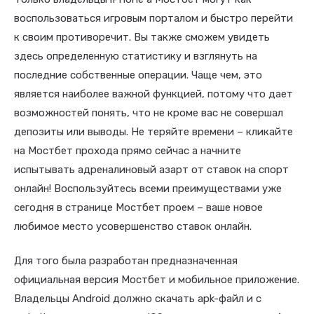
воспользоваться игровым порталом и быстро перейти
к своим противоречит. Вы также сможем увидеть
здесь определенную статистику и взглянуть на
последние собственные операции. Чаще чем, это
является наиболее важной функцией, потому что дает
возможностей понять, что не кроме вас не совершал
депозиты или выводы. Не теряйте времени – кликайте
на Мостбет прохода прямо сейчас а начните
испытывать адреналиновый азарт от ставок на спорт
онлайн! Воспользуйтесь всеми преимуществами уже
сегодня в странице Мостбет проем – ваше новое
любимое место усовершенство ставок онлайн.
Для того была разработан предназначенная
официальная версия Мостбет и мобильное приложение.
Владельцы Android должно скачать apk-файл и с