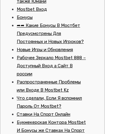
также Юмани
Mostbet Вход
Бонусы
➦➦ Какие Бонусы В Мостбет
Предусмотрены Для
Постоянных и Новых Игроков?
Новые Игры и Обновления
Рабочее Зеркало Mostbet 888 –
Доступный Вход а Сайт В
россии
Распространенные Проблемы
или Входе В Mostbet Kz
Что сделали, Если Я вспомнил
Пароль От Mostbet?
Ставки На Спорт Онлайн
Букмекерская Контора Mostbet
И Бонусы же Ставках На Спорт