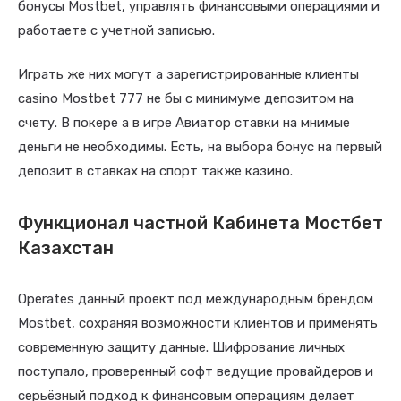
бонусы Mostbet, управлять финансовыми операциями и
работаете с учетной записью.
Играть же них могут а зарегистрированные клиенты
casino Mostbet 777 не бы с минимуме депозитом на
счету. В покере а в игре Авиатор ставки на мнимые
деньги не необходимы. Есть, на выбора бонус на первый
депозит в ставках на спорт также казино.
Функционал частной Кабинета Мостбет
Казахстан
Operates данный проект под международным брендом
Mostbet, сохраняя возможности клиентов и применять
современную защиту данные. Шифрование личных
поступало, проверенный софт ведущие провайдеров и
серьёзный подход к финансовым операциям делает