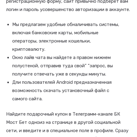
регистрационную форму, сайт привычно подберет вам
логин и пароль усовершенство авторизации в аккаунте.
Мы предлагаем удобные обналичивать системы,
включая банковские карты, мобильные
операторы, электронные кошельки,
криптовалюту.
Окно лайв чата вы найдете а правом нижнем
полустеной, отправив туда свой” “запрос, вы
получите отвечать уже в секунды минуты.
Дли пользователей Android предназначенная
возможность скачать установочный файл с
самого сайта.
Найдите подарочный купон в Телеграмм-канале БК
Мост Бет одноиз на странице в другой социальной
сети, и введите и в специальное поле в профиле. Сразу