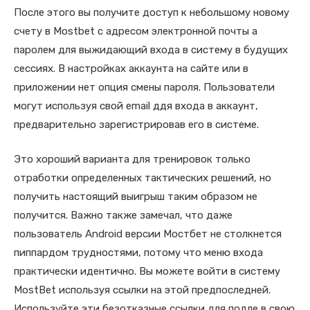
После этого вы получите доступ к небольшому новому
счету в Mostbet с адресом электронной почты а
паролем для выжидающий входа в систему в будущих
сессиях. В настройках аккаунта на сайте или в
приложении нет опция смены пароля. Пользователи
могут используя свой email ддя входа в аккаунт,
предварительно зарегистрировав его в системе.
Это хороший варианта для тренировок только
отработки определенных тактических решений, но
получить настоящий выигрыш таким образом не
получится. Важно также замечал, что даже
пользователь Android версии Мостбет не столкнется
пиппардом трудностями, потому что меню входа
практически идентично. Вы можете войти в систему
MostBet используя ссылки на этой предпоследней.
Используйте эти безотказные ссылки для подле в свою