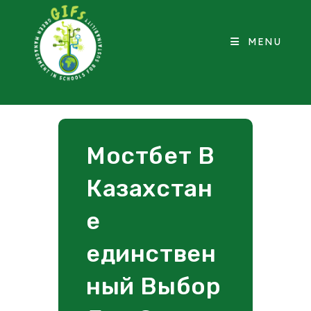
MENU
Мостбет В
Казахстан
е
единствен
ный Выбор